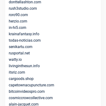
donttellashton.com
rush3studio.com
roro90.com
herzio.com
in-hi5.com
krainafantasy.info
todas-noticias.com
senikartu.com
rusportal.net
watty.io
livinginthesun.info
itsriz.com
cargoods.shop
capetownacupuncture.com
bitcoinvideospro.com
cosmiccrowcollective.com
alain-jacquet.com