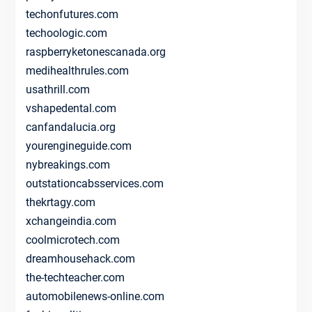
techonfutures.com
techoologic.com
raspberryketonescanada.org
medihealthrules.com
usathrill.com
vshapedental.com
canfandalucia.org
yourengineguide.com
nybreakings.com
outstationcabsservices.com
thekrtagy.com
xchangeindia.com
coolmicrotech.com
dreamhousehack.com
the-techteacher.com
automobilenews-online.com