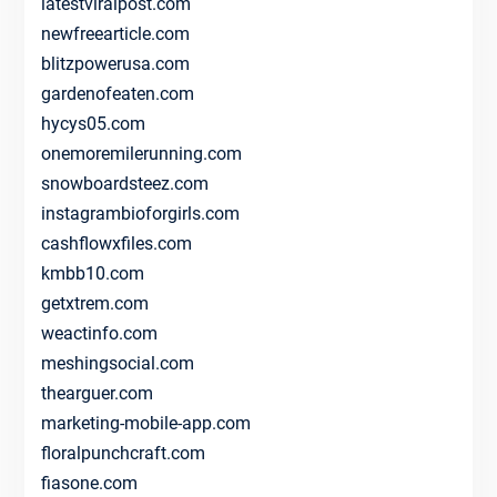
latestviralpost.com
newfreearticle.com
blitzpowerusa.com
gardenofeaten.com
hycys05.com
onemoremilerunning.com
snowboardsteez.com
instagrambioforgirls.com
cashflowxfiles.com
kmbb10.com
getxtrem.com
weactinfo.com
meshingsocial.com
thearguer.com
marketing-mobile-app.com
floralpunchcraft.com
fiasone.com