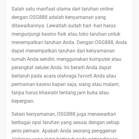
Salah satu manfaat utama dari taruhan online
dengan OSG888 adalah kenyamanan yang
ditawarkannya. Lewatlah sudah hari -hari harus
mengunjungi kasino fisik atau toko taruhan untuk
menempatkan taruhan Anda. Dengan OSG888, Anda
dapat menempatkan taruhan dari kenyamanan
rumah Anda sendiri, menggunakan komputer atau
perangkat seluler Anda. Ini berarti Anda dapat
bertaruh pada acara olahraga favorit Anda atau
permainan kasino kapan saja, siang atau malam,
tanpa harus khawatir tentang jam buka atau
bepergian.
Selain kenyamanan, OSG888 juga menawarkan
berbagai opsi taruhan yang sesuai dengan setiap
jenis pemain. Apakah Anda seorang penggemar