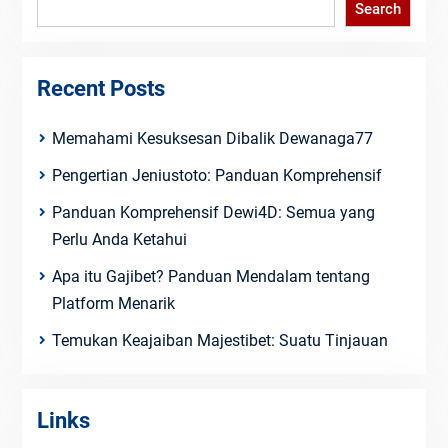
Search
Recent Posts
Memahami Kesuksesan Dibalik Dewanaga77
Pengertian Jeniustoto: Panduan Komprehensif
Panduan Komprehensif Dewi4D: Semua yang
Perlu Anda Ketahui
Apa itu Gajibet? Panduan Mendalam tentang
Platform Menarik
Temukan Keajaiban Majestibet: Suatu Tinjauan
Links