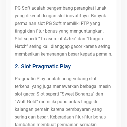
PG Soft adalah pengembang perangkat lunak
yang dikenal dengan slot inovatifnya. Banyak
permainan slot PG Soft memiliki RTP yang
tinggi dan fitur bonus yang menguntungkan.
Slot seperti “Treasure of Aztec” dan “Dragon
Hatch” sering kali dianggap gacor karena sering
memberikan kemenangan besar kepada pemain.
2. Slot Pragmatic Play
Pragmatic Play adalah pengembang slot
terkenal yang juga menawarkan berbagai mesin
slot gacor. Slot seperti “Sweet Bonanza” dan
“Wolf Gold” memiliki popularitas tinggi di
kalangan pemain karena pembayaran yang
sering dan besar. Keberadaan fitur-fitur bonus
tambahan membuat permainan semakin