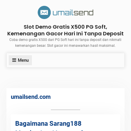
Skip
to
content
Slot Demo Gratis X500 PG Soft,
Kemenangan Gacor Hari Ini Tanpa Deposit
Coba demo gratis X500 dari PG Soft hari ini tanpa deposit dan nikmati
kemenangan besar. Slot gacor ini menawarkan hasil maksimal.
Menu
umailsend.com
Bagaimana Sarang188