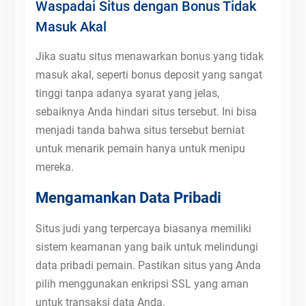
Waspadai Situs dengan Bonus Tidak
Masuk Akal
Jika suatu situs menawarkan bonus yang tidak
masuk akal, seperti bonus deposit yang sangat
tinggi tanpa adanya syarat yang jelas,
sebaiknya Anda hindari situs tersebut. Ini bisa
menjadi tanda bahwa situs tersebut berniat
untuk menarik pemain hanya untuk menipu
mereka.
Mengamankan Data Pribadi
Situs judi yang terpercaya biasanya memiliki
sistem keamanan yang baik untuk melindungi
data pribadi pemain. Pastikan situs yang Anda
pilih menggunakan enkripsi SSL yang aman
untuk transaksi data Anda.