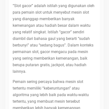
“Slot gacor” adalah istilah yang digunakan oleh
para pemain slot untuk menyebut mesin slot
yang dianggap memberikan banyak
kemenangan atau hadiah besar dalam waktu
yang relatif singkat. Istilah “gacor” sendiri
diambil dari bahasa gaul yang berarti “sudah
berbunyi” atau “sedang bagus”. Dalam konteks
permainan slot, gacor mengacu pada mesin
yang sering memberikan kemenangan, baik
berupa putaran gratis, jackpot, atau hadiah
lainnya.
Pemain sering percaya bahwa mesin slot
tertentu memiliki “keberuntungan” atau
algoritma yang lebih baik pada waktu-waktu
tertentu, yang membuat mesin tersebut
memberikan lebih banyak kemenangan