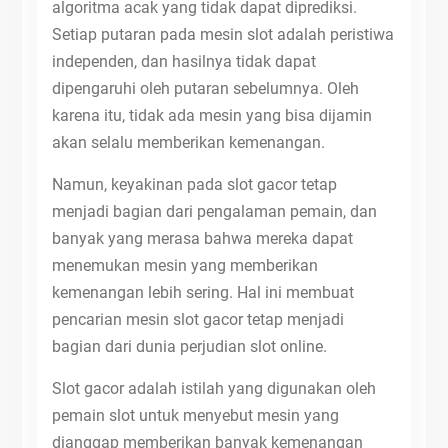
algoritma acak yang tidak dapat diprediksi.
Setiap putaran pada mesin slot adalah peristiwa
independen, dan hasilnya tidak dapat
dipengaruhi oleh putaran sebelumnya. Oleh
karena itu, tidak ada mesin yang bisa dijamin
akan selalu memberikan kemenangan.
Namun, keyakinan pada slot gacor tetap
menjadi bagian dari pengalaman pemain, dan
banyak yang merasa bahwa mereka dapat
menemukan mesin yang memberikan
kemenangan lebih sering. Hal ini membuat
pencarian mesin slot gacor tetap menjadi
bagian dari dunia perjudian slot online.
Slot gacor adalah istilah yang digunakan oleh
pemain slot untuk menyebut mesin yang
dianggap memberikan banyak kemenangan