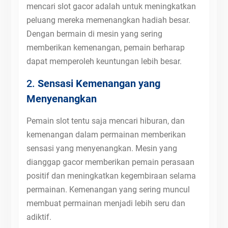
mencari slot gacor adalah untuk meningkatkan
peluang mereka memenangkan hadiah besar.
Dengan bermain di mesin yang sering
memberikan kemenangan, pemain berharap
dapat memperoleh keuntungan lebih besar.
2.
Sensasi Kemenangan yang
Menyenangkan
Pemain slot tentu saja mencari hiburan, dan
kemenangan dalam permainan memberikan
sensasi yang menyenangkan. Mesin yang
dianggap gacor memberikan pemain perasaan
positif dan meningkatkan kegembiraan selama
permainan. Kemenangan yang sering muncul
membuat permainan menjadi lebih seru dan
adiktif.