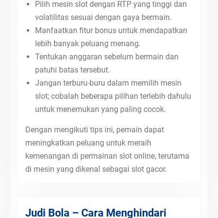
Pilih mesin slot dengan RTP yang tinggi dan
volatilitas sesuai dengan gaya bermain.
Manfaatkan fitur bonus untuk mendapatkan
lebih banyak peluang menang.
Tentukan anggaran sebelum bermain dan
patuhi batas tersebut.
Jangan terburu-buru dalam memilih mesin
slot; cobalah beberapa pilihan terlebih dahulu
untuk menemukan yang paling cocok.
Dengan mengikuti tips ini, pemain dapat
meningkatkan peluang untuk meraih
kemenangan di permainan slot online, terutama
di mesin yang dikenal sebagai slot gacor.
Judi Bola – Cara Menghindari