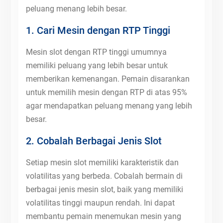
peluang menang lebih besar.
1. Cari Mesin dengan RTP Tinggi
Mesin slot dengan RTP tinggi umumnya
memiliki peluang yang lebih besar untuk
memberikan kemenangan. Pemain disarankan
untuk memilih mesin dengan RTP di atas 95%
agar mendapatkan peluang menang yang lebih
besar.
2. Cobalah Berbagai Jenis Slot
Setiap mesin slot memiliki karakteristik dan
volatilitas yang berbeda. Cobalah bermain di
berbagai jenis mesin slot, baik yang memiliki
volatilitas tinggi maupun rendah. Ini dapat
membantu pemain menemukan mesin yang