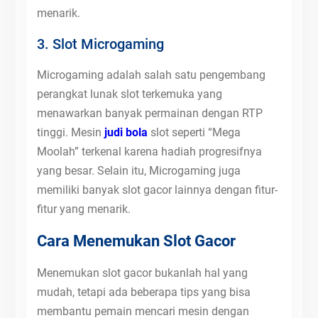
menarik.
3. Slot Microgaming
Microgaming adalah salah satu pengembang
perangkat lunak slot terkemuka yang
menawarkan banyak permainan dengan RTP
tinggi. Mesin
judi bola
slot seperti “Mega
Moolah” terkenal karena hadiah progresifnya
yang besar. Selain itu, Microgaming juga
memiliki banyak slot gacor lainnya dengan fitur-
fitur yang menarik.
Cara Menemukan Slot Gacor
Menemukan slot gacor bukanlah hal yang
mudah, tetapi ada beberapa tips yang bisa
membantu pemain mencari mesin dengan