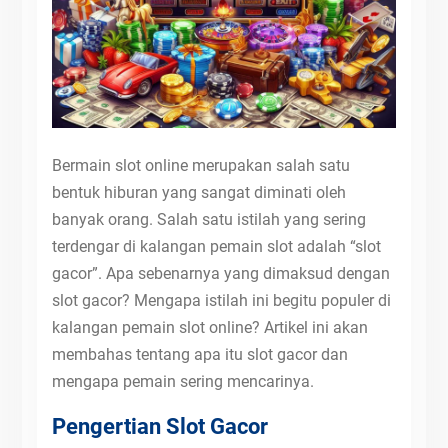
Bermain slot online merupakan salah satu
bentuk hiburan yang sangat diminati oleh
banyak orang. Salah satu istilah yang sering
terdengar di kalangan pemain slot adalah “slot
gacor”. Apa sebenarnya yang dimaksud dengan
slot gacor? Mengapa istilah ini begitu populer di
kalangan pemain slot online? Artikel ini akan
membahas tentang apa itu slot gacor dan
mengapa pemain sering mencarinya.
Pengertian Slot Gacor