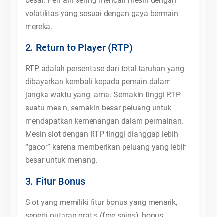
besar. Pemain sering mencari mesin dengan
volatilitas yang sesuai dengan gaya bermain
mereka.
2. Return to Player (RTP)
RTP adalah persentase dari total taruhan yang
dibayarkan kembali kepada pemain dalam
jangka waktu yang lama. Semakin tinggi RTP
suatu mesin, semakin besar peluang untuk
mendapatkan kemenangan dalam permainan.
Mesin slot dengan RTP tinggi dianggap lebih
“gacor” karena memberikan peluang yang lebih
besar untuk menang.
3. Fitur Bonus
Slot yang memiliki fitur bonus yang menarik,
seperti putaran gratis (free spins), bonus