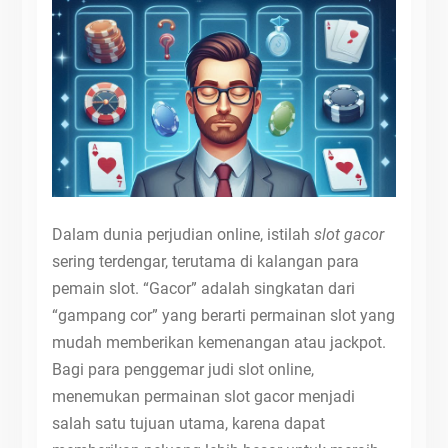
Dalam dunia perjudian online, istilah
slot gacor
sering terdengar, terutama di kalangan para
pemain slot. “Gacor” adalah singkatan dari
“gampang cor” yang berarti permainan slot yang
mudah memberikan kemenangan atau jackpot.
Bagi para penggemar judi slot online,
menemukan permainan slot gacor menjadi
salah satu tujuan utama, karena dapat