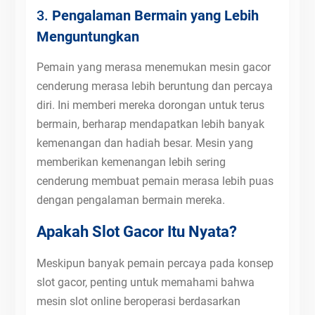
3.
Pengalaman Bermain yang Lebih
Menguntungkan
Pemain yang merasa menemukan mesin gacor
cenderung merasa lebih beruntung dan percaya
diri. Ini memberi mereka dorongan untuk terus
bermain, berharap mendapatkan lebih banyak
kemenangan dan hadiah besar. Mesin yang
memberikan kemenangan lebih sering
cenderung membuat pemain merasa lebih puas
dengan pengalaman bermain mereka.
Apakah Slot Gacor Itu Nyata?
Meskipun banyak pemain percaya pada konsep
slot gacor, penting untuk memahami bahwa
mesin slot online beroperasi berdasarkan