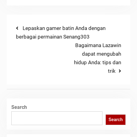
Post
Previous
Lepaskan gamer batin Anda dengan
post:
berbagai permainan Senang303
navigation
Next
Bagaimana Lazawin
post:
dapat mengubah
hidup Anda: tips dan
trik
Search
Search