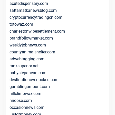
acutedispensary.com
sattamatkanewsblog.com
cryptocurrencytradingcn.com
totowaz.com
charlestonwipesettlement.com
brandfollowmarket.com
weeklyjobnews.com
countyanimalshelter.com
adwebtagging.com
ranksuperior.net
babystepahead.com
destinationoverlooked.com
gamblingamount.com
hillclimbwax.com
hnopse.com
occasionnews.com
lustofmoney.com