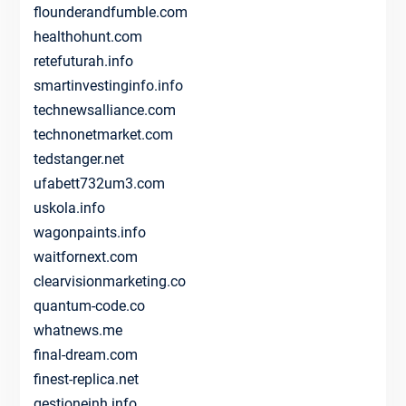
flounderandfumble.com
healthohunt.com
retefuturah.info
smartinvestinginfo.info
technewsalliance.com
technonetmarket.com
tedstanger.net
ufabett732um3.com
uskola.info
wagonpaints.info
waitfornext.com
clearvisionmarketing.co
quantum-code.co
whatnews.me
final-dream.com
finest-replica.net
gestioneinh.info