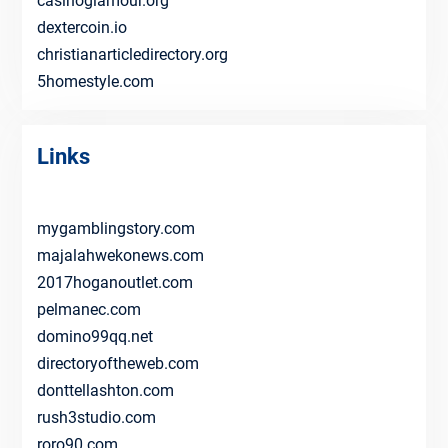
casinoglamour.org
dextercoin.io
christianarticledirectory.org
5homestyle.com
Links
mygamblingstory.com
majalahwekonews.com
2017hoganoutlet.com
pelmanec.com
domino99qq.net
directoryoftheweb.com
donttellashton.com
rush3studio.com
roro90.com