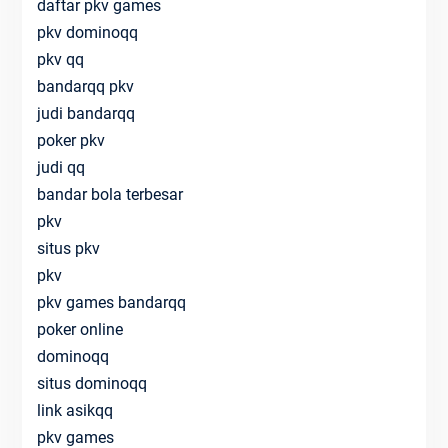
daftar pkv games
pkv dominoqq
pkv qq
bandarqq pkv
judi bandarqq
poker pkv
judi qq
bandar bola terbesar
pkv
situs pkv
pkv
pkv games bandarqq
poker online
dominoqq
situs dominoqq
link asikqq
pkv games