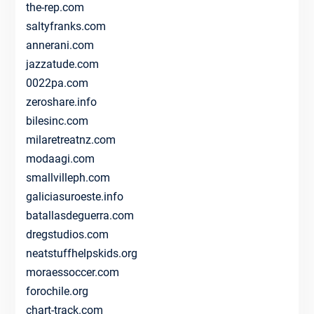
the-rep.com
saltyfranks.com
annerani.com
jazzatude.com
0022pa.com
zeroshare.info
bilesinc.com
milaretreatnz.com
modaagi.com
smallvilleph.com
galiciasuroeste.info
batallasdeguerra.com
dregstudios.com
neatstuffhelpskids.org
moraessoccer.com
forochile.org
chart-track.com