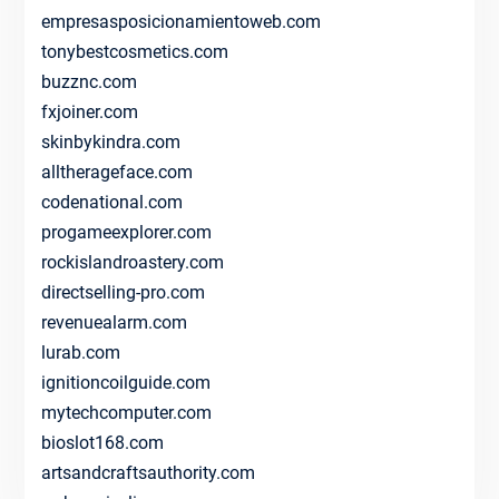
empresasposicionamientoweb.com
tonybestcosmetics.com
buzznc.com
fxjoiner.com
skinbykindra.com
alltherageface.com
codenational.com
progameexplorer.com
rockislandroastery.com
directselling-pro.com
revenuealarm.com
lurab.com
ignitioncoilguide.com
mytechcomputer.com
bioslot168.com
artsandcraftsauthority.com