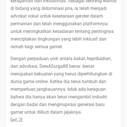
keragaman dan inklusivitas. Sebagai seorang wanita
di bidang yang didominasi pria, ia telah menjadi
advokat vokal untuk kesetaraan gender dalam
permainan dan telah menggunakan platformnya
untuk meningkatkan kesadaran tentang pentingnya
menciptakan lingkungan yang lebih inklusif dan
ramah bagi semua gamer.
Dengan perpaduan unik antara bakat, kepribadian,
dan advokasi, DewASurga88 benar -benar
merupakan kekuatan yang harus diperhitungkan di
dunia game online. Ketika dia terus tumbuh dan
memperluas jangkauannya, tidak ada keraguan
bahwa dia hanya akan terus mengambil industri
dengan badai dan menginspirasi generasi baru
gamer untuk diikuti dalam jejaknya.
[ad_2]