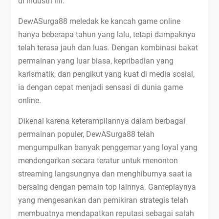
di industri ini.
DewASurga88 meledak ke kancah game online
hanya beberapa tahun yang lalu, tetapi dampaknya
telah terasa jauh dan luas. Dengan kombinasi bakat
permainan yang luar biasa, kepribadian yang
karismatik, dan pengikut yang kuat di media sosial,
ia dengan cepat menjadi sensasi di dunia game
online.
Dikenal karena keterampilannya dalam berbagai
permainan populer, DewASurga88 telah
mengumpulkan banyak penggemar yang loyal yang
mendengarkan secara teratur untuk menonton
streaming langsungnya dan menghiburnya saat ia
bersaing dengan pemain top lainnya. Gameplaynya
yang mengesankan dan pemikiran strategis telah
membuatnya mendapatkan reputasi sebagai salah