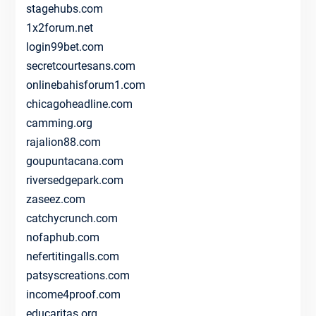
stagehubs.com
1x2forum.net
login99bet.com
secretcourtesans.com
onlinebahisforum1.com
chicagoheadline.com
camming.org
rajalion88.com
goupuntacana.com
riversedgepark.com
zaseez.com
catchycrunch.com
nofaphub.com
nefertitingalls.com
patsyscreations.com
income4proof.com
educaritas.org