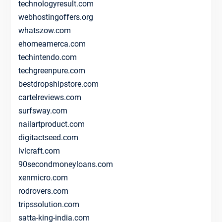
technologyresult.com
webhostingoffers.org
whatszow.com
ehomeamerca.com
techintendo.com
techgreenpure.com
bestdropshipstore.com
cartelreviews.com
surfsway.com
nailartproduct.com
digitactseed.com
lvlcraft.com
90secondmoneyloans.com
xenmicro.com
rodrovers.com
tripssolution.com
satta-king-india.com