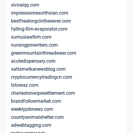
siviralqq.com
impressionresorthoian.com
bestfreakingclothesever.com
falling-film-evaporator.com
sumuslawfirm.com
nursingprowriters.com
greenmountainthreadwear.com
acutedispensary.com
sattamatkanewsblog.com
cryptocurrencytradingcn.com
totowaz.com
charlestonwipesettlement.com
brandfollowmarket.com
weeklyjobnews.com
countyanimalshelter.com
adwebtagging.com