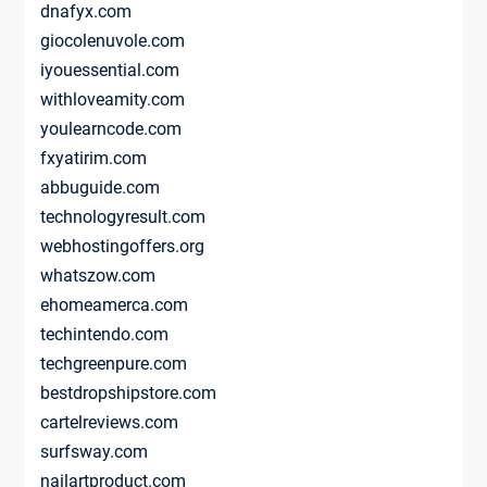
dnafyx.com
giocolenuvole.com
iyouessential.com
withloveamity.com
youlearncode.com
fxyatirim.com
abbuguide.com
technologyresult.com
webhostingoffers.org
whatszow.com
ehomeamerca.com
techintendo.com
techgreenpure.com
bestdropshipstore.com
cartelreviews.com
surfsway.com
nailartproduct.com