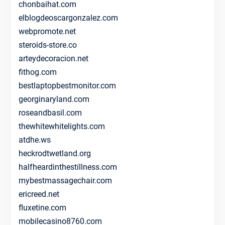
chonbaihat.com
elblogdeoscargonzalez.com
webpromote.net
steroids-store.co
arteydecoracion.net
fithog.com
bestlaptopbestmonitor.com
georginaryland.com
roseandbasil.com
thewhitewhitelights.com
atdhe.ws
heckrodtwetland.org
halfheardinthestillness.com
mybestmassagechair.com
ericreed.net
fluxetine.com
mobilecasino8760.com