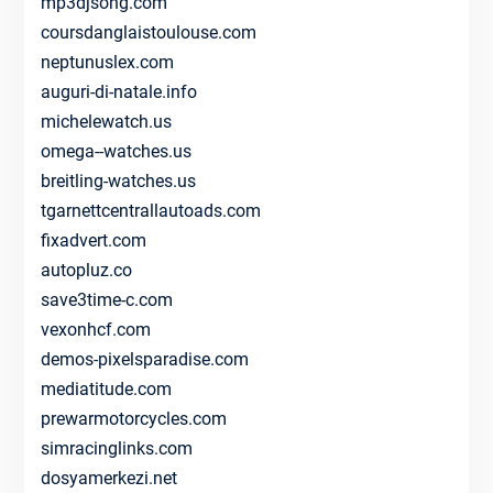
mp3djsong.com
coursdanglaistoulouse.com
neptunuslex.com
auguri-di-natale.info
michelewatch.us
omega--watches.us
breitling-watches.us
tgarnettcentrallautoads.com
fixadvert.com
autopluz.co
save3time-c.com
vexonhcf.com
demos-pixelsparadise.com
mediatitude.com
prewarmotorcycles.com
simracinglinks.com
dosyamerkezi.net