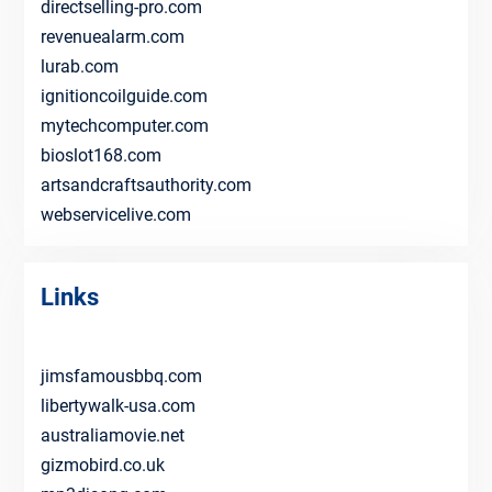
directselling-pro.com
revenuealarm.com
lurab.com
ignitioncoilguide.com
mytechcomputer.com
bioslot168.com
artsandcraftsauthority.com
webservicelive.com
Links
jimsfamousbbq.com
libertywalk-usa.com
australiamovie.net
gizmobird.co.uk