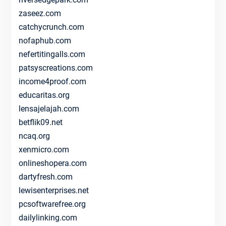
zaseez.com
catchycrunch.com
nofaphub.com
nefertitingalls.com
patsyscreations.com
income4proof.com
educaritas.org
lensajelajah.com
betflik09.net
ncaq.org
xenmicro.com
onlineshopera.com
dartyfresh.com
lewisenterprises.net
pcsoftwarefree.org
dailylinking.com