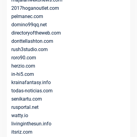
2017hoganoutlet.com
pelmanec.com
domino99qq.net
directoryoftheweb.com
donttellashton.com
rush3studio.com
roro90.com
herzio.com
in-hi5.com
krainafantasy.info
todas-noticias.com
senikartu.com
rusportal.net
watty.io
livinginthesun.info
itsriz.com