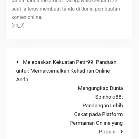
tanda -tanda melambat. Mengawasi Cemara123
saat ia terus membuat tanda di dunia pembuatan
konten online.
[ad_2]
Post
Previous
Melepaskan Kekuatan Petir99: Panduan
post:
untuk Memaksimalkan Kehadiran Online
navigation
Anda
Next
Mengungkap Dunia
post:
Spinhoki88:
Pandangan Lebih
Cekat pada Platform
Permainan Online yang
Populer