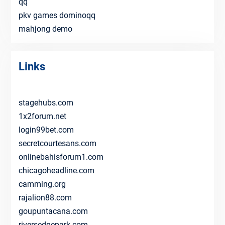
qq
pkv games dominoqq
mahjong demo
Links
stagehubs.com
1x2forum.net
login99bet.com
secretcourtesans.com
onlinebahisforum1.com
chicagoheadline.com
camming.org
rajalion88.com
goupuntacana.com
riversedgepark.com