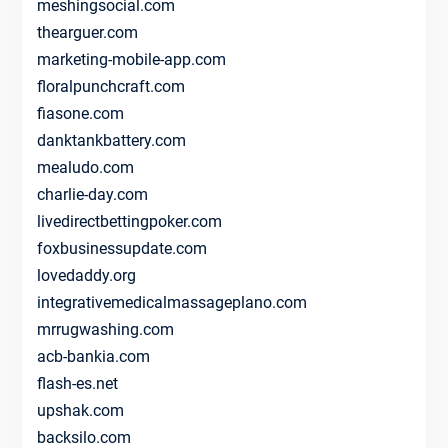
meshingsocial.com
thearguer.com
marketing-mobile-app.com
floralpunchcraft.com
fiasone.com
danktankbattery.com
mealudo.com
charlie-day.com
livedirectbettingpoker.com
foxbusinessupdate.com
lovedaddy.org
integrativemedicalmassageplano.com
mrrugwashing.com
acb-bankia.com
flash-es.net
upshak.com
backsilo.com