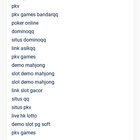
pkv
pkv games bandarqq
poker online
dominoqq
situs dominoqq
link asikqq
pkv games
demo mahjong
slot demo mahjong
slot demo mahjong
link slot gacor
situs qq
situs pkv
live hk lotto
demo slot pg soft
pkv games