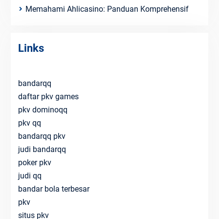
Memahami Ahlicasino: Panduan Komprehensif
Links
bandarqq
daftar pkv games
pkv dominoqq
pkv qq
bandarqq pkv
judi bandarqq
poker pkv
judi qq
bandar bola terbesar
pkv
situs pkv