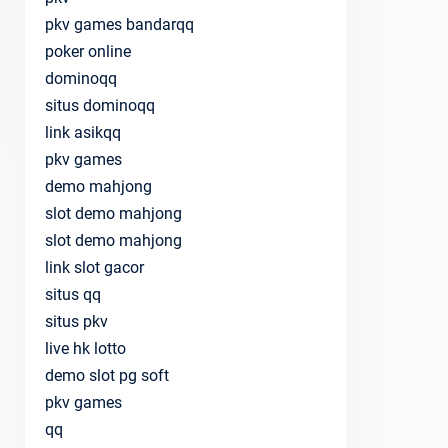
pkv games bandarqq
poker online
dominoqq
situs dominoqq
link asikqq
pkv games
demo mahjong
slot demo mahjong
slot demo mahjong
link slot gacor
situs qq
situs pkv
live hk lotto
demo slot pg soft
pkv games
qq