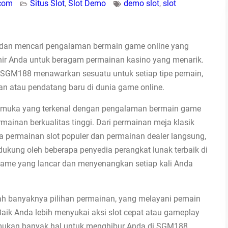
com
Situs Slot
,
Slot Demo
demo slot
,
slot
dan mencari pengalaman bermain game online yang
ir Anda untuk beragam permainan kasino yang menarik.
h, SGM188 menawarkan sesuatu untuk setiap tipe pemain,
n atau pendatang baru di dunia game online.
kemuka yang terkenal dengan pengalaman bermain game
ainan berkualitas tinggi. Dari permainan meja klasik
gga permainan slot populer dan permainan dealer langsung,
ukung oleh beberapa penyedia perangkat lunak terbaik di
game yang lancar dan menyenangkan setiap kali Anda
lah banyaknya pilihan permainan, yang melayani pemain
 Baik Anda lebih menyukai aksi slot cepat atau gameplay
mukan banyak hal untuk menghibur Anda di SGM188.