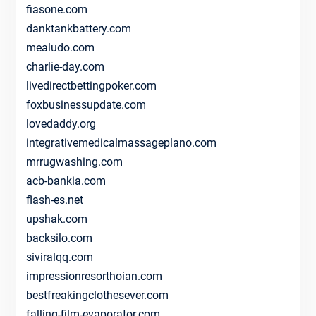
fiasone.com
danktankbattery.com
mealudo.com
charlie-day.com
livedirectbettingpoker.com
foxbusinessupdate.com
lovedaddy.org
integrativemedicalmassageplano.com
mrrugwashing.com
acb-bankia.com
flash-es.net
upshak.com
backsilo.com
siviralqq.com
impressionresorthoian.com
bestfreakingclothesever.com
falling-film-evaporator.com