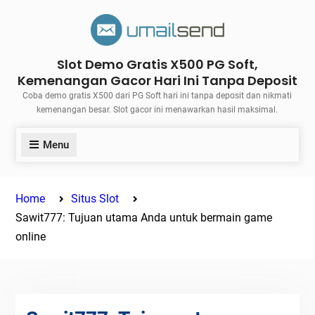
Skip
to
content
Slot Demo Gratis X500 PG Soft,
Kemenangan Gacor Hari Ini Tanpa Deposit
Coba demo gratis X500 dari PG Soft hari ini tanpa deposit dan nikmati
kemenangan besar. Slot gacor ini menawarkan hasil maksimal.
Menu
Home
Situs Slot
Sawit777: Tujuan utama Anda untuk bermain game
online