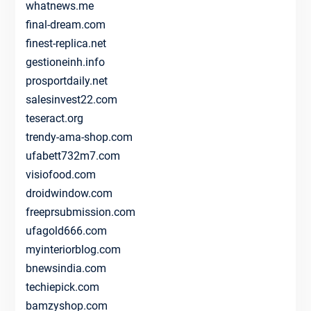
whatnews.me
final-dream.com
finest-replica.net
gestioneinh.info
prosportdaily.net
salesinvest22.com
teseract.org
trendy-ama-shop.com
ufabett732m7.com
visiofood.com
droidwindow.com
freeprsubmission.com
ufagold666.com
myinteriorblog.com
bnewsindia.com
techiepick.com
bamzyshop.com