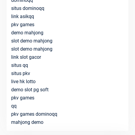
dominoqq
situs dominoqq
link asikqq
pkv games
demo mahjong
slot demo mahjong
slot demo mahjong
link slot gacor
situs qq
situs pkv
live hk lotto
demo slot pg soft
pkv games
qq
pkv games dominoqq
mahjong demo