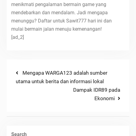
menikmati pengalaman bermain game yang
mendebarkan dan mendalam. Jadi mengapa
menunggu? Daftar untuk Sawit777 hari ini dan
mulai bermain jalan menuju kemenangan!
[ad_2]
Post
Previous
Mengapa WARGA123 adalah sumber
post:
utama untuk berita dan informasi lokal
navigation
Next
Dampak IDR89 pada
post:
Ekonomi
Search