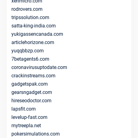
xenmicro.com
rodrovers.com
tripssolution.com
satta-king-india.com
yukigassencanada.com
articlehorizone.com
yuqqbbzp.com
7betagents6.com
coronavirusuptodate.com
crackinstreams.com
gadgetspak.com
gearsngadget.com
hireseodoctor.com
lapsfit.com
levelup-fast.com
mytreepla.net
pokersimulations.com