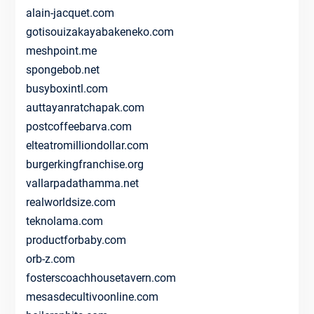
alain-jacquet.com
gotisouizakayabakeneko.com
meshpoint.me
spongebob.net
busyboxintl.com
auttayanratchapak.com
postcoffeebarva.com
elteatromilliondollar.com
burgerkingfranchise.org
vallarpadathamma.net
realworldsize.com
teknolama.com
productforbaby.com
orb-z.com
fosterscoachhousetavern.com
mesasdecultivoonline.com