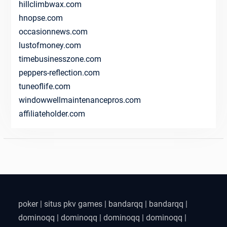
hillclimbwax.com
hnopse.com
occasionnews.com
lustofmoney.com
timebusinesszone.com
peppers-reflection.com
tuneoflife.com
windowwellmaintenancepros.com
affiliateholder.com
poker
|
situs pkv games
|
bandarqq
|
bandarqq
|
dominoqq
|
dominoqq
|
dominoqq
|
dominoqq
|