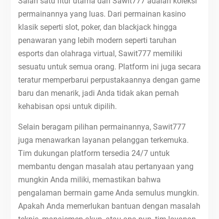
Salah satu fitur utama dari Sawit777 adalah koleksi
permainannya yang luas. Dari permainan kasino
klasik seperti slot, poker, dan blackjack hingga
penawaran yang lebih modern seperti taruhan
esports dan olahraga virtual, Sawit777 memiliki
sesuatu untuk semua orang. Platform ini juga secara
teratur memperbarui perpustakaannya dengan game
baru dan menarik, jadi Anda tidak akan pernah
kehabisan opsi untuk dipilih.
Selain beragam pilihan permainannya, Sawit777
juga menawarkan layanan pelanggan terkemuka.
Tim dukungan platform tersedia 24/7 untuk
membantu dengan masalah atau pertanyaan yang
mungkin Anda miliki, memastikan bahwa
pengalaman bermain game Anda semulus mungkin.
Apakah Anda memerlukan bantuan dengan masalah