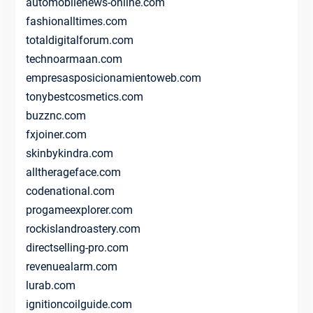
automobilenews-online.com
fashionalltimes.com
totaldigitalforum.com
technoarmaan.com
empresasposicionamientoweb.com
tonybestcosmetics.com
buzznc.com
fxjoiner.com
skinbykindra.com
alltherageface.com
codenational.com
progameexplorer.com
rockislandroastery.com
directselling-pro.com
revenuealarm.com
lurab.com
ignitioncoilguide.com