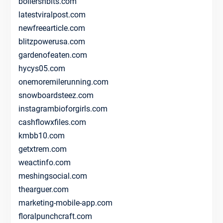
boilersnbits.com
latestviralpost.com
newfreearticle.com
blitzpowerusa.com
gardenofeaten.com
hycys05.com
onemoremilerunning.com
snowboardsteez.com
instagrambioforgirls.com
cashflowxfiles.com
kmbb10.com
getxtrem.com
weactinfo.com
meshingsocial.com
thearguer.com
marketing-mobile-app.com
floralpunchcraft.com