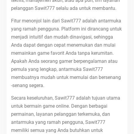
teknis, manajemen akun, atau apa pun, tim layanan
pelanggan Sawit777 selalu ada untuk membantu.
Fitur menonjol lain dari Sawit777 adalah antarmuka
yang ramah pengguna. Platform ini dirancang untuk
menjadi intuitif dan mudah dinavigasi, sehingga
Anda dapat dengan cepat menemukan dan mulai
memainkan game favorit Anda tanpa kerumitan.
Apakah Anda seorang gamer berpengalaman atau
pemula yang lengkap, antarmuka Sawit777
membuatnya mudah untuk memulai dan bersenang
-senang segera.
Secara keseluruhan, Sawit777 adalah tujuan utama
untuk bermain game online. Dengan berbagai
permainan, layanan pelanggan terkemuka, dan
antarmuka yang ramah pengguna, Sawit777
memiliki semua yang Anda butuhkan untuk