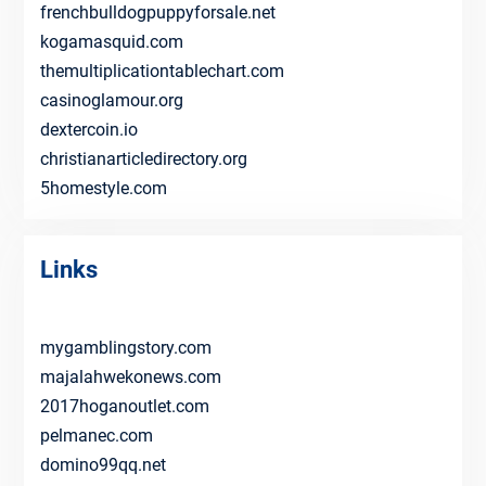
frenchbulldogpuppyforsale.net
kogamasquid.com
themultiplicationtablechart.com
casinoglamour.org
dextercoin.io
christianarticledirectory.org
5homestyle.com
Links
mygamblingstory.com
majalahwekonews.com
2017hoganoutlet.com
pelmanec.com
domino99qq.net