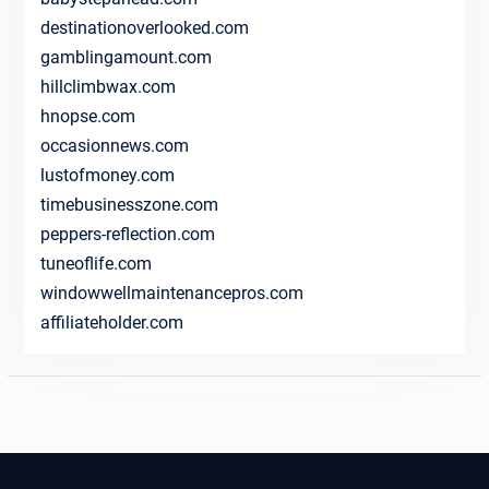
destinationoverlooked.com
gamblingamount.com
hillclimbwax.com
hnopse.com
occasionnews.com
lustofmoney.com
timebusinesszone.com
peppers-reflection.com
tuneoflife.com
windowwellmaintenancepros.com
affiliateholder.com