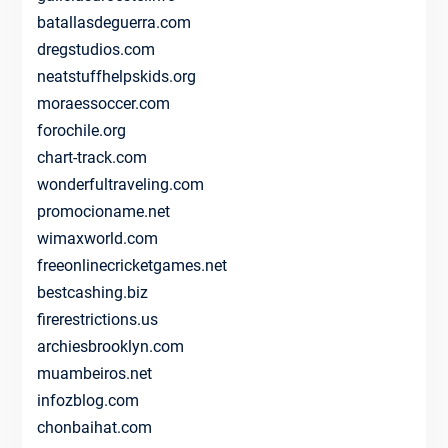
batallasdeguerra.com
dregstudios.com
neatstuffhelpskids.org
moraessoccer.com
forochile.org
chart-track.com
wonderfultraveling.com
promocioname.net
wimaxworld.com
freeonlinecricketgames.net
bestcashing.biz
firerestrictions.us
archiesbrooklyn.com
muambeiros.net
infozblog.com
chonbaihat.com