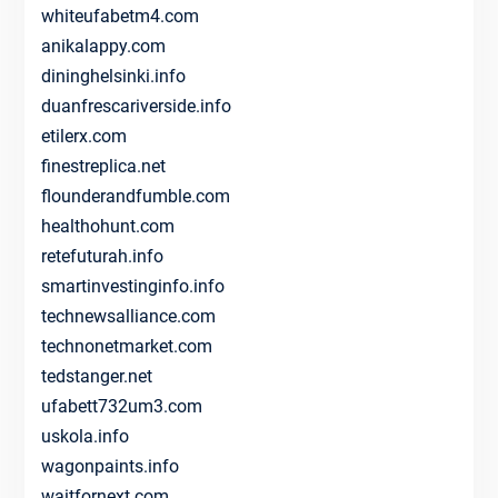
whiteufabetm4.com
anikalappy.com
dininghelsinki.info
duanfrescariverside.info
etilerx.com
finestreplica.net
flounderandfumble.com
healthohunt.com
retefuturah.info
smartinvestinginfo.info
technewsalliance.com
technonetmarket.com
tedstanger.net
ufabett732um3.com
uskola.info
wagonpaints.info
waitfornext.com