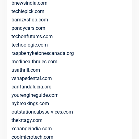
bnewsindia.com
techiepick.com
bamzyshop.com
pondycars.com
techonfutures.com
techoologic.com
raspberryketonescanada.org
medihealthrules.com
usathrill.com
vshapedental.com
canfandalucia.org
yourengineguide.com
nybreakings.com
outstationcabsservices.com
thekrtagy.com
xchangeindia.com
coolmicrotech.com