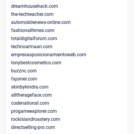
dreamhousehack.com
the-techteacher.com
automobilenews-online.com
fashionalltimes.com
totaldigitalforum.com
technoarmaan.com
empresasposicionamientoweb.com
tonybestcosmetics.com
buzznc.com
fxjoiner.com
skinbykindra.com
alltherageface.com
codenational.com
progameexplorer.com
rockislandroastery.com
directselling-pro.com