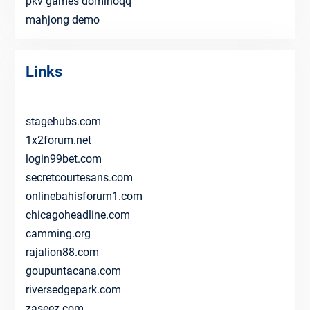
pkv games dominoqq
mahjong demo
Links
stagehubs.com
1x2forum.net
login99bet.com
secretcourtesans.com
onlinebahisforum1.com
chicagoheadline.com
camming.org
rajalion88.com
goupuntacana.com
riversedgepark.com
zaseez.com