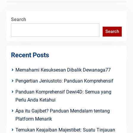
Search
Search
Recent Posts
Memahami Kesuksesan Dibalik Dewanaga77
Pengertian Jeniustoto: Panduan Komprehensif
Panduan Komprehensif Dewi4D: Semua yang
Perlu Anda Ketahui
Apa itu Gajibet? Panduan Mendalam tentang
Platform Menarik
Temukan Keajaiban Majestibet: Suatu Tinjauan