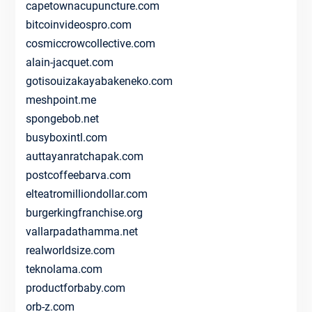
capetownacupuncture.com
bitcoinvideospro.com
cosmiccrowcollective.com
alain-jacquet.com
gotisouizakayabakeneko.com
meshpoint.me
spongebob.net
busyboxintl.com
auttayanratchapak.com
postcoffeebarva.com
elteatromilliondollar.com
burgerkingfranchise.org
vallarpadathamma.net
realworldsize.com
teknolama.com
productforbaby.com
orb-z.com