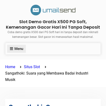
Skip
to
content
Slot Demo Gratis X500 PG Soft,
Kemenangan Gacor Hari Ini Tanpa Deposit
Coba demo gratis X500 dari PG Soft hari ini tanpa deposit dan nikmati
kemenangan besar. Slot gacor ini menawarkan hasil maksimal.
Menu
Home
Situs Slot
Sangathoki: Suara yang Membawa Badai Industri
Musik