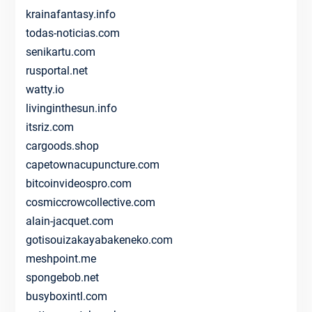
krainafantasy.info
todas-noticias.com
senikartu.com
rusportal.net
watty.io
livinginthesun.info
itsriz.com
cargoods.shop
capetownacupuncture.com
bitcoinvideospro.com
cosmiccrowcollective.com
alain-jacquet.com
gotisouizakayabakeneko.com
meshpoint.me
spongebob.net
busyboxintl.com