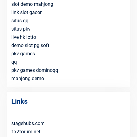
slot demo mahjong
link slot gacor
situs qq
situs pkv
live hk lotto
demo slot pg soft
pkv games
qq
pkv games dominoqq
mahjong demo
Links
stagehubs.com
1x2forum.net