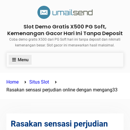
Skip
to
content
Slot Demo Gratis X500 PG Soft,
Kemenangan Gacor Hari Ini Tanpa Deposit
Coba demo gratis X500 dari PG Soft hari ini tanpa deposit dan nikmati
kemenangan besar. Slot gacor ini menawarkan hasil maksimal.
Menu
Home
Situs Slot
Rasakan sensasi perjudian online dengan mengang33
Rasakan sensasi perjudian