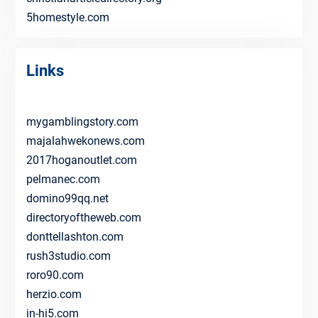
5homestyle.com
Links
mygamblingstory.com
majalahwekonews.com
2017hoganoutlet.com
pelmanec.com
domino99qq.net
directoryoftheweb.com
donttellashton.com
rush3studio.com
roro90.com
herzio.com
in-hi5.com