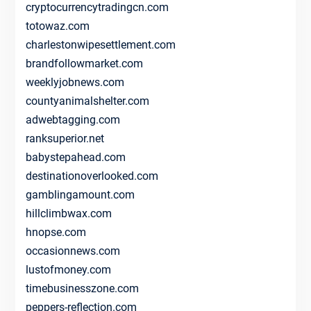
cryptocurrencytradingcn.com
totowaz.com
charlestonwipesettlement.com
brandfollowmarket.com
weeklyjobnews.com
countyanimalshelter.com
adwebtagging.com
ranksuperior.net
babystepahead.com
destinationoverlooked.com
gamblingamount.com
hillclimbwax.com
hnopse.com
occasionnews.com
lustofmoney.com
timebusinesszone.com
peppers-reflection.com