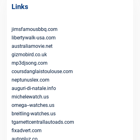
Links
jimsfamousbbq.com
libertywalk-usa.com
australiamovie.net
gizmobird.co.uk
mp3djsong.com
coursdanglaistoulouse.com
neptunuslex.com
auguri-di-natale.info
michelewatch.us
omega--watches.us
breitling-watches.us
tgarnettcentrallautoads.com
fixadvert.com
autopluz.co