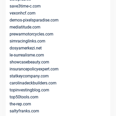
save3time-c.com
vexonhcf.com
demos-pixelsparadise.com
mediatitude.com
prewarmotorcycles.com
simracinglinks.com
dosyamerkezi.net
le-surrealisme.com
showcasebeauty.com
insurancepolicyexpert.com
statkeycompany.com
carolinadeckbuilders.com
topinvestingblog.com
top50tools.com
the-rep.com
saltyfranks.com