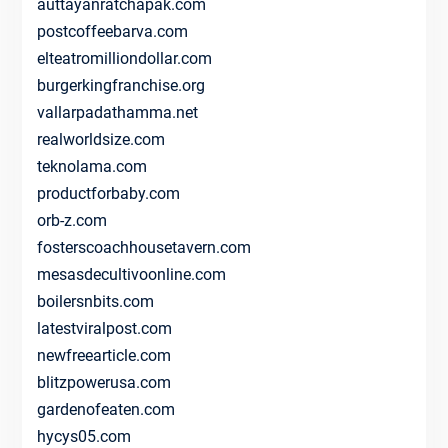
auttayanratchapak.com
postcoffeebarva.com
elteatromilliondollar.com
burgerkingfranchise.org
vallarpadathamma.net
realworldsize.com
teknolama.com
productforbaby.com
orb-z.com
fosterscoachhousetavern.com
mesasdecultivoonline.com
boilersnbits.com
latestviralpost.com
newfreearticle.com
blitzpowerusa.com
gardenofeaten.com
hycys05.com