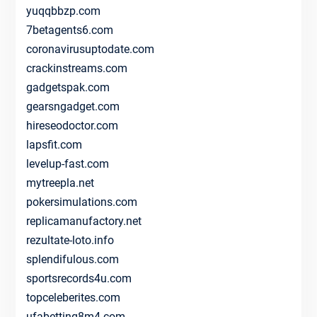
yuqqbbzp.com
7betagents6.com
coronavirusuptodate.com
crackinstreams.com
gadgetspak.com
gearsngadget.com
hireseodoctor.com
lapsfit.com
levelup-fast.com
mytreepla.net
pokersimulations.com
replicamanufactory.net
rezultate-loto.info
splendifulous.com
sportsrecords4u.com
topceleberites.com
ufabetting8m4.com