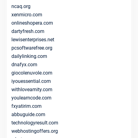
ncaq.org
xenmicro.com
onlineshopera.com
dartyfresh.com
lewisenterprises.net
pcsoftwarefree.org
dailylinking.com
dnafyx.com
giocolenuvole.com
iyouessential.com
withloveamity.com
youlearncode.com
fxyatirim.com
abbuguide.com
technologyresult.com
webhostingoffers.org