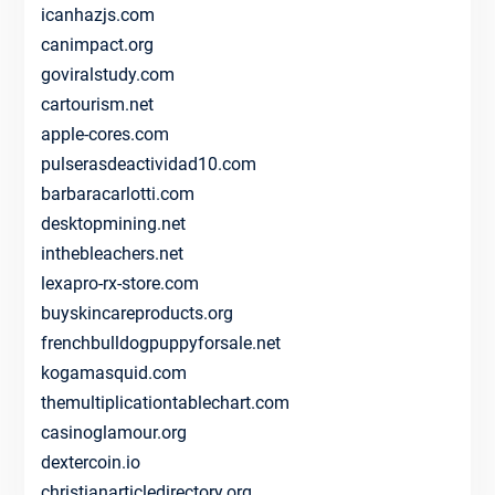
icanhazjs.com
canimpact.org
goviralstudy.com
cartourism.net
apple-cores.com
pulserasdeactividad10.com
barbaracarlotti.com
desktopmining.net
inthebleachers.net
lexapro-rx-store.com
buyskincareproducts.org
frenchbulldogpuppyforsale.net
kogamasquid.com
themultiplicationtablechart.com
casinoglamour.org
dextercoin.io
christianarticledirectory.org