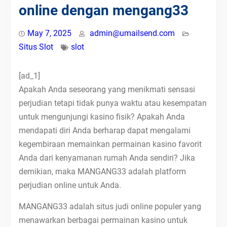
online dengan mengang33
May 7, 2025
admin@umailsend.com
Situs Slot
slot
[ad_1]
Apakah Anda seseorang yang menikmati sensasi
perjudian tetapi tidak punya waktu atau kesempatan
untuk mengunjungi kasino fisik? Apakah Anda
mendapati diri Anda berharap dapat mengalami
kegembiraan memainkan permainan kasino favorit
Anda dari kenyamanan rumah Anda sendiri? Jika
demikian, maka MANGANG33 adalah platform
perjudian online untuk Anda.
MANGANG33 adalah situs judi online populer yang
menawarkan berbagai permainan kasino untuk