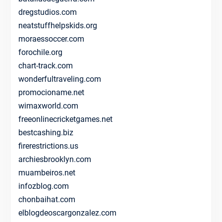
dregstudios.com
neatstuffhelpskids.org
moraessoccer.com
forochile.org
chart-track.com
wonderfultraveling.com
promocioname.net
wimaxworld.com
freeonlinecricketgames.net
bestcashing.biz
firerestrictions.us
archiesbrooklyn.com
muambeiros.net
infozblog.com
chonbaihat.com
elblogdeoscargonzalez.com