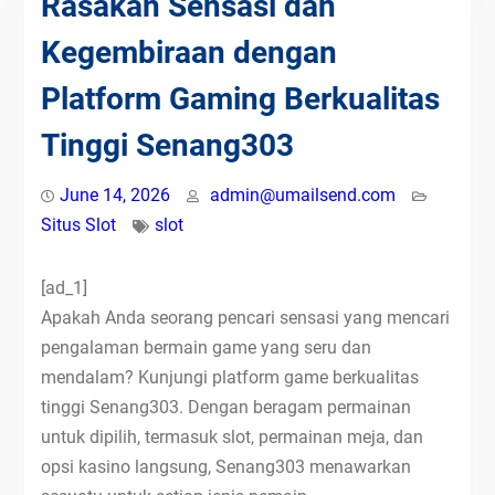
Rasakan Sensasi dan
Kegembiraan dengan
Platform Gaming Berkualitas
Tinggi Senang303
June 14, 2026
admin@umailsend.com
Situs Slot
slot
[ad_1]
Apakah Anda seorang pencari sensasi yang mencari
pengalaman bermain game yang seru dan
mendalam? Kunjungi platform game berkualitas
tinggi Senang303. Dengan beragam permainan
untuk dipilih, termasuk slot, permainan meja, dan
opsi kasino langsung, Senang303 menawarkan