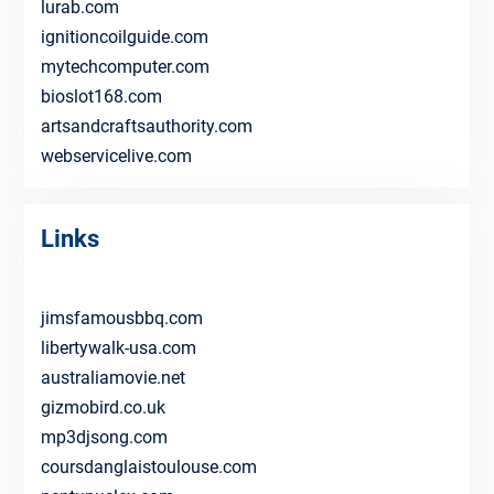
lurab.com
ignitioncoilguide.com
mytechcomputer.com
bioslot168.com
artsandcraftsauthority.com
webservicelive.com
Links
jimsfamousbbq.com
libertywalk-usa.com
australiamovie.net
gizmobird.co.uk
mp3djsong.com
coursdanglaistoulouse.com