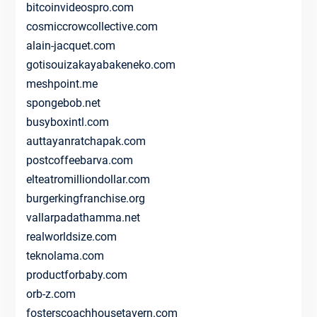
bitcoinvideospro.com
cosmiccrowcollective.com
alain-jacquet.com
gotisouizakayabakeneko.com
meshpoint.me
spongebob.net
busyboxintl.com
auttayanratchapak.com
postcoffeebarva.com
elteatromilliondollar.com
burgerkingfranchise.org
vallarpadathamma.net
realworldsize.com
teknolama.com
productforbaby.com
orb-z.com
fosterscoachhousetavern.com