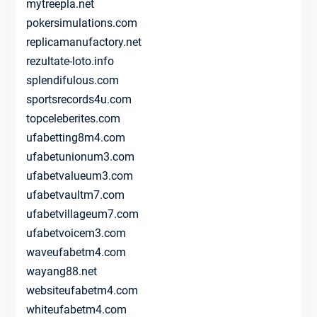
mytreepla.net
pokersimulations.com
replicamanufactory.net
rezultate-loto.info
splendifulous.com
sportsrecords4u.com
topceleberites.com
ufabetting8m4.com
ufabetunionum3.com
ufabetvalueum3.com
ufabetvaultm7.com
ufabetvillageum7.com
ufabetvoicem3.com
waveufabetm4.com
wayang88.net
websiteufabetm4.com
whiteufabetm4.com