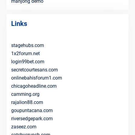
mahjong demo
Links
stagehubs.com
1x2forum.net
login99bet.com
secretcourtesans.com
onlinebahisforum1.com
chicagoheadline.com
camming.org
rajalion88.com
goupuntacana.com
riversedgepark.com
zaseez.com
catchycrunch.com