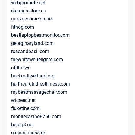
webpromote.net
steroids-store.co
arteydecoracion.net
fithog.com
bestlaptopbestmonitor.com
georginaryland.com
roseandbasil.com
thewhitewhitelights.com
atdhe.ws
heckrodtwetland.org
halfheardinthestillness.com
mybestmassagechair.com
ericreed.net
fluxetine.com
mobilecasino8760.com
betqq3.net
casinoloans5.us