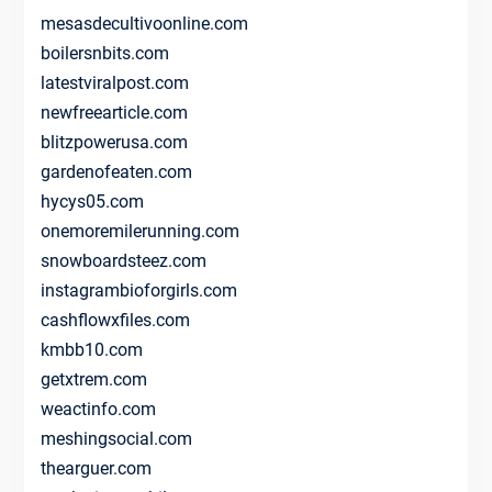
mesasdecultivoonline.com
boilersnbits.com
latestviralpost.com
newfreearticle.com
blitzpowerusa.com
gardenofeaten.com
hycys05.com
onemoremilerunning.com
snowboardsteez.com
instagrambioforgirls.com
cashflowxfiles.com
kmbb10.com
getxtrem.com
weactinfo.com
meshingsocial.com
thearguer.com