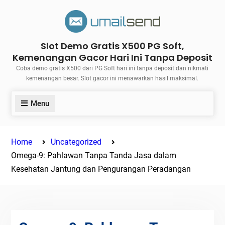
Skip
to
content
Slot Demo Gratis X500 PG Soft,
Kemenangan Gacor Hari Ini Tanpa Deposit
Coba demo gratis X500 dari PG Soft hari ini tanpa deposit dan nikmati
kemenangan besar. Slot gacor ini menawarkan hasil maksimal.
Menu
Home
Uncategorized
Omega-9: Pahlawan Tanpa Tanda Jasa dalam
Kesehatan Jantung dan Pengurangan Peradangan