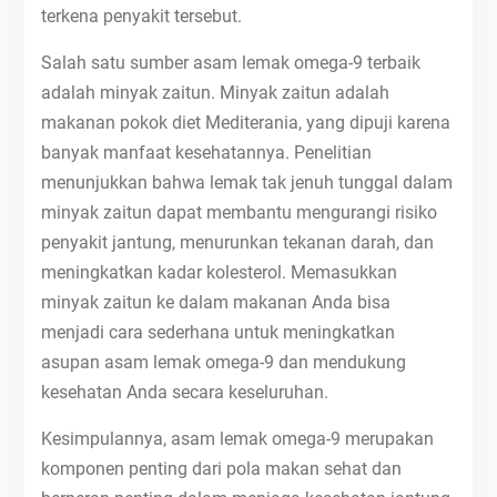
terkena penyakit tersebut.
Salah satu sumber asam lemak omega-9 terbaik
adalah minyak zaitun. Minyak zaitun adalah
makanan pokok diet Mediterania, yang dipuji karena
banyak manfaat kesehatannya. Penelitian
menunjukkan bahwa lemak tak jenuh tunggal dalam
minyak zaitun dapat membantu mengurangi risiko
penyakit jantung, menurunkan tekanan darah, dan
meningkatkan kadar kolesterol. Memasukkan
minyak zaitun ke dalam makanan Anda bisa
menjadi cara sederhana untuk meningkatkan
asupan asam lemak omega-9 dan mendukung
kesehatan Anda secara keseluruhan.
Kesimpulannya, asam lemak omega-9 merupakan
komponen penting dari pola makan sehat dan