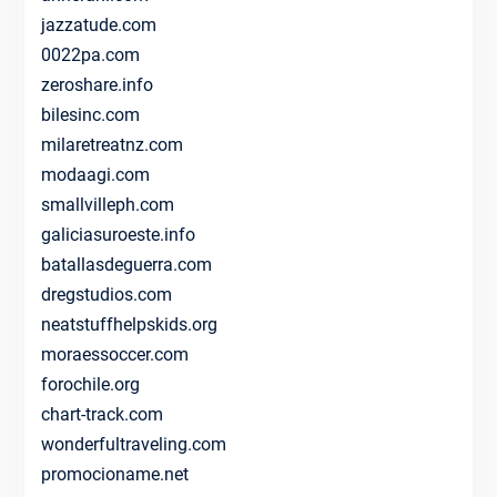
jazzatude.com
0022pa.com
zeroshare.info
bilesinc.com
milaretreatnz.com
modaagi.com
smallvilleph.com
galiciasuroeste.info
batallasdeguerra.com
dregstudios.com
neatstuffhelpskids.org
moraessoccer.com
forochile.org
chart-track.com
wonderfultraveling.com
promocioname.net