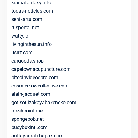
krainafantasy.info
todas-noticias.com
senikartu.com
rusportal.net
watty.io
livinginthesun.info
itsriz.com
cargoods.shop
capetownacupuncture.com
bitcoinvideospro.com
cosmiccrowcollective.com
alain-jacquet.com
gotisouizakayabakeneko.com
meshpoint.me
spongebob.net
busyboxintl.com
auttayanratchapak.com