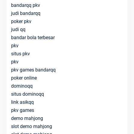
bandarqq pkv
judi bandarqq
poker pkv
judi qq
bandar bola terbesar
pkv
situs pkv
pkv
pkv games bandarqq
poker online
dominoqq
situs dominoqq
link asikqq
pkv games
demo mahjong
slot demo mahjong