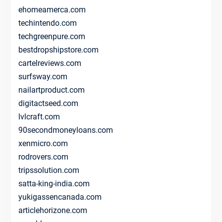
ehomeamerca.com
techintendo.com
techgreenpure.com
bestdropshipstore.com
cartelreviews.com
surfsway.com
nailartproduct.com
digitactseed.com
lvlcraft.com
90secondmoneyloans.com
xenmicro.com
rodrovers.com
tripssolution.com
satta-king-india.com
yukigassencanada.com
articlehorizone.com