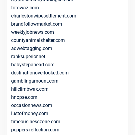
totowaz.com
charlestonwipesettlement.com
brandfollowmarket.com
weeklyjobnews.com
countyanimalshelter.com
adwebtagging.com
ranksuperior.net
babystepahead.com
destinationoverlooked.com
gamblingamount.com
hillclimbwax.com
hnopse.com
occasionnews.com
lustofmoney.com
timebusinesszone.com
peppers-reflection.com