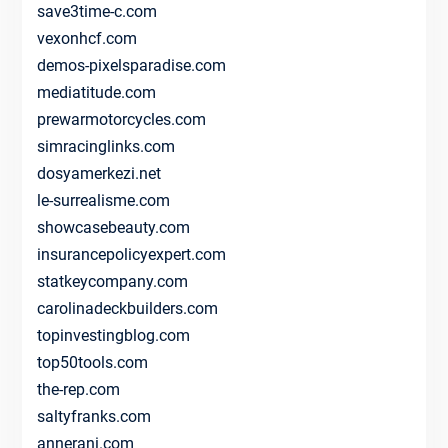
save3time-c.com
vexonhcf.com
demos-pixelsparadise.com
mediatitude.com
prewarmotorcycles.com
simracinglinks.com
dosyamerkezi.net
le-surrealisme.com
showcasebeauty.com
insurancepolicyexpert.com
statkeycompany.com
carolinadeckbuilders.com
topinvestingblog.com
top50tools.com
the-rep.com
saltyfranks.com
annerani.com