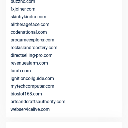
buzznc.com
fxjoiner.com
skinbykindra.com
alltherageface.com
codenational.com
progameexplorer.com
rockislandroastery.com
directselling-pro.com
revenuealarm.com
lurab.com
ignitioncoilguide.com
mytechcomputer.com
bioslot168.com
artsandcraftsauthority.com
webservicelive.com