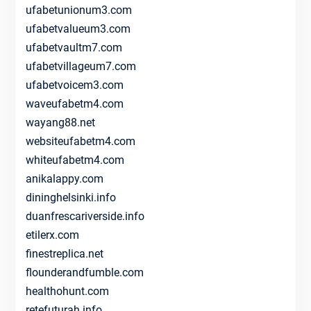
ufabetunionum3.com
ufabetvalueum3.com
ufabetvaultm7.com
ufabetvillageum7.com
ufabetvoicem3.com
waveufabetm4.com
wayang88.net
websiteufabetm4.com
whiteufabetm4.com
anikalappy.com
dininghelsinki.info
duanfrescariverside.info
etilerx.com
finestreplica.net
flounderandfumble.com
healthohunt.com
retefuturah.info