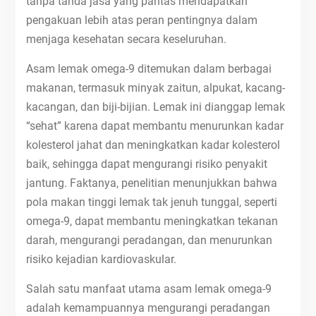
tanpa tanda jasa yang pantas mendapatkan
pengakuan lebih atas peran pentingnya dalam
menjaga kesehatan secara keseluruhan.
Asam lemak omega-9 ditemukan dalam berbagai
makanan, termasuk minyak zaitun, alpukat, kacang-
kacangan, dan biji-bijian. Lemak ini dianggap lemak
“sehat” karena dapat membantu menurunkan kadar
kolesterol jahat dan meningkatkan kadar kolesterol
baik, sehingga dapat mengurangi risiko penyakit
jantung. Faktanya, penelitian menunjukkan bahwa
pola makan tinggi lemak tak jenuh tunggal, seperti
omega-9, dapat membantu meningkatkan tekanan
darah, mengurangi peradangan, dan menurunkan
risiko kejadian kardiovaskular.
Salah satu manfaat utama asam lemak omega-9
adalah kemampuannya mengurangi peradangan