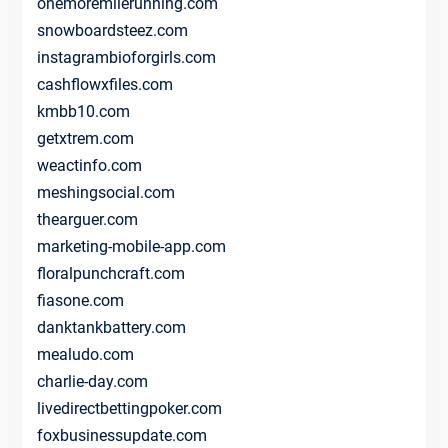
onemoremilerunning.com
snowboardsteez.com
instagrambioforgirls.com
cashflowxfiles.com
kmbb10.com
getxtrem.com
weactinfo.com
meshingsocial.com
thearguer.com
marketing-mobile-app.com
floralpunchcraft.com
fiasone.com
danktankbattery.com
mealudo.com
charlie-day.com
livedirectbettingpoker.com
foxbusinessupdate.com