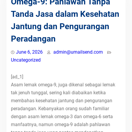
Omega-9: Pahlawan Tanpa
Tanda Jasa dalam Kesehatan
Jantung dan Pengurangan
Peradangan
June 6, 2026
admin@umailsend.com
Uncategorized
[ad_1]
Asam lemak omega-9, juga dikenal sebagai lemak
tak jenuh tunggal, sering kali diabaikan ketika
membahas kesehatan jantung dan pengurangan
peradangan. Kebanyakan orang sudah familiar
dengan asam lemak omega-3 dan omega-6 serta
manfaatnya, namun omega-9 adalah pahlawan