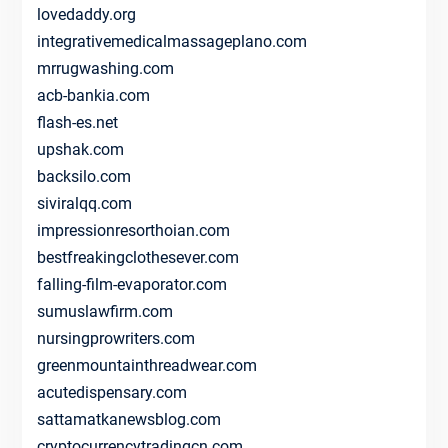
lovedaddy.org
integrativemedicalmassageplano.com
mrrugwashing.com
acb-bankia.com
flash-es.net
upshak.com
backsilo.com
siviralqq.com
impressionresorthoian.com
bestfreakingclothesever.com
falling-film-evaporator.com
sumuslawfirm.com
nursingprowriters.com
greenmountainthreadwear.com
acutedispensary.com
sattamatkanewsblog.com
cryptocurrencytradingcn.com