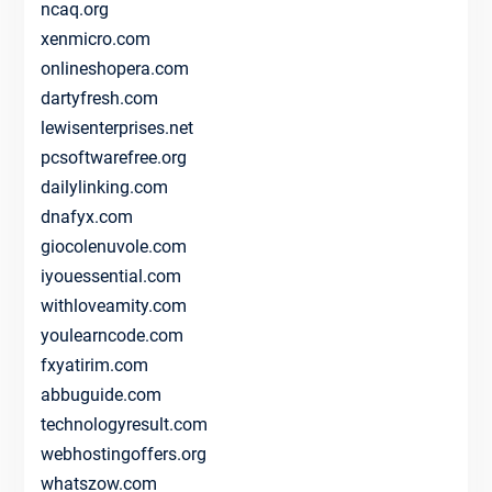
ncaq.org
xenmicro.com
onlineshopera.com
dartyfresh.com
lewisenterprises.net
pcsoftwarefree.org
dailylinking.com
dnafyx.com
giocolenuvole.com
iyouessential.com
withloveamity.com
youlearncode.com
fxyatirim.com
abbuguide.com
technologyresult.com
webhostingoffers.org
whatszow.com