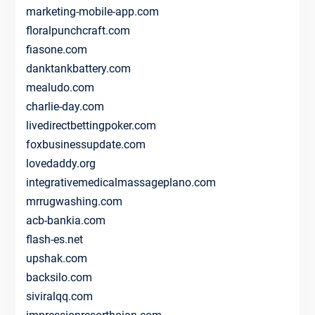
marketing-mobile-app.com
floralpunchcraft.com
fiasone.com
danktankbattery.com
mealudo.com
charlie-day.com
livedirectbettingpoker.com
foxbusinessupdate.com
lovedaddy.org
integrativemedicalmassageplano.com
mrrugwashing.com
acb-bankia.com
flash-es.net
upshak.com
backsilo.com
siviralqq.com