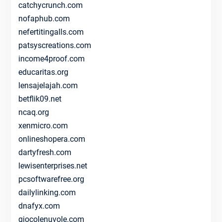
catchycrunch.com
nofaphub.com
nefertitingalls.com
patsyscreations.com
income4proof.com
educaritas.org
lensajelajah.com
betflik09.net
ncaq.org
xenmicro.com
onlineshopera.com
dartyfresh.com
lewisenterprises.net
pcsoftwarefree.org
dailylinking.com
dnafyx.com
giocolenuvole.com