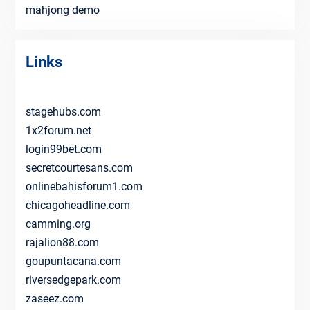
mahjong demo
Links
stagehubs.com
1x2forum.net
login99bet.com
secretcourtesans.com
onlinebahisforum1.com
chicagoheadline.com
camming.org
rajalion88.com
goupuntacana.com
riversedgepark.com
zaseez.com