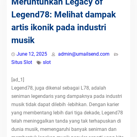
Meruntuhkan Legacy of
Legend78: Melihat dampak
artis ikonik pada industri
musik
June 12, 2025
admin@umailsend.com
Situs Slot
slot
[ad_1]
Legend78, juga dikenal sebagai L78, adalah
seniman legendaris yang dampaknya pada industri
musik tidak dapat dilebih -lebihkan. Dengan karier
yang membentang lebih dari tiga dekade, Legend78
telah meninggalkan tanda yang tak terhapuskan di
dunia musik, memengaruhi banyak seniman dan