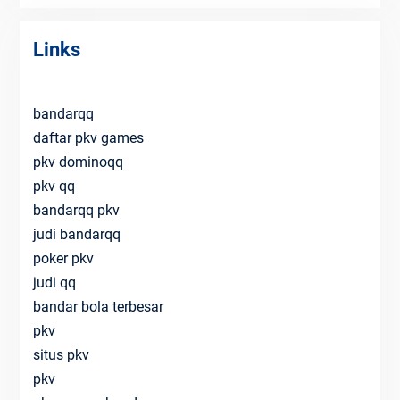
Links
bandarqq
daftar pkv games
pkv dominoqq
pkv qq
bandarqq pkv
judi bandarqq
poker pkv
judi qq
bandar bola terbesar
pkv
situs pkv
pkv