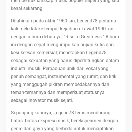
membentuk lanskap musik populer seperti yang kita
kenal sekarang.
Dilahirkan pada akhir 1960 -an, Legend78 pertama
kali meledak ke tempat kejadian di awal 1990 -an
dengan album debutnya, “Rise to Greatness.” Album
ini dengan cepat mengumpulkan pujian kritis dan
kesuksesan komersial, menetapkan Legend78
sebagai kekuatan yang harus diperhitungkan dalam
industri musik. Perpaduan unik dari vokal yang
penuh semangat, instrumental yang rumit, dan lirik
yang menggugah pikiran membedakannya dari
teman-temannya dan memperkuat statusnya
sebagai inovator musik sejati.
Sepanjang karirnya, Legend78 terus mendorong
batas -batas ekspresi musik, bereksperimen dengan
genre dan gaya yang berbeda untuk menciptakan