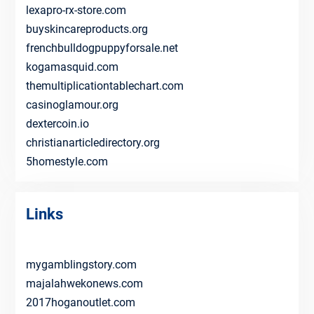
lexapro-rx-store.com
buyskincareproducts.org
frenchbulldogpuppyforsale.net
kogamasquid.com
themultiplicationtablechart.com
casinoglamour.org
dextercoin.io
christianarticledirectory.org
5homestyle.com
Links
mygamblingstory.com
majalahwekonews.com
2017hoganoutlet.com