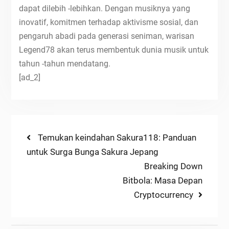
dapat dilebih -lebihkan. Dengan musiknya yang
inovatif, komitmen terhadap aktivisme sosial, dan
pengaruh abadi pada generasi seniman, warisan
Legend78 akan terus membentuk dunia musik untuk
tahun -tahun mendatang.
[ad_2]
Post
Previous
Temukan keindahan Sakura118: Panduan
post:
untuk Surga Bunga Sakura Jepang
navigation
Next
Breaking Down
post:
Bitbola: Masa Depan
Cryptocurrency