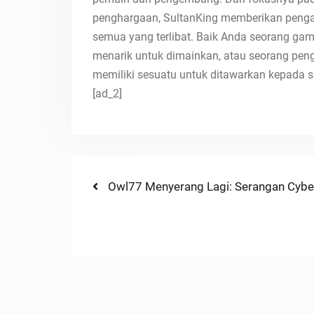
penghargaan, SultanKing memberikan penga
semua yang terlibat. Baik Anda seorang ga
menarik untuk dimainkan, atau seorang pe
memiliki sesuatu untuk ditawarkan kepada 
[ad_2]
Post
Previous
Owl77 Menyerang Lagi: Serangan Cyber ​
post:
navigation