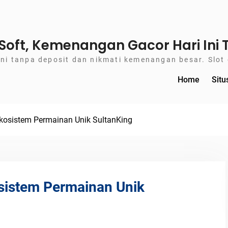
 Soft, Kemenangan Gacor Hari Ini
ini tanpa deposit dan nikmati kemenangan besar. Slot
Home
Situ
kosistem Permainan Unik SultanKing
sistem Permainan Unik