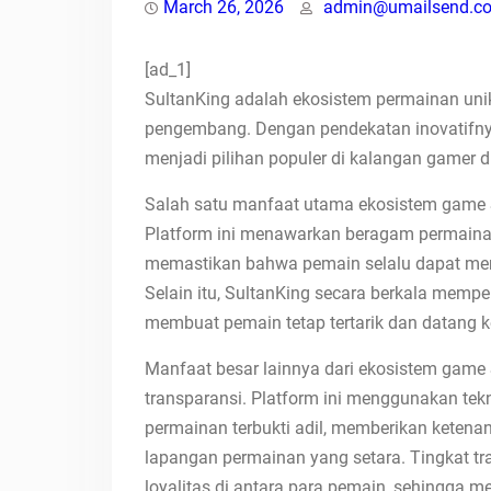
March 26, 2026
admin@umailsend.c
[ad_1]
SultanKing adalah ekosistem permainan un
pengembang. Dengan pendekatan inovatifnya
menjadi pilihan populer di kalangan gamer di
Salah satu manfaat utama ekosistem game S
Platform ini menawarkan beragam permainan
memastikan bahwa pemain selalu dapat men
Selain itu, SultanKing secara berkala mempe
membuat pemain tetap tertarik dan datang k
Manfaat besar lainnya dari ekosistem game
transparansi. Platform ini menggunakan te
permainan terbukti adil, memberikan ketena
lapangan permainan yang setara. Tingkat 
loyalitas di antara para pemain, sehingga 