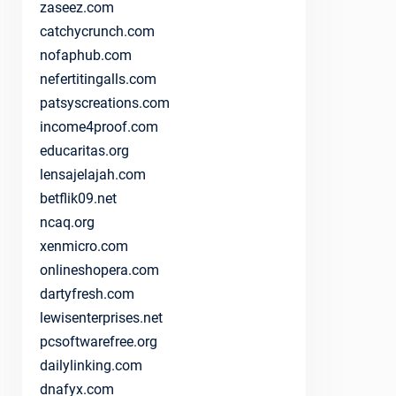
zaseez.com
catchycrunch.com
nofaphub.com
nefertitingalls.com
patsyscreations.com
income4proof.com
educaritas.org
lensajelajah.com
betflik09.net
ncaq.org
xenmicro.com
onlineshopera.com
dartyfresh.com
lewisenterprises.net
pcsoftwarefree.org
dailylinking.com
dnafyx.com