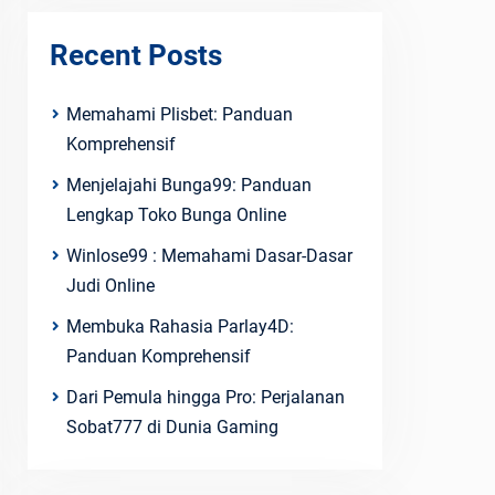
Recent Posts
Memahami Plisbet: Panduan
Komprehensif
Menjelajahi Bunga99: Panduan
Lengkap Toko Bunga Online
Winlose99 : Memahami Dasar-Dasar
Judi Online
Membuka Rahasia Parlay4D:
Panduan Komprehensif
Dari Pemula hingga Pro: Perjalanan
Sobat777 di Dunia Gaming