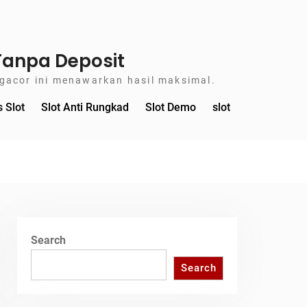
 Tanpa Deposit
 gacor ini menawarkan hasil maksimal.
s Slot
Slot Anti Rungkad
Slot Demo
slot
Search
Search