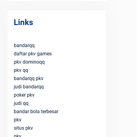
Links
bandarqq
daftar pkv games
pkv dominoqq
pkv qq
bandarqq pkv
judi bandarqq
poker pkv
judi qq
bandar bola terbesar
pkv
situs pkv
pkv