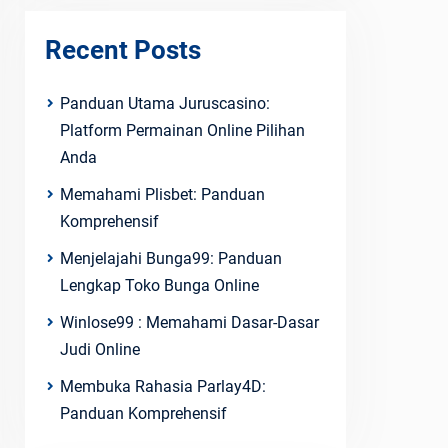
Recent Posts
Panduan Utama Juruscasino:
Platform Permainan Online Pilihan
Anda
Memahami Plisbet: Panduan
Komprehensif
Menjelajahi Bunga99: Panduan
Lengkap Toko Bunga Online
Winlose99 : Memahami Dasar-Dasar
Judi Online
Membuka Rahasia Parlay4D:
Panduan Komprehensif