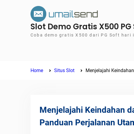
Skip
to
content
Slot Demo Gratis X500 PG
Coba demo gratis X500 dari PG Soft hari 
Home
Situs Slot
Menjelajahi Keindaha
Menjelajahi Keindahan 
Panduan Perjalanan Uta