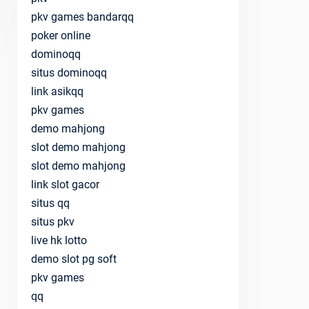
pkv games bandarqq
poker online
dominoqq
situs dominoqq
link asikqq
pkv games
demo mahjong
slot demo mahjong
slot demo mahjong
link slot gacor
situs qq
situs pkv
live hk lotto
demo slot pg soft
pkv games
qq