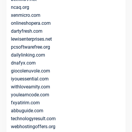
ncaq.org
xenmicro.com
onlineshopera.com
dartyfresh.com
lewisenterprises.net
pcsoftwarefree.org
dailylinking.com
dnafyx.com
giocolenuvole.com
iyouessential.com
withloveamity.com
youlearncode.com
fxyatirim.com
abbuguide.com
technologyresult.com
webhostingoffers.org