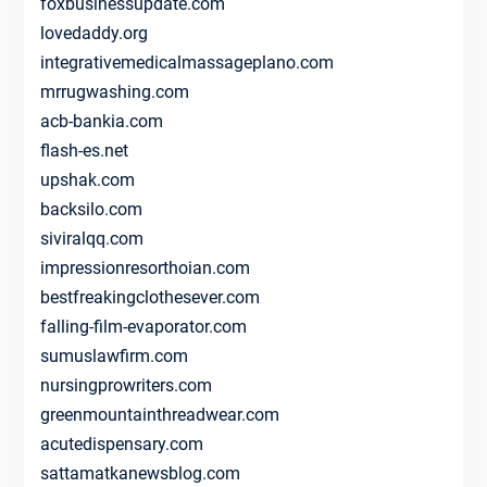
foxbusinessupdate.com
lovedaddy.org
integrativemedicalmassageplano.com
mrrugwashing.com
acb-bankia.com
flash-es.net
upshak.com
backsilo.com
siviralqq.com
impressionresorthoian.com
bestfreakingclothesever.com
falling-film-evaporator.com
sumuslawfirm.com
nursingprowriters.com
greenmountainthreadwear.com
acutedispensary.com
sattamatkanewsblog.com