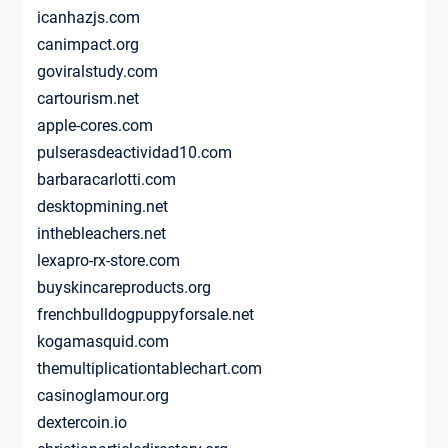
icanhazjs.com
canimpact.org
goviralstudy.com
cartourism.net
apple-cores.com
pulserasdeactividad10.com
barbaracarlotti.com
desktopmining.net
inthebleachers.net
lexapro-rx-store.com
buyskincareproducts.org
frenchbulldogpuppyforsale.net
kogamasquid.com
themultiplicationtablechart.com
casinoglamour.org
dextercoin.io