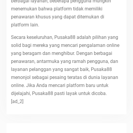
berbagai layanan, beberapa pengguna mungkin
menemukan bahwa platform tidak memiliki
penawaran khusus yang dapat ditemukan di
platform lain.
Secara keseluruhan, Pusaka88 adalah pilihan yang
solid bagi mereka yang mencari pengalaman online
yang beragam dan menghibur. Dengan berbagai
penawaran, antarmuka yang ramah pengguna, dan
layanan pelanggan yang sangat baik, Pusaka88
menonjol sebagai pesaing teratas di dunia layanan
online. Jika Anda mencari platform baru untuk
dijelajahi, Pusaka88 pasti layak untuk dicoba.
[ad_2]