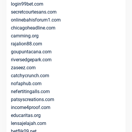
login99bet.com
secretcourtesans.com
onlinebahisforum1.com
chicagoheadline.com
camming.org
rajalion88.com
goupuntacana.com
riversedgepark.com
zaseez.com
catchycrunch.com
nofaphub.com
nefertitingalls.com
patsyscreations.com
income4proof.com
educaritas.org
lensajelajah.com
betflik09.net