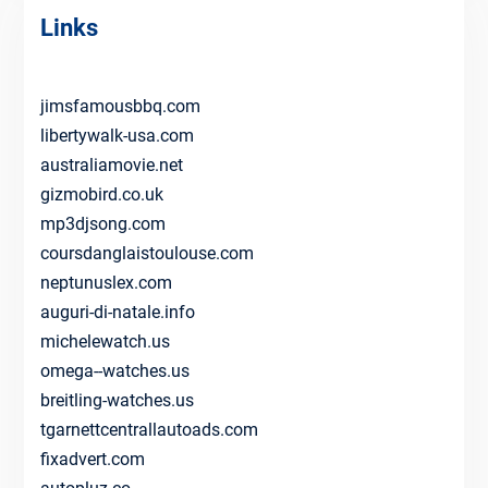
Links
jimsfamousbbq.com
libertywalk-usa.com
australiamovie.net
gizmobird.co.uk
mp3djsong.com
coursdanglaistoulouse.com
neptunuslex.com
auguri-di-natale.info
michelewatch.us
omega--watches.us
breitling-watches.us
tgarnettcentrallautoads.com
fixadvert.com