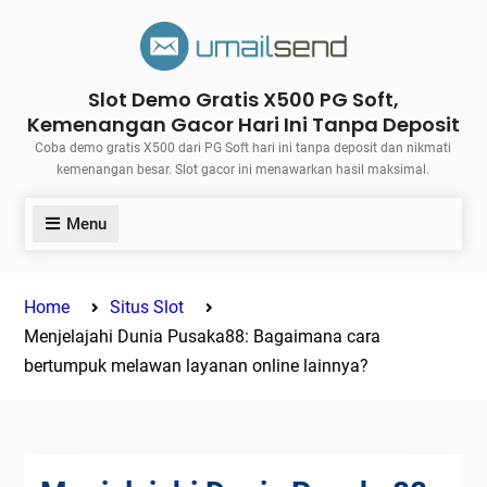
Skip
to
content
Slot Demo Gratis X500 PG Soft,
Kemenangan Gacor Hari Ini Tanpa Deposit
Coba demo gratis X500 dari PG Soft hari ini tanpa deposit dan nikmati
kemenangan besar. Slot gacor ini menawarkan hasil maksimal.
Menu
Home
Situs Slot
Menjelajahi Dunia Pusaka88: Bagaimana cara
bertumpuk melawan layanan online lainnya?