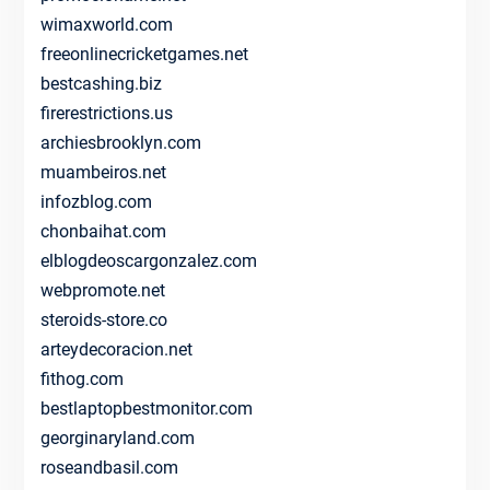
wimaxworld.com
freeonlinecricketgames.net
bestcashing.biz
firerestrictions.us
archiesbrooklyn.com
muambeiros.net
infozblog.com
chonbaihat.com
elblogdeoscargonzalez.com
webpromote.net
steroids-store.co
arteydecoracion.net
fithog.com
bestlaptopbestmonitor.com
georginaryland.com
roseandbasil.com