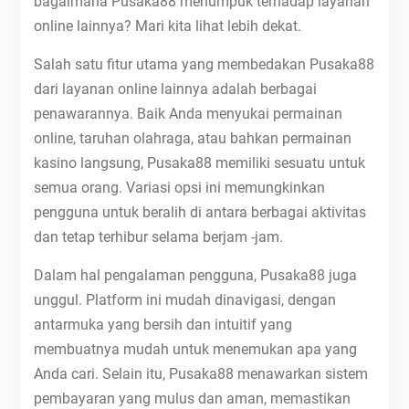
bagaimana Pusaka88 menumpuk terhadap layanan
online lainnya? Mari kita lihat lebih dekat.
Salah satu fitur utama yang membedakan Pusaka88
dari layanan online lainnya adalah berbagai
penawarannya. Baik Anda menyukai permainan
online, taruhan olahraga, atau bahkan permainan
kasino langsung, Pusaka88 memiliki sesuatu untuk
semua orang. Variasi opsi ini memungkinkan
pengguna untuk beralih di antara berbagai aktivitas
dan tetap terhibur selama berjam -jam.
Dalam hal pengalaman pengguna, Pusaka88 juga
unggul. Platform ini mudah dinavigasi, dengan
antarmuka yang bersih dan intuitif yang
membuatnya mudah untuk menemukan apa yang
Anda cari. Selain itu, Pusaka88 menawarkan sistem
pembayaran yang mulus dan aman, memastikan