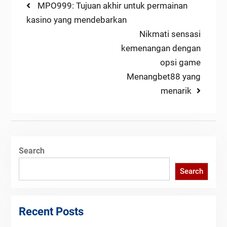
Post
Previous
MPO999: Tujuan akhir untuk permainan
post:
kasino yang mendebarkan
navigation
Next
Nikmati sensasi
post:
kemenangan dengan
opsi game
Menangbet88 yang
menarik
Search
Search
Recent Posts