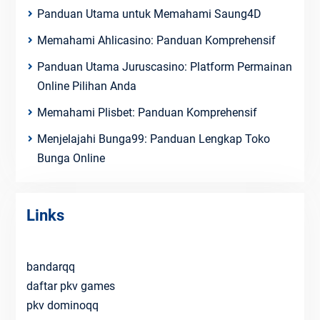
Panduan Utama untuk Memahami Saung4D
Memahami Ahlicasino: Panduan Komprehensif
Panduan Utama Juruscasino: Platform Permainan
Online Pilihan Anda
Memahami Plisbet: Panduan Komprehensif
Menjelajahi Bunga99: Panduan Lengkap Toko
Bunga Online
Links
bandarqq
daftar pkv games
pkv dominoqq