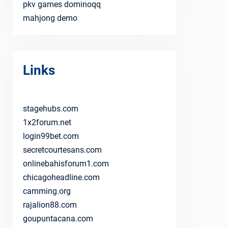
pkv games dominoqq
mahjong demo
Links
stagehubs.com
1x2forum.net
login99bet.com
secretcourtesans.com
onlinebahisforum1.com
chicagoheadline.com
camming.org
rajalion88.com
goupuntacana.com