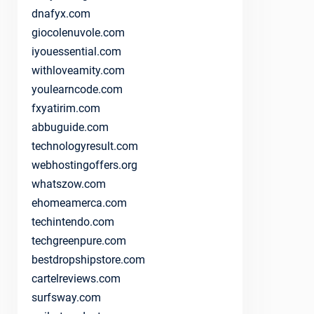
dnafyx.com
giocolenuvole.com
iyouessential.com
withloveamity.com
youlearncode.com
fxyatirim.com
abbuguide.com
technologyresult.com
webhostingoffers.org
whatszow.com
ehomeamerca.com
techintendo.com
techgreenpure.com
bestdropshipstore.com
cartelreviews.com
surfsway.com