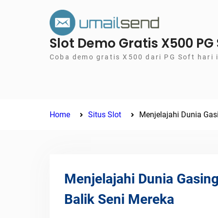
Skip
to
content
Slot Demo Gratis X500 PG
Coba demo gratis X500 dari PG Soft hari 
Home
Situs Slot
Menjelajahi Dunia Gas
Menjelajahi Dunia Gasin
Balik Seni Mereka