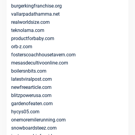
burgerkingfranchise.org
vallarpadathamma.net
realworldsize.com
teknolama.com
productforbaby.com
orb-z.com
fosterscoachhousetavern.com
mesasdecultivoonline.com
boilersnbits.com
latestviralpost.com
newfreearticle.com
blitzpowerusa.com
gardenofeaten.com
hycys05.com
onemoremilerunning.com
snowboardsteez.com