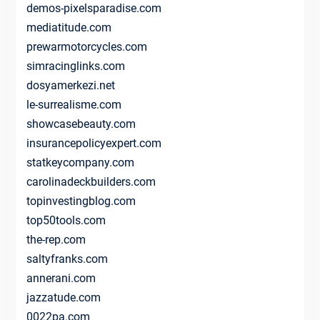
demos-pixelsparadise.com
mediatitude.com
prewarmotorcycles.com
simracinglinks.com
dosyamerkezi.net
le-surrealisme.com
showcasebeauty.com
insurancepolicyexpert.com
statkeycompany.com
carolinadeckbuilders.com
topinvestingblog.com
top50tools.com
the-rep.com
saltyfranks.com
annerani.com
jazzatude.com
0022pa.com