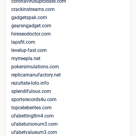
coronavirusuptodate.com
crackinstreams.com
gadgetspak.com
gearsngadget.com
hireseodoctor.com
lapsfit.com
levelup-fast.com
mytreepla.net
pokersimulations.com
replicamanufactory.net
rezultate-loto.info
splendifulous.com
sportsrecords4u.com
topceleberites.com
ufabetting8m4.com
ufabetunionum3.com
ufabetvalueum3.com