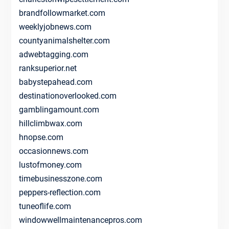
brandfollowmarket.com
weeklyjobnews.com
countyanimalshelter.com
adwebtagging.com
ranksuperior.net
babystepahead.com
destinationoverlooked.com
gamblingamount.com
hillclimbwax.com
hnopse.com
occasionnews.com
lustofmoney.com
timebusinesszone.com
peppers-reflection.com
tuneoflife.com
windowwellmaintenancepros.com