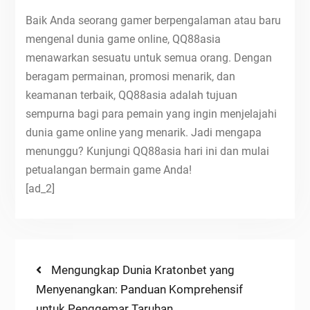
Baik Anda seorang gamer berpengalaman atau baru
mengenal dunia game online, QQ88asia
menawarkan sesuatu untuk semua orang. Dengan
beragam permainan, promosi menarik, dan
keamanan terbaik, QQ88asia adalah tujuan
sempurna bagi para pemain yang ingin menjelajahi
dunia game online yang menarik. Jadi mengapa
menunggu? Kunjungi QQ88asia hari ini dan mulai
petualangan bermain game Anda!
[ad_2]
Post
Previous
Mengungkap Dunia Kratonbet yang
post:
Menyenangkan: Panduan Komprehensif
navigation
untuk Penggemar Taruhan