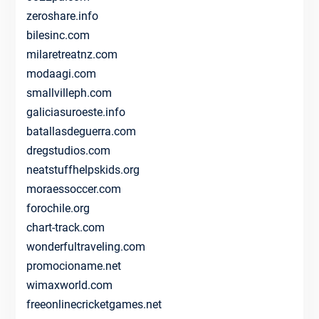
zeroshare.info
bilesinc.com
milaretreatnz.com
modaagi.com
smallvilleph.com
galiciasuroeste.info
batallasdeguerra.com
dregstudios.com
neatstuffhelpskids.org
moraessoccer.com
forochile.org
chart-track.com
wonderfultraveling.com
promocioname.net
wimaxworld.com
freeonlinecricketgames.net