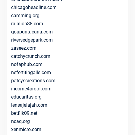
chicagoheadline.com
camming.org
rajalion88.com
goupuntacana.com
riversedgepark.com
zaseez.com
catchycrunch.com
nofaphub.com
nefertitingalls.com
patsyscreations.com
income4proof.com
educaritas.org
lensajelajah.com
betflik09.net
ncaq.org
xenmicro.com