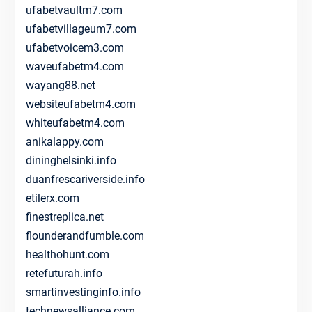
ufabetvaultm7.com
ufabetvillageum7.com
ufabetvoicem3.com
waveufabetm4.com
wayang88.net
websiteufabetm4.com
whiteufabetm4.com
anikalappy.com
dininghelsinki.info
duanfrescariverside.info
etilerx.com
finestreplica.net
flounderandfumble.com
healthohunt.com
retefuturah.info
smartinvestinginfo.info
technewsalliance.com