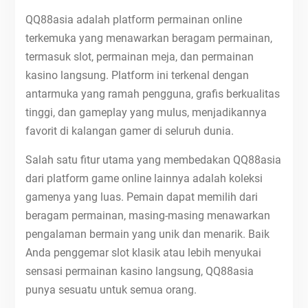
QQ88asia adalah platform permainan online
terkemuka yang menawarkan beragam permainan,
termasuk slot, permainan meja, dan permainan
kasino langsung. Platform ini terkenal dengan
antarmuka yang ramah pengguna, grafis berkualitas
tinggi, dan gameplay yang mulus, menjadikannya
favorit di kalangan gamer di seluruh dunia.
Salah satu fitur utama yang membedakan QQ88asia
dari platform game online lainnya adalah koleksi
gamenya yang luas. Pemain dapat memilih dari
beragam permainan, masing-masing menawarkan
pengalaman bermain yang unik dan menarik. Baik
Anda penggemar slot klasik atau lebih menyukai
sensasi permainan kasino langsung, QQ88asia
punya sesuatu untuk semua orang.