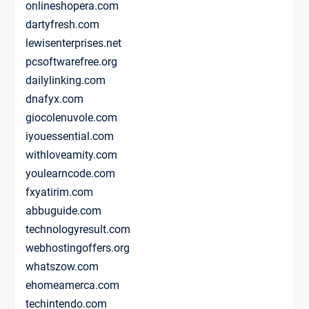
onlineshopera.com
dartyfresh.com
lewisenterprises.net
pcsoftwarefree.org
dailylinking.com
dnafyx.com
giocolenuvole.com
iyouessential.com
withloveamity.com
youlearncode.com
fxyatirim.com
abbuguide.com
technologyresult.com
webhostingoffers.org
whatszow.com
ehomeamerca.com
techintendo.com