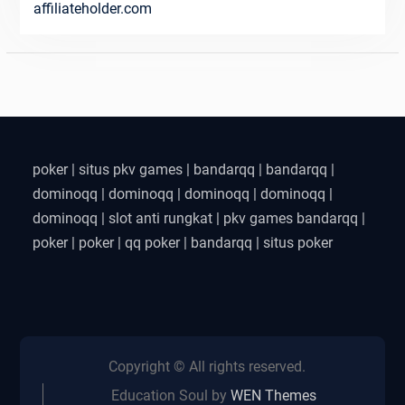
affiliateholder.com
poker
|
situs pkv games
|
bandarqq
|
bandarqq
|
dominoqq
|
dominoqq
|
dominoqq
|
dominoqq
|
dominoqq
|
slot anti rungkat
|
pkv games bandarqq
|
poker
|
poker
|
qq poker
|
bandarqq
|
situs poker
Copyright © All rights reserved.
Education Soul by
WEN Themes