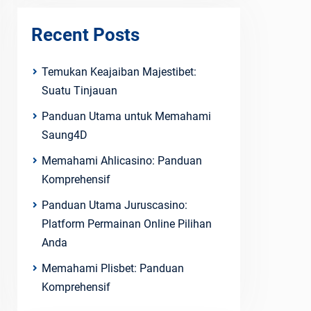
Recent Posts
Temukan Keajaiban Majestibet:
Suatu Tinjauan
Panduan Utama untuk Memahami
Saung4D
Memahami Ahlicasino: Panduan
Komprehensif
Panduan Utama Juruscasino:
Platform Permainan Online Pilihan
Anda
Memahami Plisbet: Panduan
Komprehensif