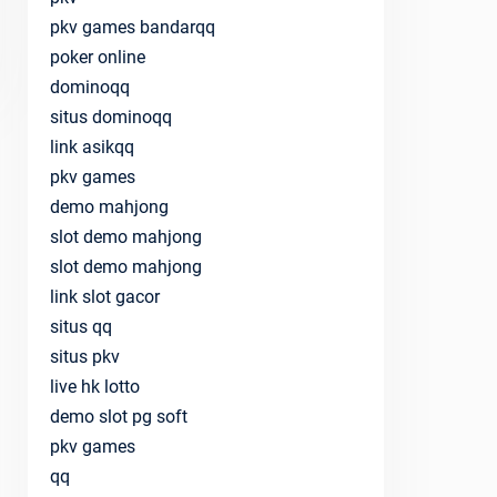
pkv games bandarqq
poker online
dominoqq
situs dominoqq
link asikqq
pkv games
demo mahjong
slot demo mahjong
slot demo mahjong
link slot gacor
situs qq
situs pkv
live hk lotto
demo slot pg soft
pkv games
qq