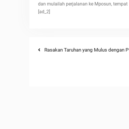
dan mulailah perjalanan ke Mposun, tempat
[ad_2]
Post
Previous
Rasakan Taruhan yang Mulus dengan 
post:
navigation