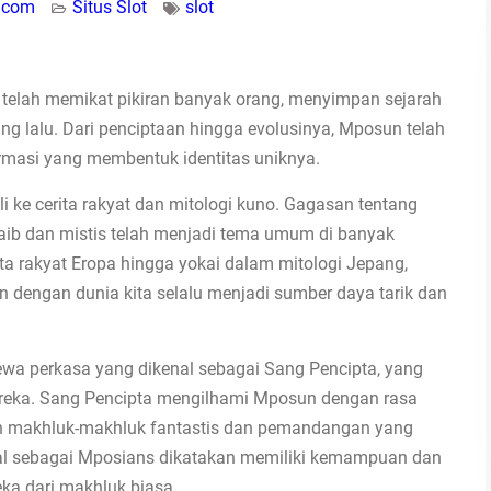
.com
Situs Slot
slot
telah memikat pikiran banyak orang, menyimpan sejarah
g lalu. Dari penciptaan hingga evolusinya, Mposun telah
masi yang membentuk identitas uniknya.
 ke cerita rakyat dan mitologi kuno. Gagasan tentang
aib dan mistis telah menjadi tema umum di banyak
ita rakyat Eropa hingga yokai dalam mitologi Jepang,
 dengan dunia kita selalu menjadi sumber daya tarik dan
wa perkasa yang dikenal sebagai Sang Pencipta, yang
reka. Sang Pencipta mengilhami Mposun dengan rasa
an makhluk-makhluk fantastis dan pemandangan yang
 sebagai Mposians dikatakan memiliki kemampuan dan
ka dari makhluk biasa.