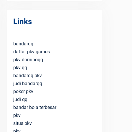
Links
bandarqq
daftar pkv games
pkv dominoqq
pkv qq
bandarqq pkv
judi bandarqq
poker pkv
judi qq
bandar bola terbesar
pkv
situs pkv
pkv