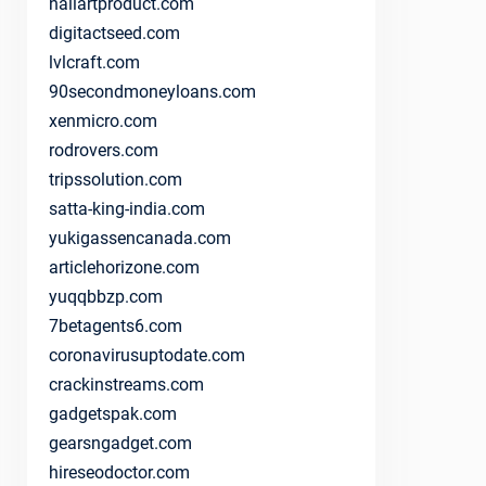
nailartproduct.com
digitactseed.com
lvlcraft.com
90secondmoneyloans.com
xenmicro.com
rodrovers.com
tripssolution.com
satta-king-india.com
yukigassencanada.com
articlehorizone.com
yuqqbbzp.com
7betagents6.com
coronavirusuptodate.com
crackinstreams.com
gadgetspak.com
gearsngadget.com
hireseodoctor.com