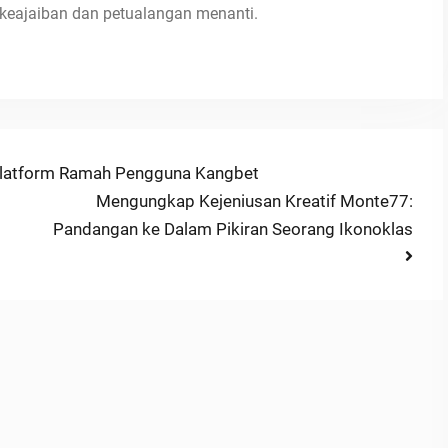
 keajaiban dan petualangan menanti.
Platform Ramah Pengguna Kangbet
Next
Mengungkap Kejeniusan Kreatif Monte77:
post:
Pandangan ke Dalam Pikiran Seorang Ikonoklas