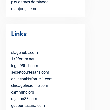
pkv games dominoqq
mahjong demo
Links
stagehubs.com
1x2forum.net
login99bet.com
secretcourtesans.com
onlinebahisforum1.com
chicagoheadline.com
camming.org
rajalion88.com
goupuntacana.com