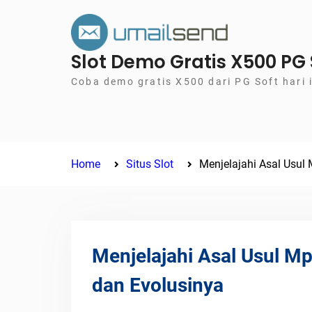
Skip
to
content
Slot Demo Gratis X500 PG
Coba demo gratis X500 dari PG Soft hari 
Home
Situs Slot
Menjelajahi Asal Usul
Menjelajahi Asal Usul M
dan Evolusinya