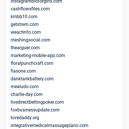
instagrambioforgirls.com
cashflowxfiles.com
kmbb10.com
getxtrem.com
weactinfo.com
meshingsocial.com
thearguer.com
marketing-mobile-app.com
floralpunchcraft.com
fiasone.com
danktankbattery.com
mealudo.com
charlie-day.com
livedirectbettingpoker.com
foxbusinessupdate.com
lovedaddy.org
integrativemedicalmassageplano.com