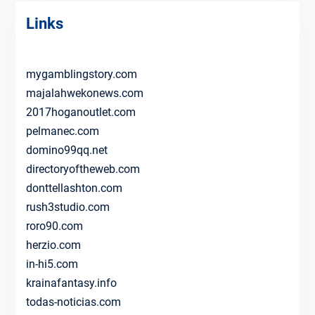
Links
mygamblingstory.com
majalahwekonews.com
2017hoganoutlet.com
pelmanec.com
domino99qq.net
directoryoftheweb.com
donttellashton.com
rush3studio.com
roro90.com
herzio.com
in-hi5.com
krainafantasy.info
todas-noticias.com