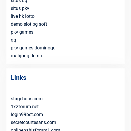
situs qq
situs pkv
live hk lotto
demo slot pg soft
pkv games
qq
pkv games dominoqq
mahjong demo
Links
stagehubs.com
1x2forum.net
login99bet.com
secretcourtesans.com
onlinebahisforum1.com