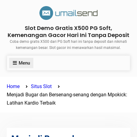
Skip
to
content
Slot Demo Gratis X500 PG Soft,
Kemenangan Gacor Hari Ini Tanpa Deposit
Coba demo gratis X500 dari PG Soft hari ini tanpa deposit dan nikmati
kemenangan besar. Slot gacor ini menawarkan hasil maksimal.
Menu
Home
Situs Slot
Menjadi Bugar dan Bersenang-senang dengan Mpokick:
Latihan Kardio Terbaik