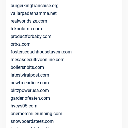
burgerkingfranchise.org
vallarpadathamma.net
realworldsize.com
teknolama.com
productforbaby.com
orb-z.com
fosterscoachhousetavern.com
mesasdecultivoonline.com
boilersnbits.com
latestviralpost.com
newfreearticle.com
blitzpowerusa.com
gardenofeaten.com
hycys05.com
onemoremilerunning.com
snowboardsteez.com