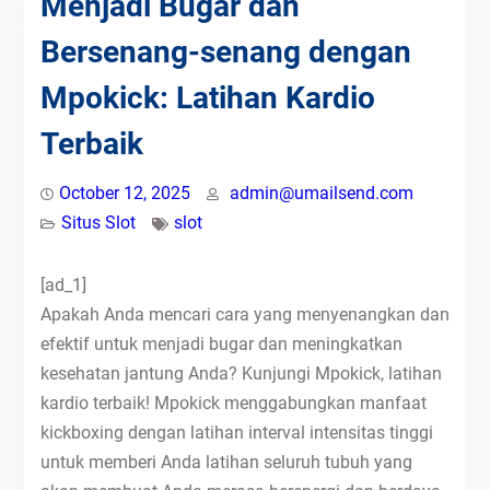
Menjadi Bugar dan
Bersenang-senang dengan
Mpokick: Latihan Kardio
Terbaik
October 12, 2025
admin@umailsend.com
Situs Slot
slot
[ad_1]
Apakah Anda mencari cara yang menyenangkan dan
efektif untuk menjadi bugar dan meningkatkan
kesehatan jantung Anda? Kunjungi Mpokick, latihan
kardio terbaik! Mpokick menggabungkan manfaat
kickboxing dengan latihan interval intensitas tinggi
untuk memberi Anda latihan seluruh tubuh yang