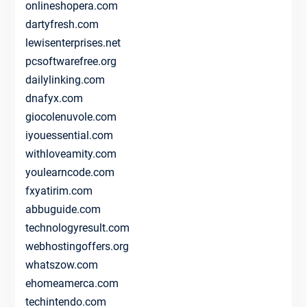
onlineshopera.com
dartyfresh.com
lewisenterprises.net
pcsoftwarefree.org
dailylinking.com
dnafyx.com
giocolenuvole.com
iyouessential.com
withloveamity.com
youlearncode.com
fxyatirim.com
abbuguide.com
technologyresult.com
webhostingoffers.org
whatszow.com
ehomeamerca.com
techintendo.com