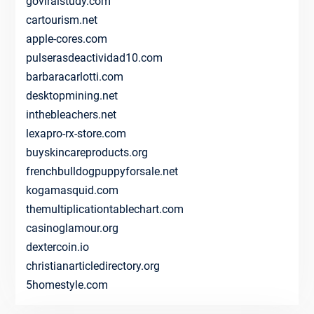
goviralstudy.com
cartourism.net
apple-cores.com
pulserasdeactividad10.com
barbaracarlotti.com
desktopmining.net
inthebleachers.net
lexapro-rx-store.com
buyskincareproducts.org
frenchbulldogpuppyforsale.net
kogamasquid.com
themultiplicationtablechart.com
casinoglamour.org
dextercoin.io
christianarticledirectory.org
5homestyle.com