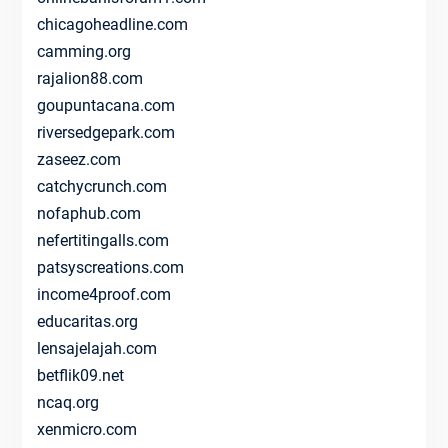
chicagoheadline.com
camming.org
rajalion88.com
goupuntacana.com
riversedgepark.com
zaseez.com
catchycrunch.com
nofaphub.com
nefertitingalls.com
patsyscreations.com
income4proof.com
educaritas.org
lensajelajah.com
betflik09.net
ncaq.org
xenmicro.com