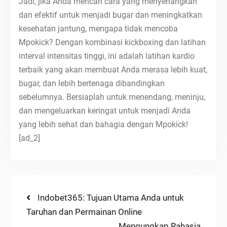
Jadi, jika Anda mencari cara yang menyenangkan
dan efektif untuk menjadi bugar dan meningkatkan
kesehatan jantung, mengapa tidak mencoba
Mpokick? Dengan kombinasi kickboxing dan latihan
interval intensitas tinggi, ini adalah latihan kardio
terbaik yang akan membuat Anda merasa lebih kuat,
bugar, dan lebih bertenaga dibandingkan
sebelumnya. Bersiaplah untuk menendang, meninju,
dan mengeluarkan keringat untuk menjadi Anda
yang lebih sehat dan bahagia dengan Mpokick!
[ad_2]
Post
Previous
Indobet365: Tujuan Utama Anda untuk
post:
Taruhan dan Permainan Online
navigation
Next
Mengungkap Rahasia