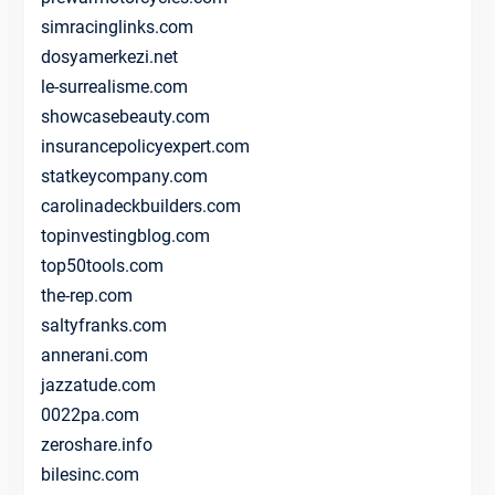
simracinglinks.com
dosyamerkezi.net
le-surrealisme.com
showcasebeauty.com
insurancepolicyexpert.com
statkeycompany.com
carolinadeckbuilders.com
topinvestingblog.com
top50tools.com
the-rep.com
saltyfranks.com
annerani.com
jazzatude.com
0022pa.com
zeroshare.info
bilesinc.com