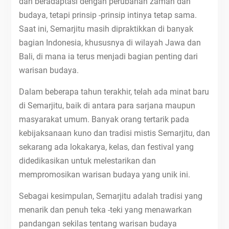
dan beradaptasi dengan perubahan zaman dan
budaya, tetapi prinsip -prinsip intinya tetap sama.
Saat ini, Semarjitu masih dipraktikkan di banyak
bagian Indonesia, khususnya di wilayah Jawa dan
Bali, di mana ia terus menjadi bagian penting dari
warisan budaya.
Dalam beberapa tahun terakhir, telah ada minat baru
di Semarjitu, baik di antara para sarjana maupun
masyarakat umum. Banyak orang tertarik pada
kebijaksanaan kuno dan tradisi mistis Semarjitu, dan
sekarang ada lokakarya, kelas, dan festival yang
didedikasikan untuk melestarikan dan
mempromosikan warisan budaya yang unik ini.
Sebagai kesimpulan, Semarjitu adalah tradisi yang
menarik dan penuh teka -teki yang menawarkan
pandangan sekilas tentang warisan budaya