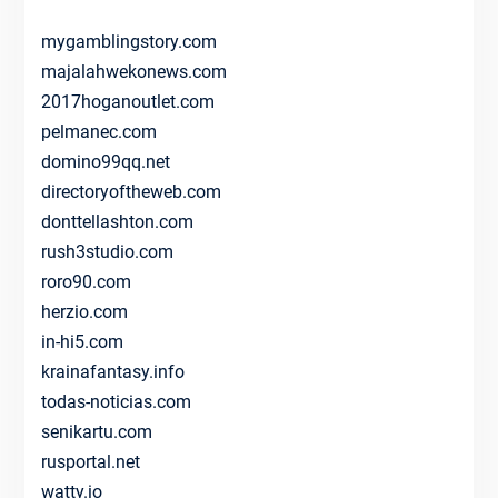
mygamblingstory.com
majalahwekonews.com
2017hoganoutlet.com
pelmanec.com
domino99qq.net
directoryoftheweb.com
donttellashton.com
rush3studio.com
roro90.com
herzio.com
in-hi5.com
krainafantasy.info
todas-noticias.com
senikartu.com
rusportal.net
watty.io