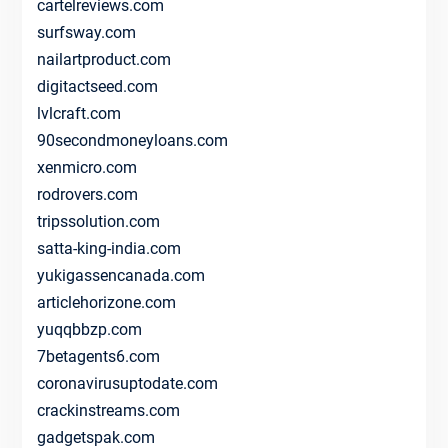
cartelreviews.com
surfsway.com
nailartproduct.com
digitactseed.com
lvlcraft.com
90secondmoneyloans.com
xenmicro.com
rodrovers.com
tripssolution.com
satta-king-india.com
yukigassencanada.com
articlehorizone.com
yuqqbbzp.com
7betagents6.com
coronavirusuptodate.com
crackinstreams.com
gadgetspak.com