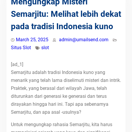
Mengungkap Misteri
Semarjitu: Melihat lebih dekat
pada tradisi Indonesia kuno
March 25, 2025
admin@umailsend.com
Situs Slot
slot
[ad_1]
Semarjitu adalah tradisi Indonesia kuno yang
menarik yang telah lama diselimuti misteri dan intrik.
Praktek, yang berasal dari wilayah Jawa, telah
diturunkan dari generasi ke generasi dan terus
dirayakan hingga hari ini. Tapi apa sebenarnya
Semarjitu, dan apa asal -usulnya?
Untuk mengungkap rahasia Semarjitu, kita harus