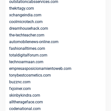
outstationcabsservices.com
thekrtagy.com
xchangeindia.com
coolmicrotech.com
dreamhousehack.com
the-techteacher.com
automobilenews-online.com
fashionalltimes.com
totaldigitalforum.com
technoarmaan.com
empresasposicionamientoweb.com
tonybestcosmetics.com
buzznc.com
fxjoiner.com
skinbykindra.com
alltherageface.com
codenational.com