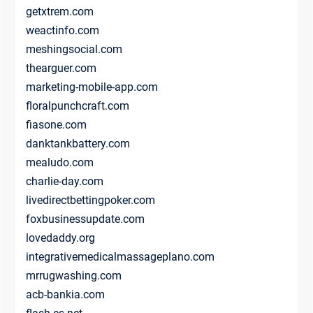
getxtrem.com
weactinfo.com
meshingsocial.com
thearguer.com
marketing-mobile-app.com
floralpunchcraft.com
fiasone.com
danktankbattery.com
mealudo.com
charlie-day.com
livedirectbettingpoker.com
foxbusinessupdate.com
lovedaddy.org
integrativemedicalmassageplano.com
mrrugwashing.com
acb-bankia.com