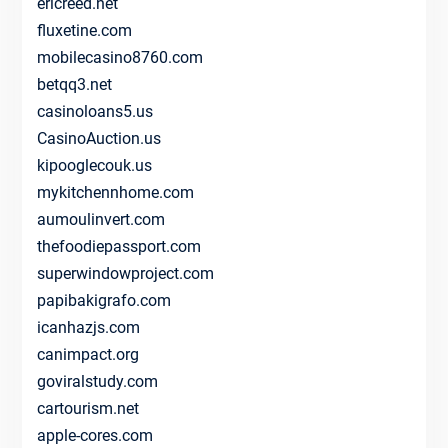
ericreed.net
fluxetine.com
mobilecasino8760.com
betqq3.net
casinoloans5.us
CasinoAuction.us
kipooglecouk.us
mykitchennhome.com
aumoulinvert.com
thefoodiepassport.com
superwindowproject.com
papibakigrafo.com
icanhazjs.com
canimpact.org
goviralstudy.com
cartourism.net
apple-cores.com