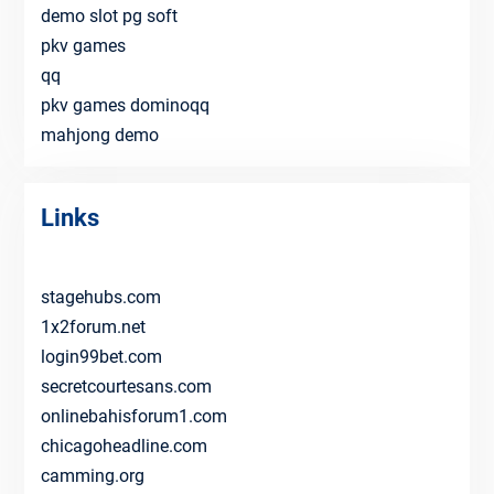
demo slot pg soft
pkv games
qq
pkv games dominoqq
mahjong demo
Links
stagehubs.com
1x2forum.net
login99bet.com
secretcourtesans.com
onlinebahisforum1.com
chicagoheadline.com
camming.org