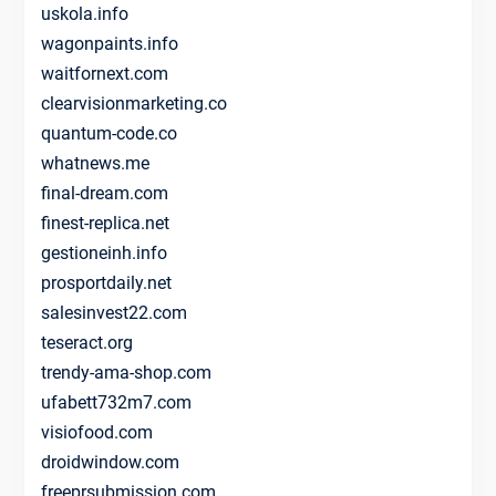
uskola.info
wagonpaints.info
waitfornext.com
clearvisionmarketing.co
quantum-code.co
whatnews.me
final-dream.com
finest-replica.net
gestioneinh.info
prosportdaily.net
salesinvest22.com
teseract.org
trendy-ama-shop.com
ufabett732m7.com
visiofood.com
droidwindow.com
freeprsubmission.com