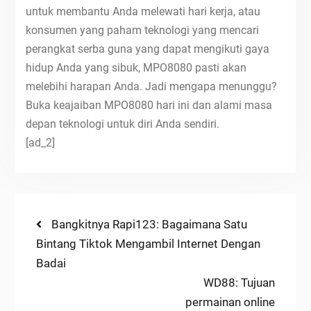
untuk membantu Anda melewati hari kerja, atau
konsumen yang paham teknologi yang mencari
perangkat serba guna yang dapat mengikuti gaya
hidup Anda yang sibuk, MPO8080 pasti akan
melebihi harapan Anda. Jadi mengapa menunggu?
Buka keajaiban MPO8080 hari ini dan alami masa
depan teknologi untuk diri Anda sendiri.
[ad_2]
Post
Previous
Bangkitnya Rapi123: Bagaimana Satu
post:
Bintang Tiktok Mengambil Internet Dengan
navigation
Badai
Next
WD88: Tujuan
post:
permainan online