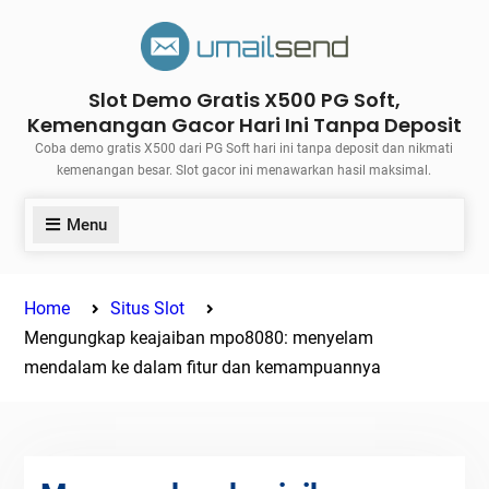
Skip
to
content
Slot Demo Gratis X500 PG Soft,
Kemenangan Gacor Hari Ini Tanpa Deposit
Coba demo gratis X500 dari PG Soft hari ini tanpa deposit dan nikmati
kemenangan besar. Slot gacor ini menawarkan hasil maksimal.
Menu
Home
Situs Slot
Mengungkap keajaiban mpo8080: menyelam
mendalam ke dalam fitur dan kemampuannya