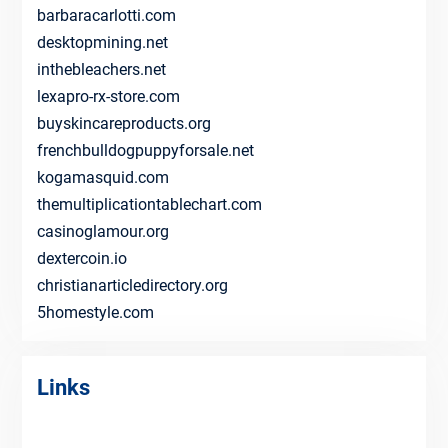
barbaracarlotti.com
desktopmining.net
inthebleachers.net
lexapro-rx-store.com
buyskincareproducts.org
frenchbulldogpuppyforsale.net
kogamasquid.com
themultiplicationtablechart.com
casinoglamour.org
dextercoin.io
christianarticledirectory.org
5homestyle.com
Links