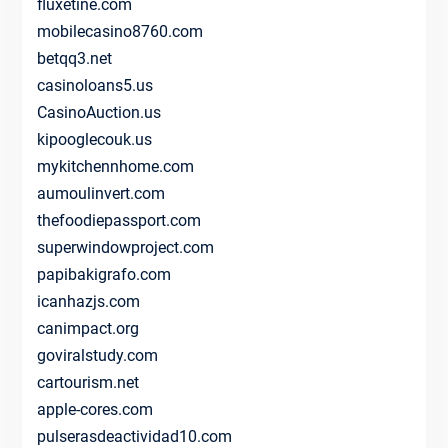
fluxetine.com
mobilecasino8760.com
betqq3.net
casinoloans5.us
CasinoAuction.us
kipooglecouk.us
mykitchennhome.com
aumoulinvert.com
thefoodiepassport.com
superwindowproject.com
papibakigrafo.com
icanhazjs.com
canimpact.org
goviralstudy.com
cartourism.net
apple-cores.com
pulserasdeactividad10.com