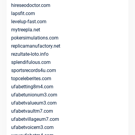
hireseodoctor.com
lapsfit.com
levelup-fast.com
mytreepla.net
pokersimulations.com
replicamanufactory.net
rezultate-loto.info
splendifulous.com
sportsrecords4u.com
topceleberites.com
ufabetting8m4.com
ufabetunionum3.com
ufabetvalueum3.com
ufabetvaultm7.com
ufabetvillageum7.com
ufabetvoicem3.com