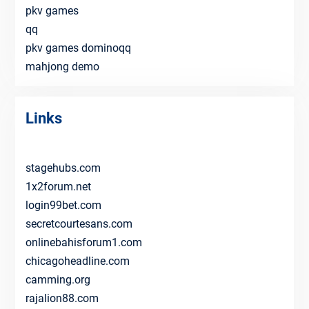
pkv games
qq
pkv games dominoqq
mahjong demo
Links
stagehubs.com
1x2forum.net
login99bet.com
secretcourtesans.com
onlinebahisforum1.com
chicagoheadline.com
camming.org
rajalion88.com