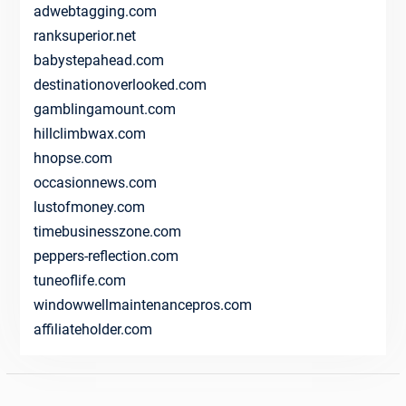
adwebtagging.com
ranksuperior.net
babystepahead.com
destinationoverlooked.com
gamblingamount.com
hillclimbwax.com
hnopse.com
occasionnews.com
lustofmoney.com
timebusinesszone.com
peppers-reflection.com
tuneoflife.com
windowwellmaintenancepros.com
affiliateholder.com