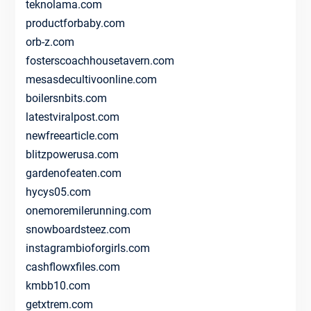
teknolama.com
productforbaby.com
orb-z.com
fosterscoachhousetavern.com
mesasdecultivoonline.com
boilersnbits.com
latestviralpost.com
newfreearticle.com
blitzpowerusa.com
gardenofeaten.com
hycys05.com
onemoremilerunning.com
snowboardsteez.com
instagrambioforgirls.com
cashflowxfiles.com
kmbb10.com
getxtrem.com