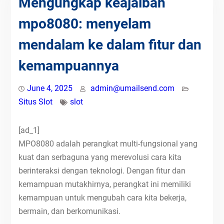
Mengungkap keajaiban
mpo8080: menyelam
mendalam ke dalam fitur dan
kemampuannya
June 4, 2025
admin@umailsend.com
Situs Slot
slot
[ad_1]
MPO8080 adalah perangkat multi-fungsional yang
kuat dan serbaguna yang merevolusi cara kita
berinteraksi dengan teknologi. Dengan fitur dan
kemampuan mutakhirnya, perangkat ini memiliki
kemampuan untuk mengubah cara kita bekerja,
bermain, dan berkomunikasi.