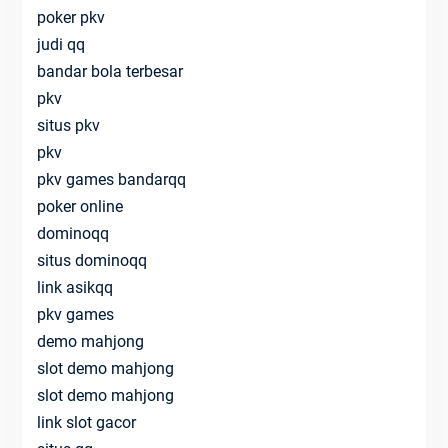
poker pkv
judi qq
bandar bola terbesar
pkv
situs pkv
pkv
pkv games bandarqq
poker online
dominoqq
situs dominoqq
link asikqq
pkv games
demo mahjong
slot demo mahjong
slot demo mahjong
link slot gacor