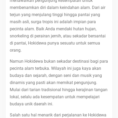
menawarkan pengunjung kesempatan untuk
membenamkan diri dalam keindahan alam. Dari air
terjun yang menjulang tinggi hingga pantai yang
masih asli, surga tropis ini adalah impian para
pecinta alam. Baik Anda mendaki hutan hujan,
snorkeling di perairan jernih, atau sekadar bersantai
di pantai, Hokidewa punya sesuatu untuk semua
orang.
Namun Hokidewa bukan sekadar destinasi bagi para
pecinta alam terbuka. Wilayah ini juga kaya akan
budaya dan sejarah, dengan seni dan musik yang
dinamis yang pasti akan memikat pengunjung.
Mulai dari tarian tradisional hingga kerajinan tangan
lokal, selalu ada kesempatan untuk mempelajari
budaya unik daerah ini.
Salah satu hal menarik dari perjalanan ke Hokidewa