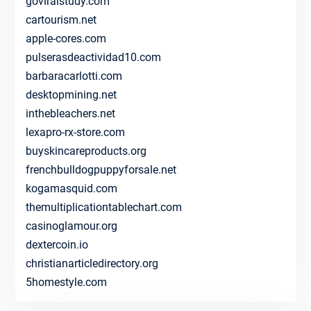
goviralstudy.com
cartourism.net
apple-cores.com
pulserasdeactividad10.com
barbaracarlotti.com
desktopmining.net
inthebleachers.net
lexapro-rx-store.com
buyskincareproducts.org
frenchbulldogpuppyforsale.net
kogamasquid.com
themultiplicationtablechart.com
casinoglamour.org
dextercoin.io
christianarticledirectory.org
5homestyle.com