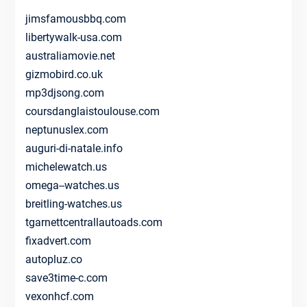
jimsfamousbbq.com
libertywalk-usa.com
australiamovie.net
gizmobird.co.uk
mp3djsong.com
coursdanglaistoulouse.com
neptunuslex.com
auguri-di-natale.info
michelewatch.us
omega--watches.us
breitling-watches.us
tgarnettcentrallautoads.com
fixadvert.com
autopluz.co
save3time-c.com
vexonhcf.com