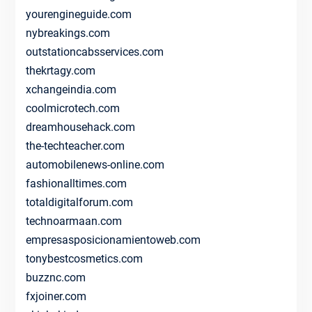
yourengineguide.com
nybreakings.com
outstationcabsservices.com
thekrtagy.com
xchangeindia.com
coolmicrotech.com
dreamhousehack.com
the-techteacher.com
automobilenews-online.com
fashionalltimes.com
totaldigitalforum.com
technoarmaan.com
empresasposicionamientoweb.com
tonybestcosmetics.com
buzznc.com
fxjoiner.com