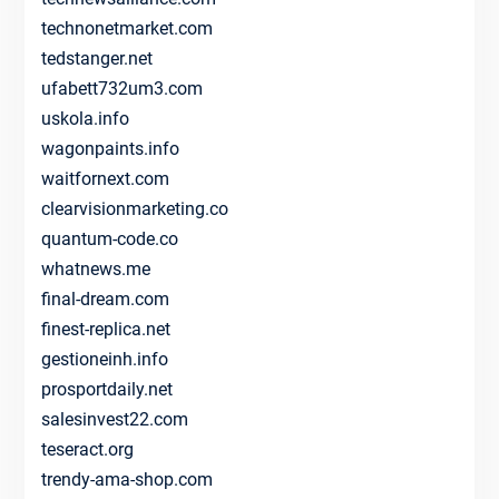
technonetmarket.com
tedstanger.net
ufabett732um3.com
uskola.info
wagonpaints.info
waitfornext.com
clearvisionmarketing.co
quantum-code.co
whatnews.me
final-dream.com
finest-replica.net
gestioneinh.info
prosportdaily.net
salesinvest22.com
teseract.org
trendy-ama-shop.com