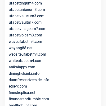
ufabetting8m4.com
ufabetunionum3.com
ufabetvalueum3.com
ufabetvaultm7.com
ufabetvillageum7.com
ufabetvoicem3.com
waveufabetm4.com
wayang88.net
websiteufabetm4.com
whiteufabetm4.com
anikalappy.com
dininghelsinki.info
duanfrescariverside.info
etilerx.com
finestreplica.net
flounderandfumble.com
healthohunt.com