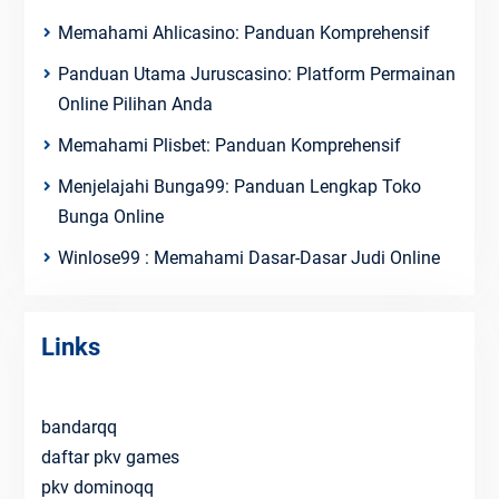
Memahami Ahlicasino: Panduan Komprehensif
Panduan Utama Juruscasino: Platform Permainan
Online Pilihan Anda
Memahami Plisbet: Panduan Komprehensif
Menjelajahi Bunga99: Panduan Lengkap Toko
Bunga Online
Winlose99 : Memahami Dasar-Dasar Judi Online
Links
bandarqq
daftar pkv games
pkv dominoqq