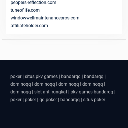
peppers-reflection.com
tuneoflife.com
windowwellmaintenancepros.com
affiliateholder.com
poker
|
situs pkv games
|
bandarqq
|
bandarqq
|
dominoqq
|
dominoqq
|
dominoqq
|
dominoqq
|
dominoqq
|
slot anti rungkat
|
pkv games bandarqq
|
poker
|
poker
|
qq poker
|
bandarqq
|
situs poker