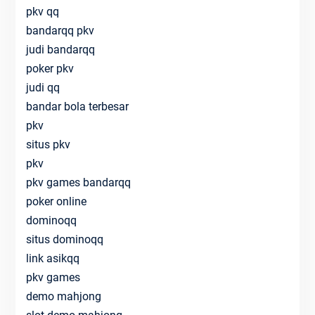
pkv qq
bandarqq pkv
judi bandarqq
poker pkv
judi qq
bandar bola terbesar
pkv
situs pkv
pkv
pkv games bandarqq
poker online
dominoqq
situs dominoqq
link asikqq
pkv games
demo mahjong