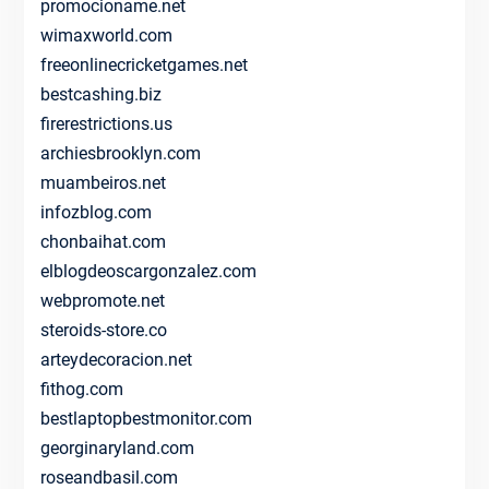
promocioname.net
wimaxworld.com
freeonlinecricketgames.net
bestcashing.biz
firerestrictions.us
archiesbrooklyn.com
muambeiros.net
infozblog.com
chonbaihat.com
elblogdeoscargonzalez.com
webpromote.net
steroids-store.co
arteydecoracion.net
fithog.com
bestlaptopbestmonitor.com
georginaryland.com
roseandbasil.com