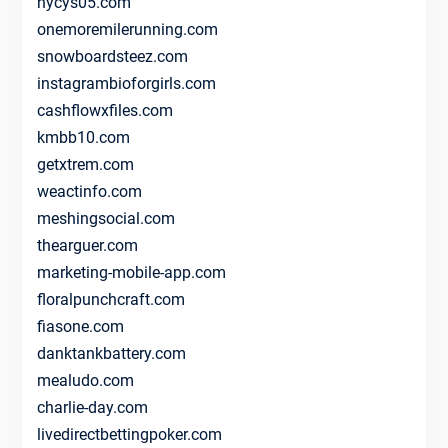
hycys05.com
onemoremilerunning.com
snowboardsteez.com
instagrambioforgirls.com
cashflowxfiles.com
kmbb10.com
getxtrem.com
weactinfo.com
meshingsocial.com
thearguer.com
marketing-mobile-app.com
floralpunchcraft.com
fiasone.com
danktankbattery.com
mealudo.com
charlie-day.com
livedirectbettingpoker.com