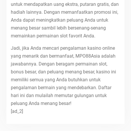
untuk mendapatkan uang ekstra, putaran gratis, dan
hadiah lainnya. Dengan memanfaatkan promosi ini,
Anda dapat meningkatkan peluang Anda untuk
menang besar sambil lebih bersenang-senang
memainkan permainan slot favorit Anda.
Jadi, jika Anda mencari pengalaman kasino online
yang menarik dan bermanfaat, MPO88Asia adalah
jawabannya. Dengan beragam permainan slot,
bonus besar, dan peluang menang besar, kasino ini
memiliki semua yang Anda butuhkan untuk
pengalaman bermain yang mendebarkan. Daftar
hari ini dan mulailah memutar gulungan untuk
peluang Anda menang besar!
[ad_2]