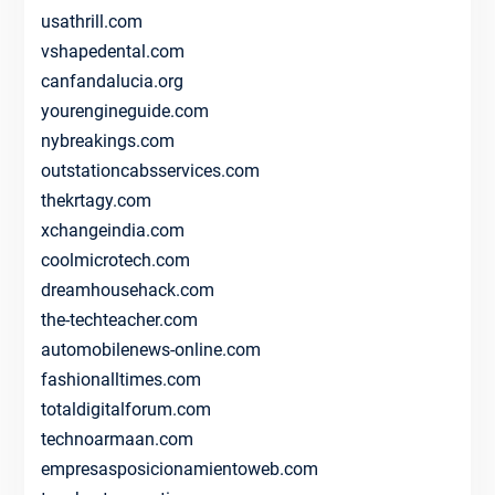
usathrill.com
vshapedental.com
canfandalucia.org
yourengineguide.com
nybreakings.com
outstationcabsservices.com
thekrtagy.com
xchangeindia.com
coolmicrotech.com
dreamhousehack.com
the-techteacher.com
automobilenews-online.com
fashionalltimes.com
totaldigitalforum.com
technoarmaan.com
empresasposicionamientoweb.com