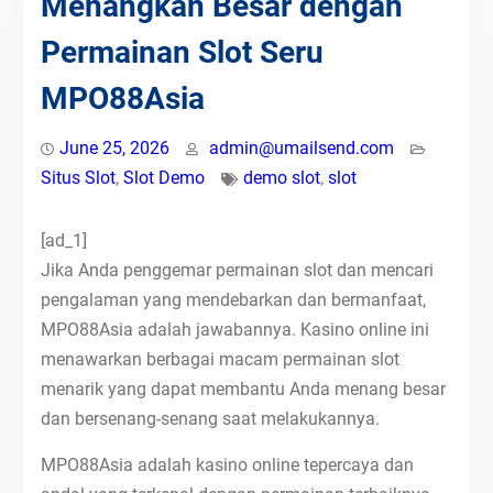
Menangkan Besar dengan
Permainan Slot Seru
MPO88Asia
June 25, 2026
admin@umailsend.com
Situs Slot
,
Slot Demo
demo slot
,
slot
[ad_1]
Jika Anda penggemar permainan slot dan mencari
pengalaman yang mendebarkan dan bermanfaat,
MPO88Asia adalah jawabannya. Kasino online ini
menawarkan berbagai macam permainan slot
menarik yang dapat membantu Anda menang besar
dan bersenang-senang saat melakukannya.
MPO88Asia adalah kasino online tepercaya dan