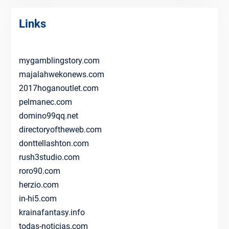
Links
mygamblingstory.com
majalahwekonews.com
2017hoganoutlet.com
pelmanec.com
domino99qq.net
directoryoftheweb.com
donttellashton.com
rush3studio.com
roro90.com
herzio.com
in-hi5.com
krainafantasy.info
todas-noticias.com