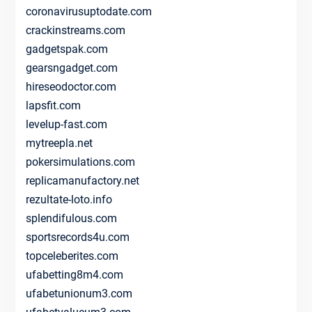
coronavirusuptodate.com
crackinstreams.com
gadgetspak.com
gearsngadget.com
hireseodoctor.com
lapsfit.com
levelup-fast.com
mytreepla.net
pokersimulations.com
replicamanufactory.net
rezultate-loto.info
splendifulous.com
sportsrecords4u.com
topceleberites.com
ufabetting8m4.com
ufabetunionum3.com