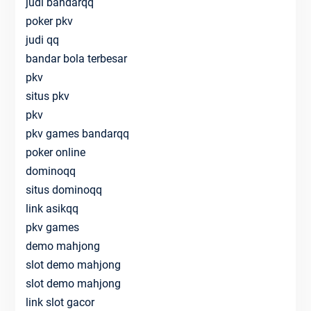
judi bandarqq
poker pkv
judi qq
bandar bola terbesar
pkv
situs pkv
pkv
pkv games bandarqq
poker online
dominoqq
situs dominoqq
link asikqq
pkv games
demo mahjong
slot demo mahjong
slot demo mahjong
link slot gacor