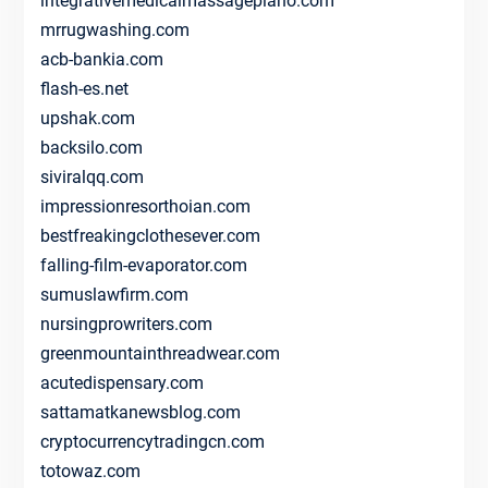
integrativemedicalmassageplano.com
mrrugwashing.com
acb-bankia.com
flash-es.net
upshak.com
backsilo.com
siviralqq.com
impressionresorthoian.com
bestfreakingclothesever.com
falling-film-evaporator.com
sumuslawfirm.com
nursingprowriters.com
greenmountainthreadwear.com
acutedispensary.com
sattamatkanewsblog.com
cryptocurrencytradingcn.com
totowaz.com