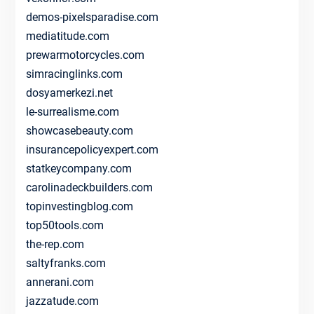
demos-pixelsparadise.com
mediatitude.com
prewarmotorcycles.com
simracinglinks.com
dosyamerkezi.net
le-surrealisme.com
showcasebeauty.com
insurancepolicyexpert.com
statkeycompany.com
carolinadeckbuilders.com
topinvestingblog.com
top50tools.com
the-rep.com
saltyfranks.com
annerani.com
jazzatude.com