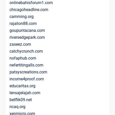
onlinebahisforum1.com
chicagoheadline.com
camming.org
rajalion88.com
goupuntacana.com
riversedgepark.com
zaseez.com
catchycrunch.com
nofaphub.com
nefertitingalls.com
patsyscreations.com
income4proof.com
educaritas.org
lensajelajah.com
betflik09.net
ncaq.org
xenmicro.com