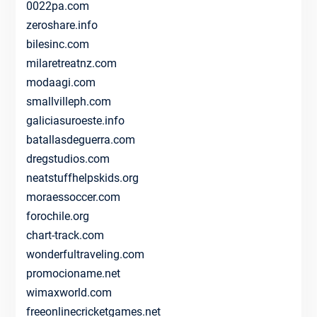
0022pa.com
zeroshare.info
bilesinc.com
milaretreatnz.com
modaagi.com
smallvilleph.com
galiciasuroeste.info
batallasdeguerra.com
dregstudios.com
neatstuffhelpskids.org
moraessoccer.com
forochile.org
chart-track.com
wonderfultraveling.com
promocioname.net
wimaxworld.com
freeonlinecricketgames.net