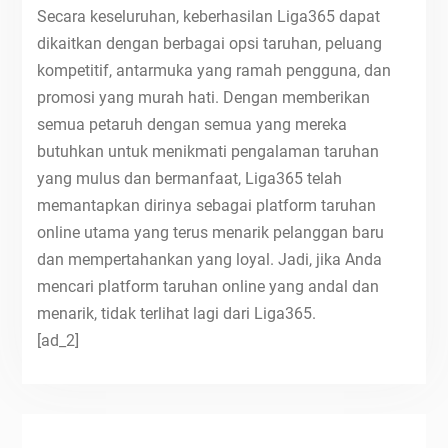
Secara keseluruhan, keberhasilan Liga365 dapat
dikaitkan dengan berbagai opsi taruhan, peluang
kompetitif, antarmuka yang ramah pengguna, dan
promosi yang murah hati. Dengan memberikan
semua petaruh dengan semua yang mereka
butuhkan untuk menikmati pengalaman taruhan
yang mulus dan bermanfaat, Liga365 telah
memantapkan dirinya sebagai platform taruhan
online utama yang terus menarik pelanggan baru
dan mempertahankan yang loyal. Jadi, jika Anda
mencari platform taruhan online yang andal dan
menarik, tidak terlihat lagi dari Liga365.
[ad_2]