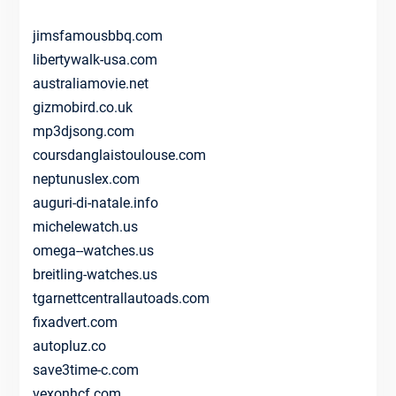
jimsfamousbbq.com
libertywalk-usa.com
australiamovie.net
gizmobird.co.uk
mp3djsong.com
coursdanglaistoulouse.com
neptunuslex.com
auguri-di-natale.info
michelewatch.us
omega--watches.us
breitling-watches.us
tgarnettcentrallautoads.com
fixadvert.com
autopluz.co
save3time-c.com
vexonhcf.com