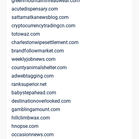
greenmountainthreadwear.com
acutedispensary.com
sattamatkanewsblog.com
cryptocurrencytradingcn.com
totowaz.com
charlestonwipesettlement.com
brandfollowmarket.com
weeklyjobnews.com
countyanimalshelter.com
adwebtagging.com
ranksuperior.net
babystepahead.com
destinationoverlooked.com
gamblingamount.com
hillclimbwax.com
hnopse.com
occasionnews.com