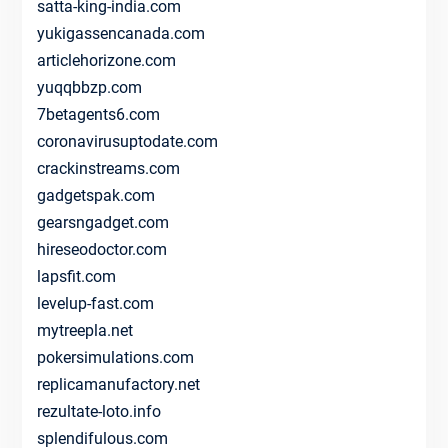
satta-king-india.com
yukigassencanada.com
articlehorizone.com
yuqqbbzp.com
7betagents6.com
coronavirusuptodate.com
crackinstreams.com
gadgetspak.com
gearsngadget.com
hireseodoctor.com
lapsfit.com
levelup-fast.com
mytreepla.net
pokersimulations.com
replicamanufactory.net
rezultate-loto.info
splendifulous.com