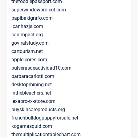
thefoodiepassport.com
superwindowproject.com
papibakigrafo.com
icanhazjs.com
canimpact.org
goviralstudy.com
cartourism.net
apple-cores.com
pulserasdeactividad10.com
barbaracarlotti.com
desktopmining.net
inthebleachers.net
lexapro-rx-store.com
buyskincareproducts.org
frenchbulldogpuppyforsale.net
kogamasquid.com
themultiplicationtablechart.com