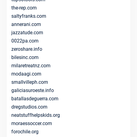
the-rep.com
saltyfranks.com
annerani.com
jazzatude.com
0022pa.com
zeroshare.info
bilesinc.com
milaretreatnz.com
modaagi.com
smallvilleph.com
galiciasuroeste.info
batallasdeguerra.com
dregstudios.com
neatstuffhelpskids.org
moraessoccer.com
forochile.org