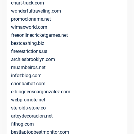
chart-track.com
wonderfultraveling.com
promocioname.net
wimaxworld.com
freeonlinecricketgames.net
bestcashing.biz
firerestrictions.us
archiesbrooklyn.com
muambeiros.net
infozblog.com
chonbaihat.com
elblogdeoscargonzalez.com
webpromote.net
steroids-store.co
arteydecoracion.net
fithog.com
bestlaptopbestmonitor.com