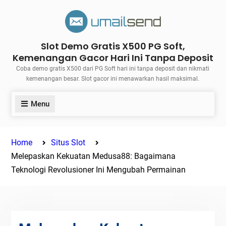
Skip
to
content
Slot Demo Gratis X500 PG Soft,
Kemenangan Gacor Hari Ini Tanpa Deposit
Coba demo gratis X500 dari PG Soft hari ini tanpa deposit dan nikmati
kemenangan besar. Slot gacor ini menawarkan hasil maksimal.
Menu
Home
Situs Slot
Melepaskan Kekuatan Medusa88: Bagaimana
Teknologi Revolusioner Ini Mengubah Permainan