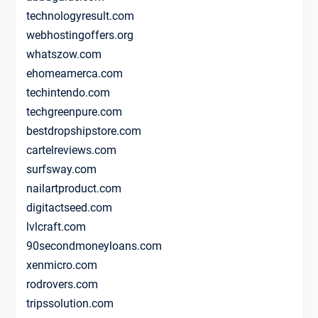
technologyresult.com
webhostingoffers.org
whatszow.com
ehomeamerca.com
techintendo.com
techgreenpure.com
bestdropshipstore.com
cartelreviews.com
surfsway.com
nailartproduct.com
digitactseed.com
lvlcraft.com
90secondmoneyloans.com
xenmicro.com
rodrovers.com
tripssolution.com