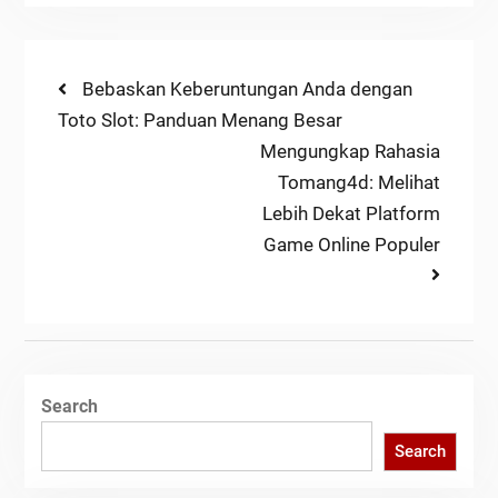
Post
Previous
Bebaskan Keberuntungan Anda dengan
post:
Toto Slot: Panduan Menang Besar
navigation
Next
Mengungkap Rahasia
post:
Tomang4d: Melihat
Lebih Dekat Platform
Game Online Populer
Search
Search