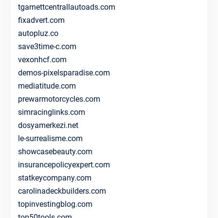
tgarnettcentrallautoads.com
fixadvert.com
autopluz.co
save3time-c.com
vexonhcf.com
demos-pixelsparadise.com
mediatitude.com
prewarmotorcycles.com
simracinglinks.com
dosyamerkezi.net
le-surrealisme.com
showcasebeauty.com
insurancepolicyexpert.com
statkeycompany.com
carolinadeckbuilders.com
topinvestingblog.com
top50tools.com