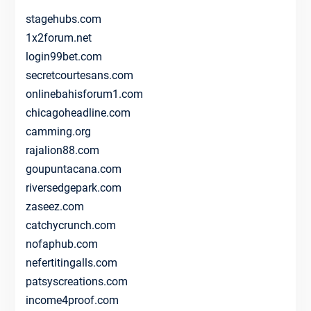
stagehubs.com
1x2forum.net
login99bet.com
secretcourtesans.com
onlinebahisforum1.com
chicagoheadline.com
camming.org
rajalion88.com
goupuntacana.com
riversedgepark.com
zaseez.com
catchycrunch.com
nofaphub.com
nefertitingalls.com
patsyscreations.com
income4proof.com