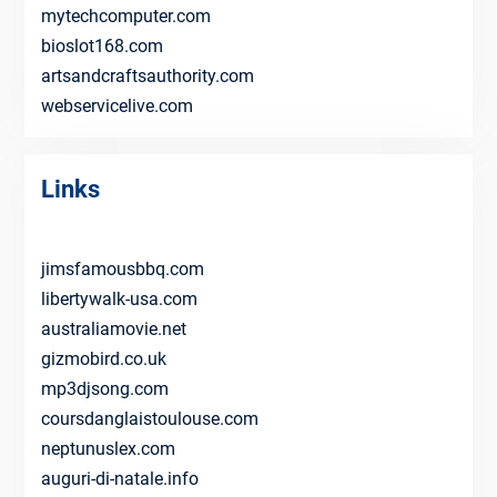
mytechcomputer.com
bioslot168.com
artsandcraftsauthority.com
webservicelive.com
Links
jimsfamousbbq.com
libertywalk-usa.com
australiamovie.net
gizmobird.co.uk
mp3djsong.com
coursdanglaistoulouse.com
neptunuslex.com
auguri-di-natale.info