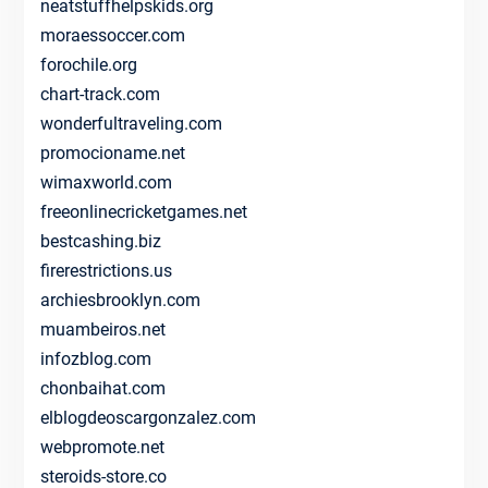
neatstuffhelpskids.org
moraessoccer.com
forochile.org
chart-track.com
wonderfultraveling.com
promocioname.net
wimaxworld.com
freeonlinecricketgames.net
bestcashing.biz
firerestrictions.us
archiesbrooklyn.com
muambeiros.net
infozblog.com
chonbaihat.com
elblogdeoscargonzalez.com
webpromote.net
steroids-store.co