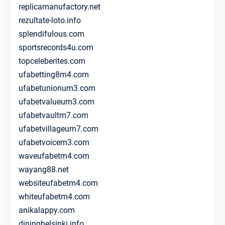
replicamanufactory.net
rezultate-loto.info
splendifulous.com
sportsrecords4u.com
topceleberites.com
ufabetting8m4.com
ufabetunionum3.com
ufabetvalueum3.com
ufabetvaultm7.com
ufabetvillageum7.com
ufabetvoicem3.com
waveufabetm4.com
wayang88.net
websiteufabetm4.com
whiteufabetm4.com
anikalappy.com
dininghelsinki.info