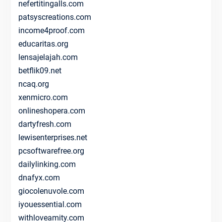
nefertitingalls.com
patsyscreations.com
income4proof.com
educaritas.org
lensajelajah.com
betflik09.net
ncaq.org
xenmicro.com
onlineshopera.com
dartyfresh.com
lewisenterprises.net
pcsoftwarefree.org
dailylinking.com
dnafyx.com
giocolenuvole.com
iyouessential.com
withloveamity.com