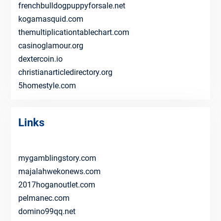
frenchbulldogpuppyforsale.net
kogamasquid.com
themultiplicationtablechart.com
casinoglamour.org
dextercoin.io
christianarticledirectory.org
5homestyle.com
Links
mygamblingstory.com
majalahwekonews.com
2017hoganoutlet.com
pelmanec.com
domino99qq.net