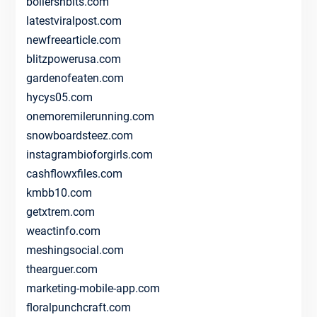
boilersnbits.com
latestviralpost.com
newfreearticle.com
blitzpowerusa.com
gardenofeaten.com
hycys05.com
onemoremilerunning.com
snowboardsteez.com
instagrambioforgirls.com
cashflowxfiles.com
kmbb10.com
getxtrem.com
weactinfo.com
meshingsocial.com
thearguer.com
marketing-mobile-app.com
floralpunchcraft.com