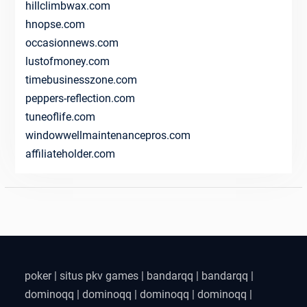
hillclimbwax.com
hnopse.com
occasionnews.com
lustofmoney.com
timebusinesszone.com
peppers-reflection.com
tuneoflife.com
windowwellmaintenancepros.com
affiliateholder.com
poker
|
situs pkv games
|
bandarqq
|
bandarqq
|
dominoqq
|
dominoqq
|
dominoqq
|
dominoqq
|