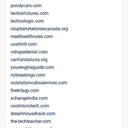
pondycars.com
techonfutures.com
techoologic.com
raspberryketonescanada.org
medihealthrules.com
usathrill.com
vshapedental.com
canfandalucia.org
yourengineguide.com
nybreakings.com
outstationcabsservices.com
thekrtagy.com
xchangeindia.com
coolmicrotech.com
dreamhousehack.com
the-techteacher.com