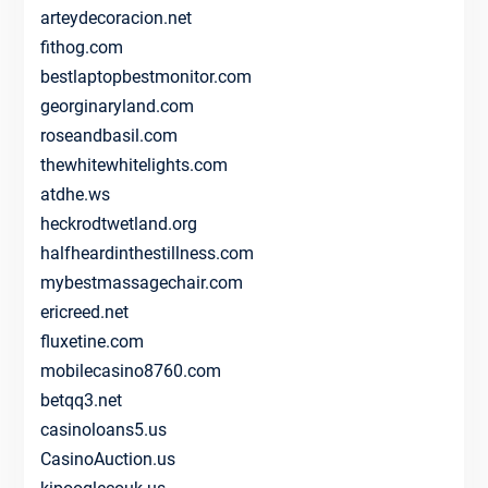
arteydecoracion.net
fithog.com
bestlaptopbestmonitor.com
georginaryland.com
roseandbasil.com
thewhitewhitelights.com
atdhe.ws
heckrodtwetland.org
halfheardinthestillness.com
mybestmassagechair.com
ericreed.net
fluxetine.com
mobilecasino8760.com
betqq3.net
casinoloans5.us
CasinoAuction.us