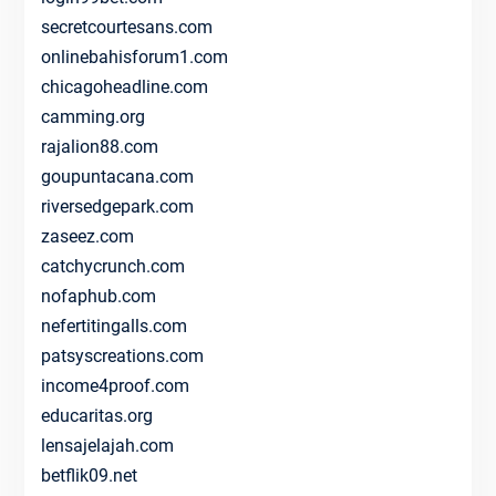
secretcourtesans.com
onlinebahisforum1.com
chicagoheadline.com
camming.org
rajalion88.com
goupuntacana.com
riversedgepark.com
zaseez.com
catchycrunch.com
nofaphub.com
nefertitingalls.com
patsyscreations.com
income4proof.com
educaritas.org
lensajelajah.com
betflik09.net