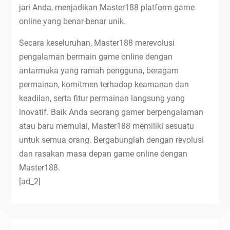
jari Anda, menjadikan Master188 platform game
online yang benar-benar unik.
Secara keseluruhan, Master188 merevolusi
pengalaman bermain game online dengan
antarmuka yang ramah pengguna, beragam
permainan, komitmen terhadap keamanan dan
keadilan, serta fitur permainan langsung yang
inovatif. Baik Anda seorang gamer berpengalaman
atau baru memulai, Master188 memiliki sesuatu
untuk semua orang. Bergabunglah dengan revolusi
dan rasakan masa depan game online dengan
Master188.
[ad_2]