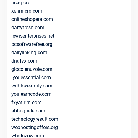
ncaq.org
xenmicro.com
onlineshopera.com
dartyfresh.com
lewisenterprises.net
pcsoftwarefree.org
dailylinking.com
dnafyx.com
giocolenuvole.com
iyouessential.com
withloveamity.com
youlearncode.com
fxyatirim.com
abbuguide.com
technologyresult.com
webhostingoffers.org
whatszow.com