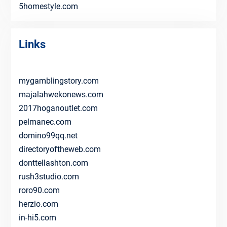
5homestyle.com
Links
mygamblingstory.com
majalahwekonews.com
2017hoganoutlet.com
pelmanec.com
domino99qq.net
directoryoftheweb.com
donttellashton.com
rush3studio.com
roro90.com
herzio.com
in-hi5.com