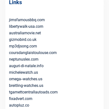
Links
jimsfamousbbq.com
libertywalk-usa.com
australiamovie.net
gizmobird.co.uk
mp3djsong.com
coursdanglaistoulouse.com
neptunuslex.com
auguri-di-natale.info
michelewatch.us
omega--watches.us
breitling-watches.us
tgarnettcentrallautoads.com
fixadvert.com
autopluz.co