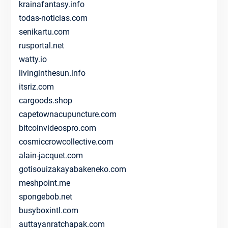
krainafantasy.info
todas-noticias.com
senikartu.com
rusportal.net
watty.io
livinginthesun.info
itsriz.com
cargoods.shop
capetownacupuncture.com
bitcoinvideospro.com
cosmiccrowcollective.com
alain-jacquet.com
gotisouizakayabakeneko.com
meshpoint.me
spongebob.net
busyboxintl.com
auttayanratchapak.com