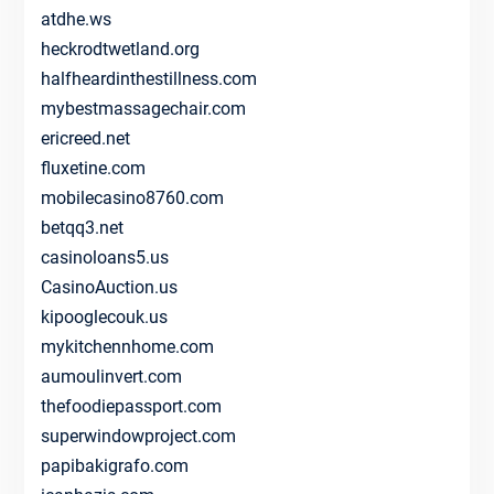
atdhe.ws
heckrodtwetland.org
halfheardinthestillness.com
mybestmassagechair.com
ericreed.net
fluxetine.com
mobilecasino8760.com
betqq3.net
casinoloans5.us
CasinoAuction.us
kipooglecouk.us
mykitchennhome.com
aumoulinvert.com
thefoodiepassport.com
superwindowproject.com
papibakigrafo.com