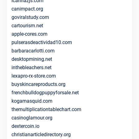
icanhazjs.com
canimpact.org
goviralstudy.com
cartourism.net
apple-cores.com
pulserasdeactividad10.com
barbaracarlotti.com
desktopmining.net
inthebleachers.net
lexapro-rx-store.com
buyskincareproducts.org
frenchbulldogpuppyforsale.net
kogamasquid.com
themultiplicationtablechart.com
casinoglamour.org
dextercoin.io
christianarticledirectory.org