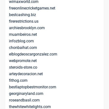
wimaxworld.com
freeonlinecricketgames.net
bestcashing.biz
firerestrictions.us
archiesbrooklyn.com
muambeiros.net
infozblog.com
chonbaihat.com
elblogdeoscargonzalez.com
webpromote.net
steroids-store.co
arteydecoracion.net
fithog.com
bestlaptopbestmonitor.com
georginaryland.com
roseandbasil.com
thewhitewhitelights.com