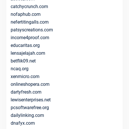
catchycrunch.com
nofaphub.com
nefertitingalls.com
patsyscreations.com
income4proof.com
educaritas.org
lensajelajah.com
betflik09.net
ncaq.org
xenmicro.com
onlineshopera.com
dartyfresh.com
lewisenterprises.net
pcsoftwarefree.org
dailylinking.com
dnafyx.com