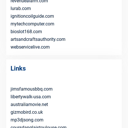
revenuealarm.com
lurab.com
ignitioncoilguide.com
mytechcomputer.com
bioslot168.com
artsandcraftsauthority.com
webservicelive.com
Links
jimsfamousbbq.com
libertywalk-usa.com
australiamovie.net
gizmobird.co.uk
mp3djsong.com
coursdanglaistoulouse.com