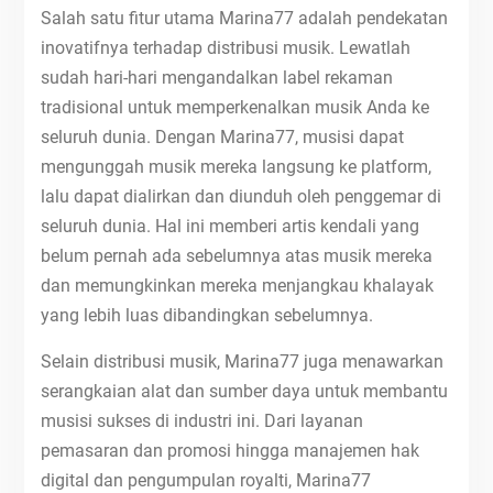
Salah satu fitur utama Marina77 adalah pendekatan
inovatifnya terhadap distribusi musik. Lewatlah
sudah hari-hari mengandalkan label rekaman
tradisional untuk memperkenalkan musik Anda ke
seluruh dunia. Dengan Marina77, musisi dapat
mengunggah musik mereka langsung ke platform,
lalu dapat dialirkan dan diunduh oleh penggemar di
seluruh dunia. Hal ini memberi artis kendali yang
belum pernah ada sebelumnya atas musik mereka
dan memungkinkan mereka menjangkau khalayak
yang lebih luas dibandingkan sebelumnya.
Selain distribusi musik, Marina77 juga menawarkan
serangkaian alat dan sumber daya untuk membantu
musisi sukses di industri ini. Dari layanan
pemasaran dan promosi hingga manajemen hak
digital dan pengumpulan royalti, Marina77