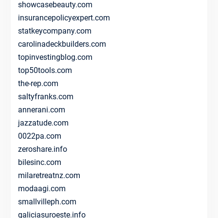
showcasebeauty.com
insurancepolicyexpert.com
statkeycompany.com
carolinadeckbuilders.com
topinvestingblog.com
top50tools.com
the-rep.com
saltyfranks.com
annerani.com
jazzatude.com
0022pa.com
zeroshare.info
bilesinc.com
milaretreatnz.com
modaagi.com
smallvilleph.com
galiciasuroeste.info