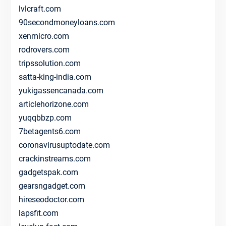
lvlcraft.com
90secondmoneyloans.com
xenmicro.com
rodrovers.com
tripssolution.com
satta-king-india.com
yukigassencanada.com
articlehorizone.com
yuqqbbzp.com
7betagents6.com
coronavirusuptodate.com
crackinstreams.com
gadgetspak.com
gearsngadget.com
hireseodoctor.com
lapsfit.com