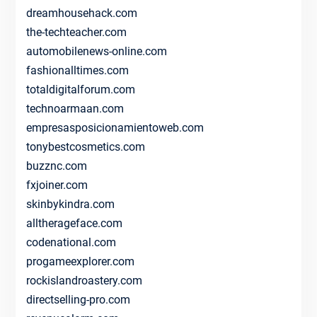
dreamhousehack.com
the-techteacher.com
automobilenews-online.com
fashionalltimes.com
totaldigitalforum.com
technoarmaan.com
empresasposicionamientoweb.com
tonybestcosmetics.com
buzznc.com
fxjoiner.com
skinbykindra.com
alltherageface.com
codenational.com
progameexplorer.com
rockislandroastery.com
directselling-pro.com