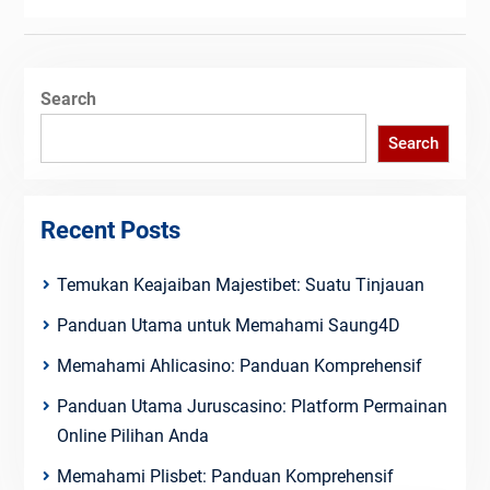
Search
Search
Recent Posts
Temukan Keajaiban Majestibet: Suatu Tinjauan
Panduan Utama untuk Memahami Saung4D
Memahami Ahlicasino: Panduan Komprehensif
Panduan Utama Juruscasino: Platform Permainan
Online Pilihan Anda
Memahami Plisbet: Panduan Komprehensif