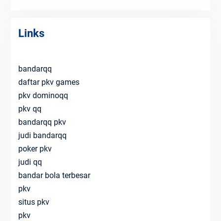
Links
bandarqq
daftar pkv games
pkv dominoqq
pkv qq
bandarqq pkv
judi bandarqq
poker pkv
judi qq
bandar bola terbesar
pkv
situs pkv
pkv