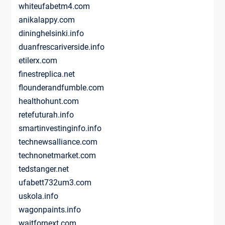
whiteufabetm4.com
anikalappy.com
dininghelsinki.info
duanfrescariverside.info
etilerx.com
finestreplica.net
flounderandfumble.com
healthohunt.com
retefuturah.info
smartinvestinginfo.info
technewsalliance.com
technonetmarket.com
tedstanger.net
ufabett732um3.com
uskola.info
wagonpaints.info
waitfornext.com