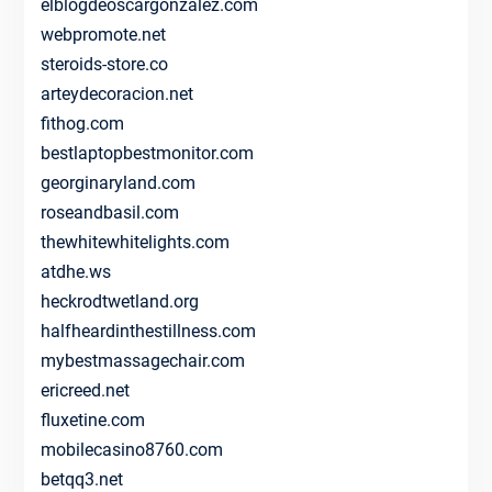
elblogdeoscargonzalez.com
webpromote.net
steroids-store.co
arteydecoracion.net
fithog.com
bestlaptopbestmonitor.com
georginaryland.com
roseandbasil.com
thewhitewhitelights.com
atdhe.ws
heckrodtwetland.org
halfheardinthestillness.com
mybestmassagechair.com
ericreed.net
fluxetine.com
mobilecasino8760.com
betqq3.net