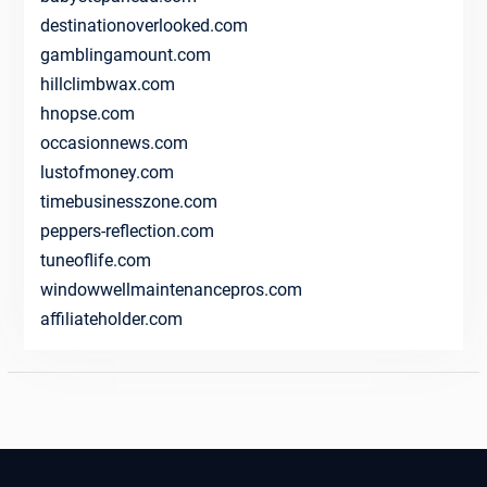
destinationoverlooked.com
gamblingamount.com
hillclimbwax.com
hnopse.com
occasionnews.com
lustofmoney.com
timebusinesszone.com
peppers-reflection.com
tuneoflife.com
windowwellmaintenancepros.com
affiliateholder.com