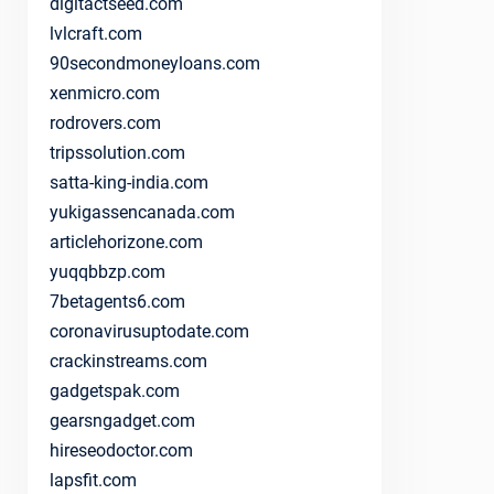
digitactseed.com
lvlcraft.com
90secondmoneyloans.com
xenmicro.com
rodrovers.com
tripssolution.com
satta-king-india.com
yukigassencanada.com
articlehorizone.com
yuqqbbzp.com
7betagents6.com
coronavirusuptodate.com
crackinstreams.com
gadgetspak.com
gearsngadget.com
hireseodoctor.com
lapsfit.com