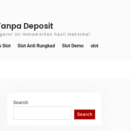
 Tanpa Deposit
 gacor ini menawarkan hasil maksimal.
s Slot
Slot Anti Rungkad
Slot Demo
slot
Search
Search