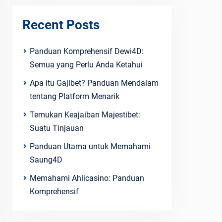
Recent Posts
Panduan Komprehensif Dewi4D:
Semua yang Perlu Anda Ketahui
Apa itu Gajibet? Panduan Mendalam
tentang Platform Menarik
Temukan Keajaiban Majestibet:
Suatu Tinjauan
Panduan Utama untuk Memahami
Saung4D
Memahami Ahlicasino: Panduan
Komprehensif