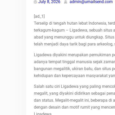
July 8, 2026
admin@umailsend.com
[ad_1]
Terselip di tengah hutan lebat Indonesia, 
terkagum-kagum – Ligadewa, sebuah situs a
abad yang menunggu untuk diungkap. Situs k
telah menjadi daya tarik bagi para arkeolog,
Ligadewa diyakini merupakan pemukiman pe
adanya tempat tinggal manusia sejak zaman
bangunan megalitik, ukiran batu, dan situ
kehidupan dan kepercayaan masyarakat yang 
Salah satu ciri Ligadewa yang paling menco
megalit, yang diyakini didirikan sebagai p
dan status. Megalit-megalit ini, beberapa di a
dengan desain dan motif rumit yang mencer
Ligadewa.