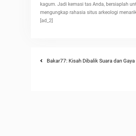
kagum. Jadi kemasi tas Anda, bersiaplah unt
mengungkap rahasia situs arkeologi menarik 
[ad_2]
Post
Previous
Bakar77: Kisah Dibalik Suara dan Gaya
post:
navigation