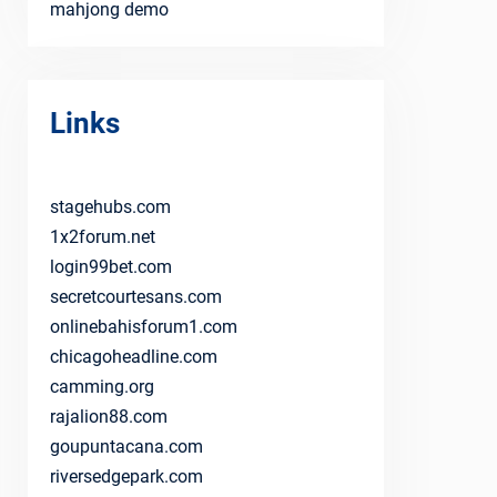
mahjong demo
Links
stagehubs.com
1x2forum.net
login99bet.com
secretcourtesans.com
onlinebahisforum1.com
chicagoheadline.com
camming.org
rajalion88.com
goupuntacana.com
riversedgepark.com