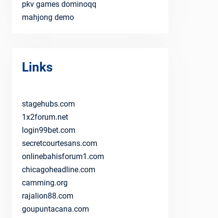
pkv games dominoqq
mahjong demo
Links
stagehubs.com
1x2forum.net
login99bet.com
secretcourtesans.com
onlinebahisforum1.com
chicagoheadline.com
camming.org
rajalion88.com
goupuntacana.com