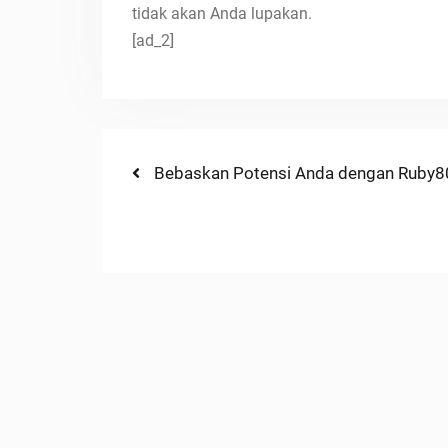
tidak akan Anda lupakan.
[ad_2]
Post
Previous
Bebaskan Potensi Anda dengan Ruby80
post:
navigation