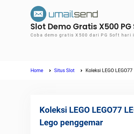
Skip
to
content
Slot Demo Gratis X500 PG
Coba demo gratis X500 dari PG Soft hari 
Home
Situs Slot
Koleksi LEGO LEGO77 
Koleksi LEGO LEGO77 LEG
Lego penggemar