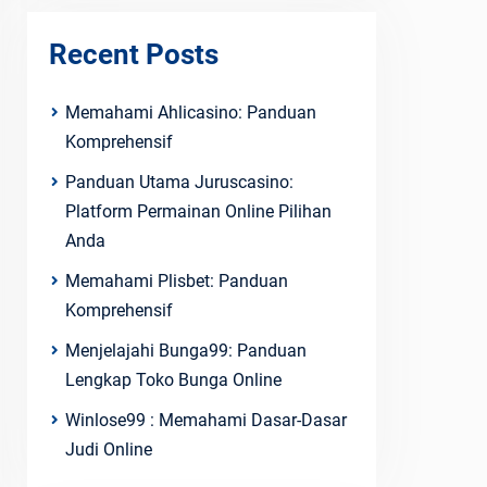
Recent Posts
Memahami Ahlicasino: Panduan
Komprehensif
Panduan Utama Juruscasino:
Platform Permainan Online Pilihan
Anda
Memahami Plisbet: Panduan
Komprehensif
Menjelajahi Bunga99: Panduan
Lengkap Toko Bunga Online
Winlose99 : Memahami Dasar-Dasar
Judi Online