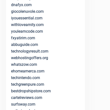
dnafyx.com
giocolenuvole.com
iyouessential.com
withloveamity.com
youlearncode.com
fxyatirim.com
abbuguide.com
technologyresult.com
webhostingoffers.org
whatszow.com
ehomeamerca.com
techintendo.com
techgreenpure.com
bestdropshipstore.com
cartelreviews.com
surfsway.com