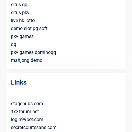
situs qq
situs pkv
live hk lotto
demo slot pg soft
pkv games
qq
pkv games dominoqq
mahjong demo
Links
stagehubs.com
1x2forum.net
login99bet.com
secretcourtesans.com