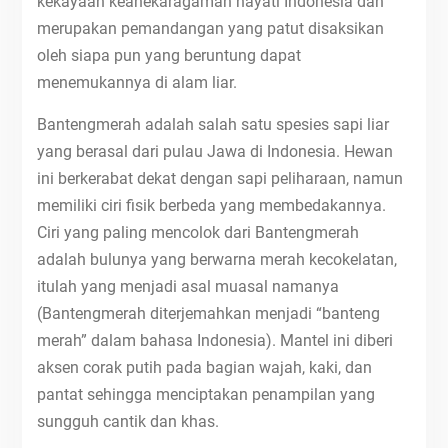
kekayaan keanekaragaman hayati Indonesia dan
merupakan pemandangan yang patut disaksikan
oleh siapa pun yang beruntung dapat
menemukannya di alam liar.
Bantengmerah adalah salah satu spesies sapi liar
yang berasal dari pulau Jawa di Indonesia. Hewan
ini berkerabat dekat dengan sapi peliharaan, namun
memiliki ciri fisik berbeda yang membedakannya.
Ciri yang paling mencolok dari Bantengmerah
adalah bulunya yang berwarna merah kecokelatan,
itulah yang menjadi asal muasal namanya
(Bantengmerah diterjemahkan menjadi “banteng
merah” dalam bahasa Indonesia). Mantel ini diberi
aksen corak putih pada bagian wajah, kaki, dan
pantat sehingga menciptakan penampilan yang
sungguh cantik dan khas.