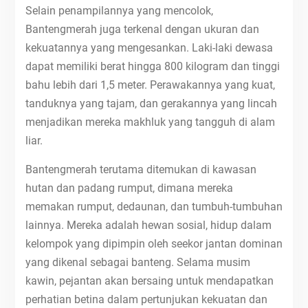
Selain penampilannya yang mencolok,
Bantengmerah juga terkenal dengan ukuran dan
kekuatannya yang mengesankan. Laki-laki dewasa
dapat memiliki berat hingga 800 kilogram dan tinggi
bahu lebih dari 1,5 meter. Perawakannya yang kuat,
tanduknya yang tajam, dan gerakannya yang lincah
menjadikan mereka makhluk yang tangguh di alam
liar.
Bantengmerah terutama ditemukan di kawasan
hutan dan padang rumput, dimana mereka
memakan rumput, dedaunan, dan tumbuh-tumbuhan
lainnya. Mereka adalah hewan sosial, hidup dalam
kelompok yang dipimpin oleh seekor jantan dominan
yang dikenal sebagai banteng. Selama musim
kawin, pejantan akan bersaing untuk mendapatkan
perhatian betina dalam pertunjukan kekuatan dan