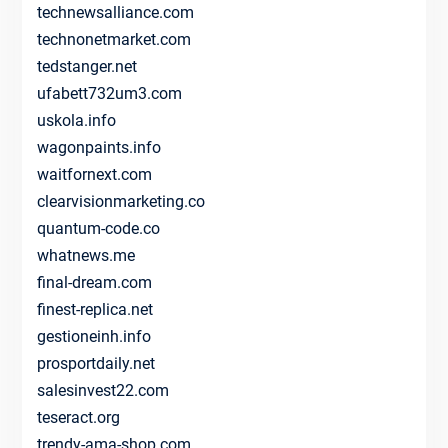
technewsalliance.com
technonetmarket.com
tedstanger.net
ufabett732um3.com
uskola.info
wagonpaints.info
waitfornext.com
clearvisionmarketing.co
quantum-code.co
whatnews.me
final-dream.com
finest-replica.net
gestioneinh.info
prosportdaily.net
salesinvest22.com
teseract.org
trendy-ama-shop.com