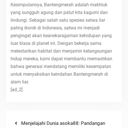
Kesimpulannya, Bantengmerah adalah makhluk
yang sungguh agung dan patut kita kagumi dan
lindungi. Sebagai salah satu spesies satwa liar
paling ikonik di Indonesia, satwa ini menjadi
pengingat akan keanekaragaman kehidupan yang
luar biasa di planet ini. Dengan bekerja sama
melestarikan habitat dan menjamin kelangsungan
hidup mereka, kami dapat membantu memastikan
bahwa generasi mendatang memiliki kesempatan
untuk menyaksikan keindahan Bantengmerah di
alam liar.
[ad_2]
Post
Previous
Menjelajahi Dunia asoka88: Pandangan