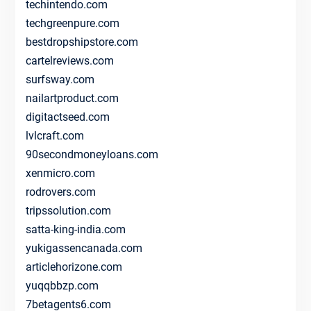
techintendo.com
techgreenpure.com
bestdropshipstore.com
cartelreviews.com
surfsway.com
nailartproduct.com
digitactseed.com
lvlcraft.com
90secondmoneyloans.com
xenmicro.com
rodrovers.com
tripssolution.com
satta-king-india.com
yukigassencanada.com
articlehorizone.com
yuqqbbzp.com
7betagents6.com