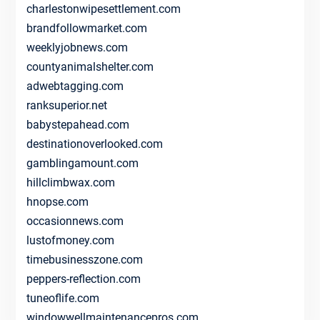
charlestonwipesettlement.com
brandfollowmarket.com
weeklyjobnews.com
countyanimalshelter.com
adwebtagging.com
ranksuperior.net
babystepahead.com
destinationoverlooked.com
gamblingamount.com
hillclimbwax.com
hnopse.com
occasionnews.com
lustofmoney.com
timebusinesszone.com
peppers-reflection.com
tuneoflife.com
windowwellmaintenancepros.com