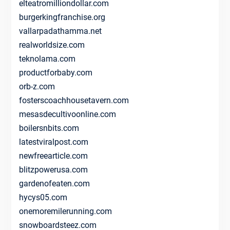
elteatromilliondollar.com
burgerkingfranchise.org
vallarpadathamma.net
realworldsize.com
teknolama.com
productforbaby.com
orb-z.com
fosterscoachhousetavern.com
mesasdecultivoonline.com
boilersnbits.com
latestviralpost.com
newfreearticle.com
blitzpowerusa.com
gardenofeaten.com
hycys05.com
onemoremilerunning.com
snowboardsteez.com