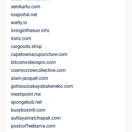
senikartu.com
rusportal.net
watty.io
livinginthesun.info
itsriz.com
cargoods.shop
capetownacupuncture.com
bitcoinvideospro.com
cosmiccrowcollective.com
alain-jacquet.com
gotisouizakayabakeneko.com
meshpoint.me
spongebob.net
busyboxintl.com
auttayanratchapak.com
postcoffeebarva.com