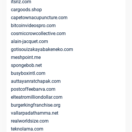
itsriz.com
cargoods.shop
capetownacupuncture.com
bitcoinvideospro.com
cosmiccrowcollective.com
alain-jacquet.com
gotisouizakayabakeneko.com
meshpoint.me
spongebob.net
busyboxintl.com
auttayanratchapak.com
postcoffeebarva.com
elteatromilliondollar.com
burgerkingfranchise.org
vallarpadathamma.net
realworldsize.com
teknolama.com