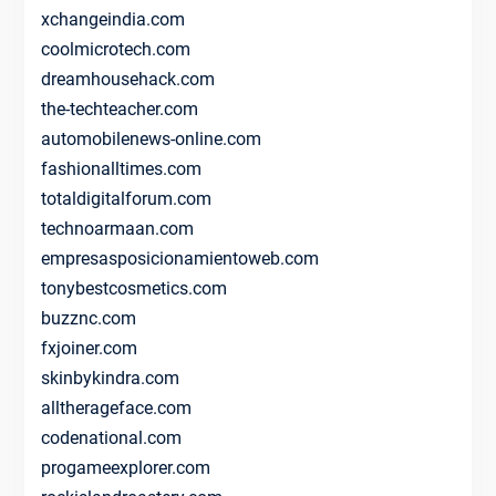
xchangeindia.com
coolmicrotech.com
dreamhousehack.com
the-techteacher.com
automobilenews-online.com
fashionalltimes.com
totaldigitalforum.com
technoarmaan.com
empresasposicionamientoweb.com
tonybestcosmetics.com
buzznc.com
fxjoiner.com
skinbykindra.com
alltherageface.com
codenational.com
progameexplorer.com