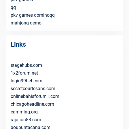
qq
pkv games dominoqq
mahjong demo
Links
stagehubs.com
1x2forum.net
login99bet.com
secretcourtesans.com
onlinebahisforum1.com
chicagoheadline.com
camming.org
rajalion88.com
goupuntacana.com