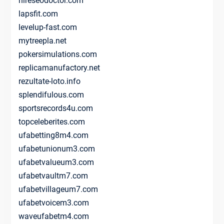
hireseodoctor.com
lapsfit.com
levelup-fast.com
mytreepla.net
pokersimulations.com
replicamanufactory.net
rezultate-loto.info
splendifulous.com
sportsrecords4u.com
topceleberites.com
ufabetting8m4.com
ufabetunionum3.com
ufabetvalueum3.com
ufabetvaultm7.com
ufabetvillageum7.com
ufabetvoicem3.com
waveufabetm4.com