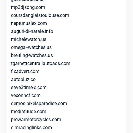
mp3djsong.com
coursdanglaistoulouse.com
neptunuslex.com
auguri-di-natale.info
michelewatch.us
omega--watches.us
breitling-watches.us
tgarnettcentrallautoads.com
fixadvert.com
autopluz.co
save3time-c.com
vexonhcf.com
demos-pixelsparadise.com
mediatitude.com
prewarmotorcycles.com
simracinglinks.com