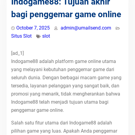
Indogame88: Tujuan akhir
bagi penggemar game online
October 7, 2025
admin@umailsend.com
Situs Slot
slot
[ad_1]
Indogame88 adalah platform game online utama
yang melayani kebutuhan penggemar game dari
seluruh dunia. Dengan berbagai macam game yang
tersedia, layanan pelanggan yang sangat baik, dan
promosi yang menarik, tidak mengherankan bahwa
Indogame88 telah menjadi tujuan utama bagi
penggemar game online.
Salah satu fitur utama dari Indogame88 adalah
pilihan game yang luas. Apakah Anda penggemar