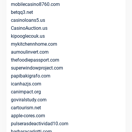
mobilecasino8760.com
betqq3.net
casinoloans5.us
CasinoAuction.us
kipooglecouk.us
mykitchennhome.com
aumoulinvert.com
thefoodiepassport.com
superwindowproject.com
papibakigrafo.com
icanhazjs.com
canimpact.org
goviralstudy.com
cartourism.net
apple-cores.com
pulserasdeactividad10.com
barbaracarlotti.com