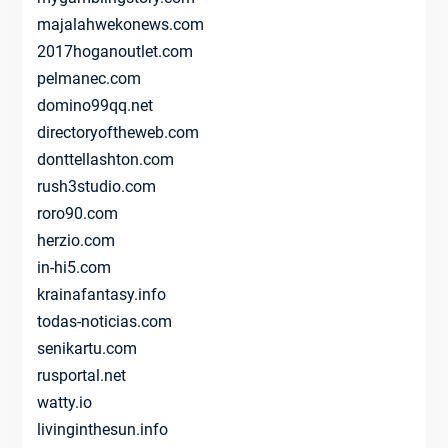
majalahwekonews.com
2017hoganoutlet.com
pelmanec.com
domino99qq.net
directoryoftheweb.com
donttellashton.com
rush3studio.com
roro90.com
herzio.com
in-hi5.com
krainafantasy.info
todas-noticias.com
senikartu.com
rusportal.net
watty.io
livinginthesun.info