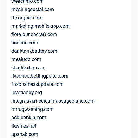
weactinfo.com
meshingsocial.com
thearguer.com
marketing-mobile-app.com
floralpunchcraft.com
fiasone.com
danktankbattery.com
mealudo.com
charlie-day.com
livedirectbettingpoker.com
foxbusinessupdate.com
lovedaddy.org
integrativemedicalmassageplano.com
mrrugwashing.com
acb-bankia.com
flash-es.net
upshak.com