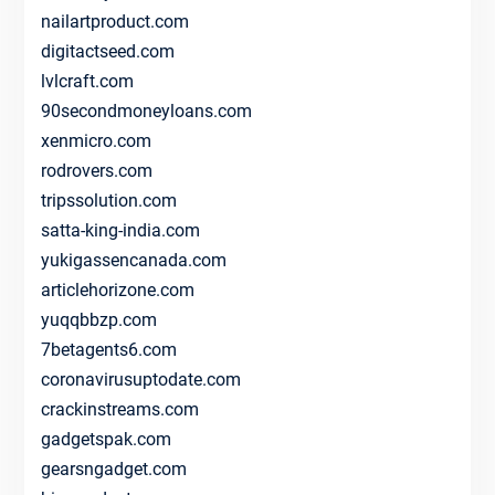
nailartproduct.com
digitactseed.com
lvlcraft.com
90secondmoneyloans.com
xenmicro.com
rodrovers.com
tripssolution.com
satta-king-india.com
yukigassencanada.com
articlehorizone.com
yuqqbbzp.com
7betagents6.com
coronavirusuptodate.com
crackinstreams.com
gadgetspak.com
gearsngadget.com