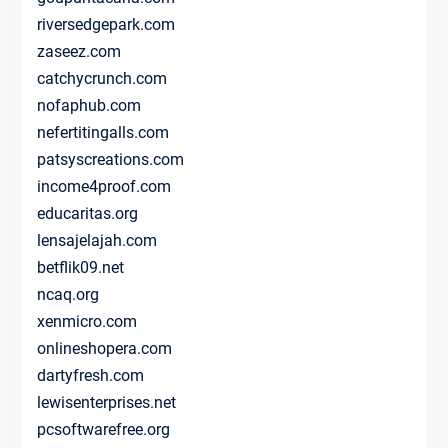
riversedgepark.com
zaseez.com
catchycrunch.com
nofaphub.com
nefertitingalls.com
patsyscreations.com
income4proof.com
educaritas.org
lensajelajah.com
betflik09.net
ncaq.org
xenmicro.com
onlineshopera.com
dartyfresh.com
lewisenterprises.net
pcsoftwarefree.org