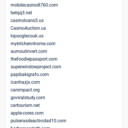
mobilecasino8760.com
betqq3.net
casinoloans5.us
CasinoAuction.us
kipooglecouk.us
mykitchennhome.com
aumoulinvert.com
thefoodiepassport.com
superwindowproject.com
papibakigrafo.com
icanhazjs.com
canimpact.org
goviralstudy.com
cartourism.net
apple-cores.com
pulserasdeactividad10.com