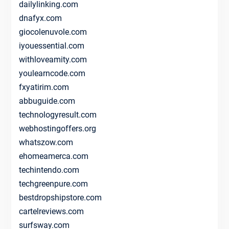
dailylinking.com
dnafyx.com
giocolenuvole.com
iyouessential.com
withloveamity.com
youlearncode.com
fxyatirim.com
abbuguide.com
technologyresult.com
webhostingoffers.org
whatszow.com
ehomeamerca.com
techintendo.com
techgreenpure.com
bestdropshipstore.com
cartelreviews.com
surfsway.com