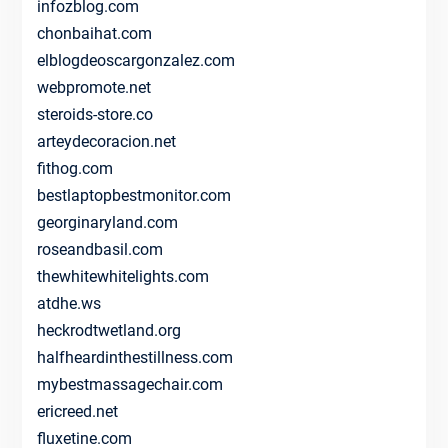
infozblog.com
chonbaihat.com
elblogdeoscargonzalez.com
webpromote.net
steroids-store.co
arteydecoracion.net
fithog.com
bestlaptopbestmonitor.com
georginaryland.com
roseandbasil.com
thewhitewhitelights.com
atdhe.ws
heckrodtwetland.org
halfheardinthestillness.com
mybestmassagechair.com
ericreed.net
fluxetine.com