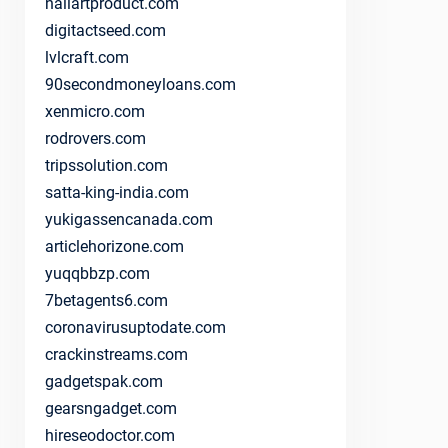
nailartproduct.com
digitactseed.com
lvlcraft.com
90secondmoneyloans.com
xenmicro.com
rodrovers.com
tripssolution.com
satta-king-india.com
yukigassencanada.com
articlehorizone.com
yuqqbbzp.com
7betagents6.com
coronavirusuptodate.com
crackinstreams.com
gadgetspak.com
gearsngadget.com
hireseodoctor.com