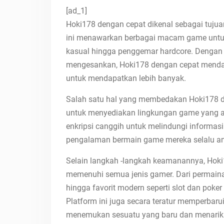
[ad_1]
Hoki178 dengan cepat dikenal sebagai tujua
ini menawarkan berbagai macam game untuk 
kasual hingga penggemar hardcore. Dengan
mengesankan, Hoki178 dengan cepat mendap
untuk mendapatkan lebih banyak.
Salah satu hal yang membedakan Hoki178 d
untuk menyediakan lingkungan game yang a
enkripsi canggih untuk melindungi informa
pengalaman bermain game mereka selalu a
Selain langkah -langkah keamanannya, Ho
memenuhi semua jenis gamer. Dari permainan 
hingga favorit modern seperti slot dan poke
Platform ini juga secara teratur memperbar
menemukan sesuatu yang baru dan menarik 