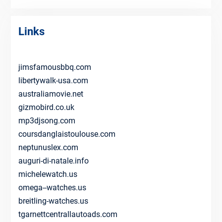
Links
jimsfamousbbq.com
libertywalk-usa.com
australiamovie.net
gizmobird.co.uk
mp3djsong.com
coursdanglaistoulouse.com
neptunuslex.com
auguri-di-natale.info
michelewatch.us
omega--watches.us
breitling-watches.us
tgarnettcentrallautoads.com