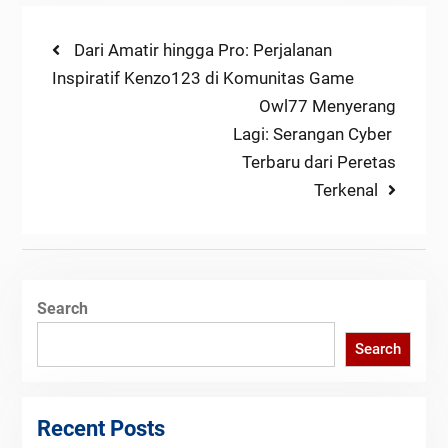
Post
Previous
Dari Amatir hingga Pro: Perjalanan
post:
Inspiratif Kenzo123 di Komunitas Game
navigation
Next
Owl77 Menyerang
post:
Lagi: Serangan Cyber ​​
Terbaru dari Peretas
Terkenal
Search
Search
Recent Posts