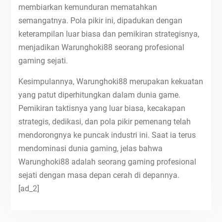
membiarkan kemunduran mematahkan
semangatnya. Pola pikir ini, dipadukan dengan
keterampilan luar biasa dan pemikiran strategisnya,
menjadikan Warunghoki88 seorang profesional
gaming sejati.
Kesimpulannya, Warunghoki88 merupakan kekuatan
yang patut diperhitungkan dalam dunia game.
Pemikiran taktisnya yang luar biasa, kecakapan
strategis, dedikasi, dan pola pikir pemenang telah
mendorongnya ke puncak industri ini. Saat ia terus
mendominasi dunia gaming, jelas bahwa
Warunghoki88 adalah seorang gaming profesional
sejati dengan masa depan cerah di depannya.
[ad_2]