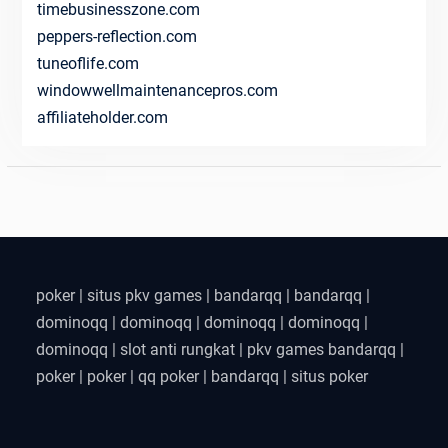
timebusinesszone.com
peppers-reflection.com
tuneoflife.com
windowwellmaintenancepros.com
affiliateholder.com
poker
|
situs pkv games
|
bandarqq
|
bandarqq
|
dominoqq
|
dominoqq
|
dominoqq
|
dominoqq
|
dominoqq
|
slot anti rungkat
|
pkv games bandarqq
|
poker
|
poker
|
qq poker
|
bandarqq
|
situs poker