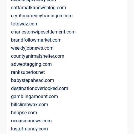
sattamatkanewsblog.com
cryptocurrencytradingcn.com
totowaz.com
charlestonwipesettlement.com
brandfollowmarket.com
weeklyjobnews.com
countyanimalshelter.com
adwebtagging.com
ranksuperior.net
babystepahead.com
destinationoverlooked.com
gamblingamount.com
hillclimbwax.com
hnopse.com
occasionnews.com
lustofmoney.com