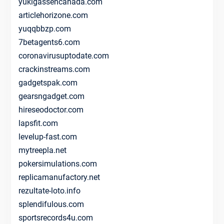
yukigassencanada.com
articlehorizone.com
yuqqbbzp.com
7betagents6.com
coronavirusuptodate.com
crackinstreams.com
gadgetspak.com
gearsngadget.com
hireseodoctor.com
lapsfit.com
levelup-fast.com
mytreepla.net
pokersimulations.com
replicamanufactory.net
rezultate-loto.info
splendifulous.com
sportsrecords4u.com