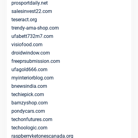
prosportdaily.net
salesinvest22.com
teseract.org
trendy-ama-shop.com
ufabett732m7.com
visiofood.com
droidwindow.com
freeprsubmission.com
ufagold666.com
myinteriorblog.com
bnewsindia.com
techiepick.com
bamzyshop.com
pondycars.com
techonfutures.com
techoologic.com
raspberryketonescanada.org