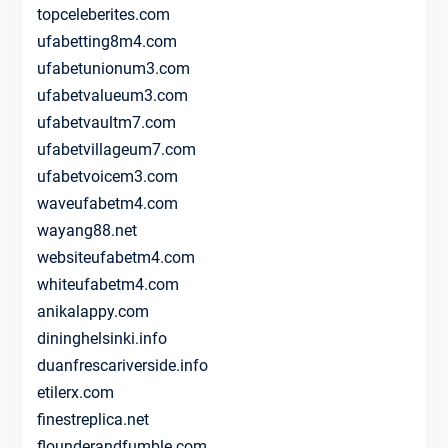
topceleberites.com
ufabetting8m4.com
ufabetunionum3.com
ufabetvalueum3.com
ufabetvaultm7.com
ufabetvillageum7.com
ufabetvoicem3.com
waveufabetm4.com
wayang88.net
websiteufabetm4.com
whiteufabetm4.com
anikalappy.com
dininghelsinki.info
duanfrescariverside.info
etilerx.com
finestreplica.net
flounderandfumble.com