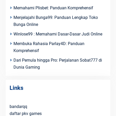
Memahami Plisbet: Panduan Komprehensif
Menjelajahi Bunga99: Panduan Lengkap Toko
Bunga Online
Winlose99 : Memahami Dasar-Dasar Judi Online
Membuka Rahasia Parlay4D: Panduan
Komprehensif
Dari Pemula hingga Pro: Perjalanan Sobat777 di
Dunia Gaming
Links
bandarqq
daftar pkv games