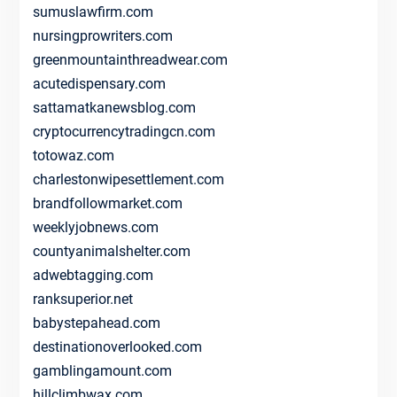
sumuslawfirm.com
nursingprowriters.com
greenmountainthreadwear.com
acutedispensary.com
sattamatkanewsblog.com
cryptocurrencytradingcn.com
totowaz.com
charlestonwipesettlement.com
brandfollowmarket.com
weeklyjobnews.com
countyanimalshelter.com
adwebtagging.com
ranksuperior.net
babystepahead.com
destinationoverlooked.com
gamblingamount.com
hillclimbwax.com