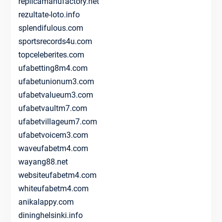
replicamanufactory.net
rezultate-loto.info
splendifulous.com
sportsrecords4u.com
topceleberites.com
ufabetting8m4.com
ufabetunionum3.com
ufabetvalueum3.com
ufabetvaultm7.com
ufabetvillageum7.com
ufabetvoicem3.com
waveufabetm4.com
wayang88.net
websiteufabetm4.com
whiteufabetm4.com
anikalappy.com
dininghelsinki.info