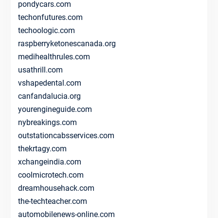
pondycars.com
techonfutures.com
techoologic.com
raspberryketonescanada.org
medihealthrules.com
usathrill.com
vshapedental.com
canfandalucia.org
yourengineguide.com
nybreakings.com
outstationcabsservices.com
thekrtagy.com
xchangeindia.com
coolmicrotech.com
dreamhousehack.com
the-techteacher.com
automobilenews-online.com