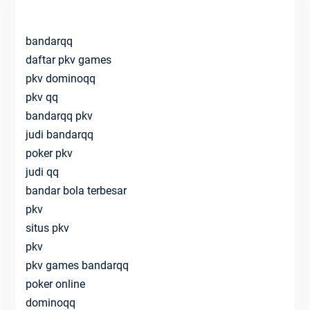
bandarqq
daftar pkv games
pkv dominoqq
pkv qq
bandarqq pkv
judi bandarqq
poker pkv
judi qq
bandar bola terbesar
pkv
situs pkv
pkv
pkv games bandarqq
poker online
dominoqq