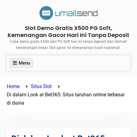
Skip
to
content
Slot Demo Gratis X500 PG Soft,
Kemenangan Gacor Hari Ini Tanpa Deposit
Coba demo gratis X500 dari PG Soft hari ini tanpa deposit dan nikmati
kemenangan besar. Slot gacor ini menawarkan hasil maksimal.
Menu
Home
Situs Slot
Di dalam Look at Bet365: Situs taruhan online terbesar
di dunia