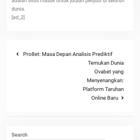
adalah situs masuk untuk jutaan penjudi di seluruh
dunia.
[ad_2]
Post
Previous
Pro8et: Masa Depan Analisis Prediktif
post:
Next
Temukan Dunia
navigation
post:
Ovabet yang
Menyenangkan:
Platform Taruhan
Online Baru
Search