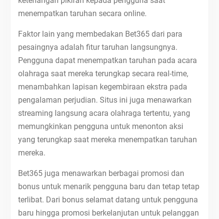
ketenangan pikiran kepada pengguna saat
menempatkan taruhan secara online.
Faktor lain yang membedakan Bet365 dari para
pesaingnya adalah fitur taruhan langsungnya.
Pengguna dapat menempatkan taruhan pada acara
olahraga saat mereka terungkap secara real-time,
menambahkan lapisan kegembiraan ekstra pada
pengalaman perjudian. Situs ini juga menawarkan
streaming langsung acara olahraga tertentu, yang
memungkinkan pengguna untuk menonton aksi
yang terungkap saat mereka menempatkan taruhan
mereka.
Bet365 juga menawarkan berbagai promosi dan
bonus untuk menarik pengguna baru dan tetap tetap
terlibat. Dari bonus selamat datang untuk pengguna
baru hingga promosi berkelanjutan untuk pelanggan