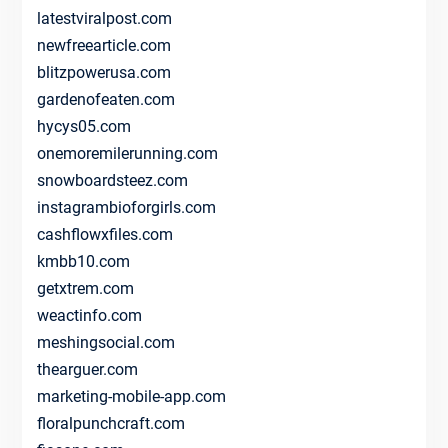
latestviralpost.com
newfreearticle.com
blitzpowerusa.com
gardenofeaten.com
hycys05.com
onemoremilerunning.com
snowboardsteez.com
instagrambioforgirls.com
cashflowxfiles.com
kmbb10.com
getxtrem.com
weactinfo.com
meshingsocial.com
thearguer.com
marketing-mobile-app.com
floralpunchcraft.com