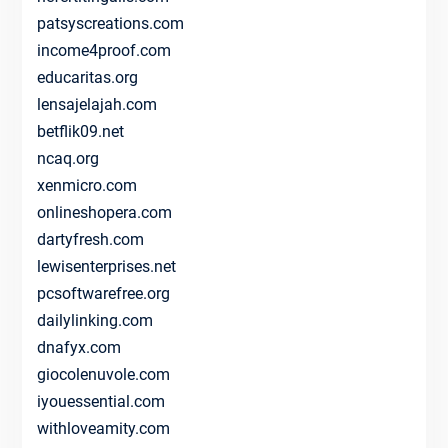
patsyscreations.com
income4proof.com
educaritas.org
lensajelajah.com
betflik09.net
ncaq.org
xenmicro.com
onlineshopera.com
dartyfresh.com
lewisenterprises.net
pcsoftwarefree.org
dailylinking.com
dnafyx.com
giocolenuvole.com
iyouessential.com
withloveamity.com