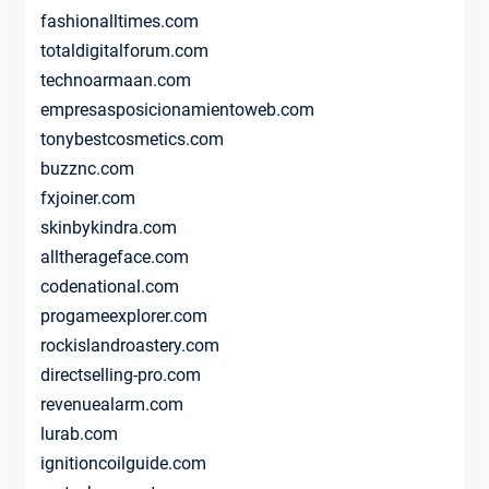
fashionalltimes.com
totaldigitalforum.com
technoarmaan.com
empresasposicionamientoweb.com
tonybestcosmetics.com
buzznc.com
fxjoiner.com
skinbykindra.com
alltherageface.com
codenational.com
progameexplorer.com
rockislandroastery.com
directselling-pro.com
revenuealarm.com
lurab.com
ignitioncoilguide.com