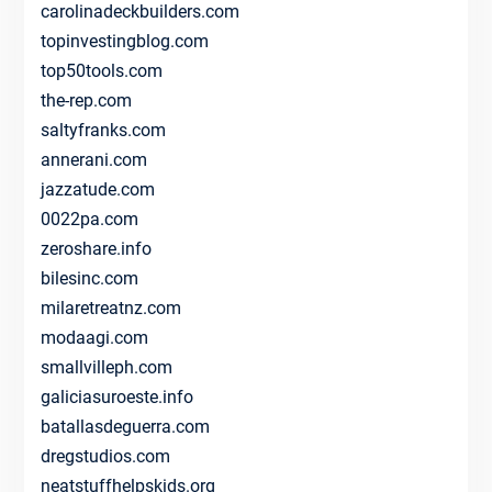
carolinadeckbuilders.com
topinvestingblog.com
top50tools.com
the-rep.com
saltyfranks.com
annerani.com
jazzatude.com
0022pa.com
zeroshare.info
bilesinc.com
milaretreatnz.com
modaagi.com
smallvilleph.com
galiciasuroeste.info
batallasdeguerra.com
dregstudios.com
neatstuffhelpskids.org