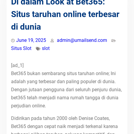
Di dalam Look at Bet365:
Situs taruhan online terbesar
di dunia
June 19, 2025
admin@umailsend.com
Situs Slot
slot
[ad_1]
Bet365 bukan sembarang situs taruhan online; Ini
adalah yang terbesar dan paling populer di dunia.
Dengan jutaan pengguna dari seluruh penjuru dunia,
bet365 telah menjadi nama rumah tangga di dunia
perjudian online.
Didirikan pada tahun 2000 oleh Denise Coates,
Bet365 dengan cepat naik menjadi terkenal karena