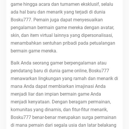
game hingga acara dan turnamen eksklusif, selalu
ada hal baru dan menarik yang terjadi di dunia
Bosku777. Pemain juga dapat menyesuaikan
pengalaman bermain game mereka dengan avatar,
skin, dan item virtual lainnya yang dipersonalisasi,
menambahkan sentuhan pribadi pada petualangan
bermain game mereka.
Baik Anda seorang gamer berpengalaman atau
pendatang baru di dunia game online, Bosku777
menawarkan lingkungan yang ramah dan menarik di
mana Anda dapat membiarkan imajinasi Anda
menjadi liar dan impian bermain game Anda
menjadi kenyataan. Dengan beragam permainan,
komunitas yang dinamis, dan fitur-fitur menarik,
Bosku777 benar-benar merupakan surga permainan
di mana pemain dari segala usia dan latar belakang