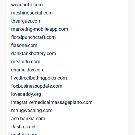
weactinfo.com
meshingsocial.com
thearguer.com
marketing-mobile-app.com
floralpunchcraft.com
fiasone.com
danktankbattery.com
mealudo.com
charlie-day.com
livedirectbettingpoker.com
foxbusinessupdate.com
lovedaddy.org
integrativemedicalmassageplano.com
mrrugwashing.com
acb-bankia.com
flash-es.net
upshak.com