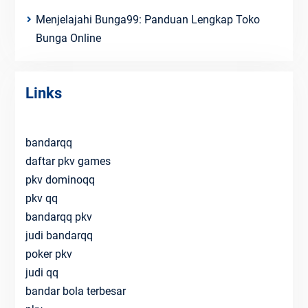
Menjelajahi Bunga99: Panduan Lengkap Toko
Bunga Online
Links
bandarqq
daftar pkv games
pkv dominoqq
pkv qq
bandarqq pkv
judi bandarqq
poker pkv
judi qq
bandar bola terbesar