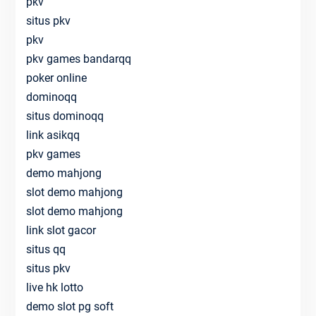
pkv
situs pkv
pkv
pkv games bandarqq
poker online
dominoqq
situs dominoqq
link asikqq
pkv games
demo mahjong
slot demo mahjong
slot demo mahjong
link slot gacor
situs qq
situs pkv
live hk lotto
demo slot pg soft