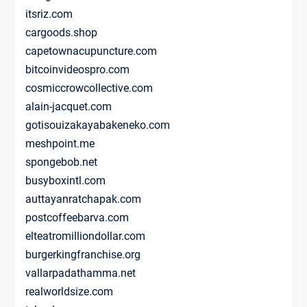
itsriz.com
cargoods.shop
capetownacupuncture.com
bitcoinvideospro.com
cosmiccrowcollective.com
alain-jacquet.com
gotisouizakayabakeneko.com
meshpoint.me
spongebob.net
busyboxintl.com
auttayanratchapak.com
postcoffeebarva.com
elteatromilliondollar.com
burgerkingfranchise.org
vallarpadathamma.net
realworldsize.com