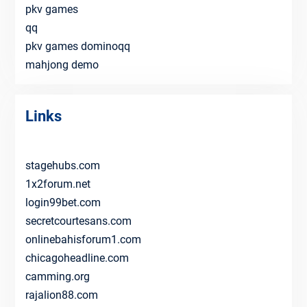
pkv games
qq
pkv games dominoqq
mahjong demo
Links
stagehubs.com
1x2forum.net
login99bet.com
secretcourtesans.com
onlinebahisforum1.com
chicagoheadline.com
camming.org
rajalion88.com