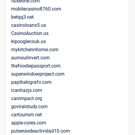
fluxetine.com
mobilecasino8760.com
betqq3.net
casinoloans5.us
CasinoAuction.us
kipooglecouk.us
mykitchennhome.com
aumoulinvert.com
thefoodiepassport.com
superwindowproject.com
papibakigrafo.com
icanhazjs.com
canimpact.org
goviralstudy.com
cartourism.net
apple-cores.com
pulserasdeactividad10.com