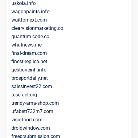
uskola.info
wagonpaints.info
waitfornext.com
clearvisionmarketing.co
quantum-code.co
whatnews.me
final-dream.com
finest-replica.net
gestioneinh.info
prosportdaily.net
salesinvest22.com
teseract.org
trendy-ama-shop.com
ufabett732m7.com
visiofood.com
droidwindow.com
freeprsubmission.com