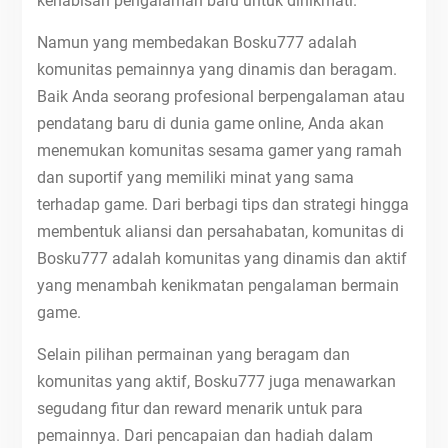
kehabisan pengalaman baru untuk dinikmati.
Namun yang membedakan Bosku777 adalah
komunitas pemainnya yang dinamis dan beragam.
Baik Anda seorang profesional berpengalaman atau
pendatang baru di dunia game online, Anda akan
menemukan komunitas sesama gamer yang ramah
dan suportif yang memiliki minat yang sama
terhadap game. Dari berbagi tips dan strategi hingga
membentuk aliansi dan persahabatan, komunitas di
Bosku777 adalah komunitas yang dinamis dan aktif
yang menambah kenikmatan pengalaman bermain
game.
Selain pilihan permainan yang beragam dan
komunitas yang aktif, Bosku777 juga menawarkan
segudang fitur dan reward menarik untuk para
pemainnya. Dari pencapaian dan hadiah dalam