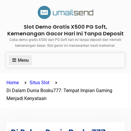
Skip
to
content
Slot Demo Gratis X500 PG Soft,
Kemenangan Gacor Hari Ini Tanpa Deposit
Coba demo gratis X500 dari PG Soft hari ini tanpa deposit dan nikmati
kemenangan besar. Slot gacor ini menawarkan hasil maksimal.
Menu
Home
Situs Slot
Di Dalam Dunia Bosku777: Tempat Impian Gaming
Menjadi Kenyataan