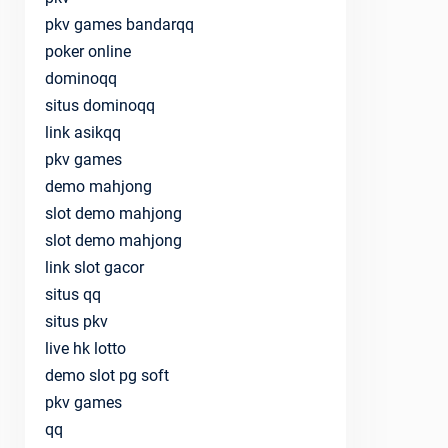
pkv games bandarqq
poker online
dominoqq
situs dominoqq
link asikqq
pkv games
demo mahjong
slot demo mahjong
slot demo mahjong
link slot gacor
situs qq
situs pkv
live hk lotto
demo slot pg soft
pkv games
qq