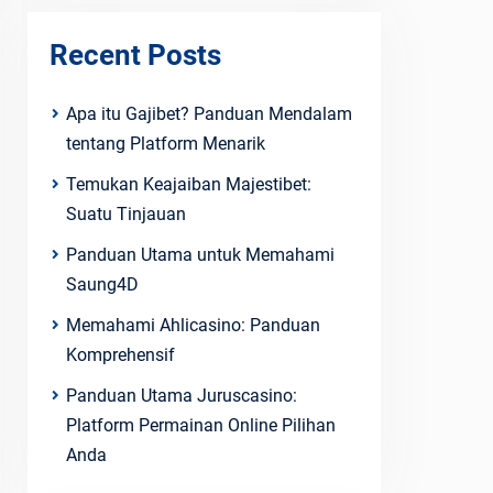
Recent Posts
Apa itu Gajibet? Panduan Mendalam
tentang Platform Menarik
Temukan Keajaiban Majestibet:
Suatu Tinjauan
Panduan Utama untuk Memahami
Saung4D
Memahami Ahlicasino: Panduan
Komprehensif
Panduan Utama Juruscasino:
Platform Permainan Online Pilihan
Anda