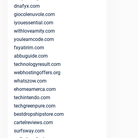
dnafyx.com
giocolenuvole.com
iyouessential.com
withloveamity.com
youlearncode.com
fxyatirim.com
abbuguide.com
technologyresult.com
webhostingoffers.org
whatszow.com
ehomeamerca.com
techintendo.com
techgreenpure.com
bestdropshipstore.com
cartelreviews.com
surfsway.com