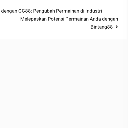
 dengan GG88: Pengubah Permainan di Industri
Next
Melepaskan Potensi Permainan Anda dengan
post:
Bintang88