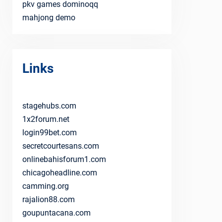
pkv games dominoqq
mahjong demo
Links
stagehubs.com
1x2forum.net
login99bet.com
secretcourtesans.com
onlinebahisforum1.com
chicagoheadline.com
camming.org
rajalion88.com
goupuntacana.com