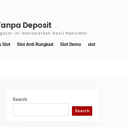
 Tanpa Deposit
 gacor ini menawarkan hasil maksimal.
s Slot
Slot Anti Rungkad
Slot Demo
slot
Search
Search