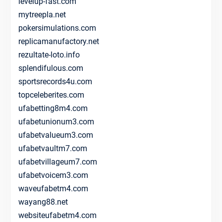
levelup-fast.com
mytreepla.net
pokersimulations.com
replicamanufactory.net
rezultate-loto.info
splendifulous.com
sportsrecords4u.com
topceleberites.com
ufabetting8m4.com
ufabetunionum3.com
ufabetvalueum3.com
ufabetvaultm7.com
ufabetvillageum7.com
ufabetvoicem3.com
waveufabetm4.com
wayang88.net
websiteufabetm4.com