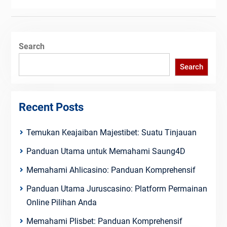
Search
Search
Recent Posts
Temukan Keajaiban Majestibet: Suatu Tinjauan
Panduan Utama untuk Memahami Saung4D
Memahami Ahlicasino: Panduan Komprehensif
Panduan Utama Juruscasino: Platform Permainan
Online Pilihan Anda
Memahami Plisbet: Panduan Komprehensif