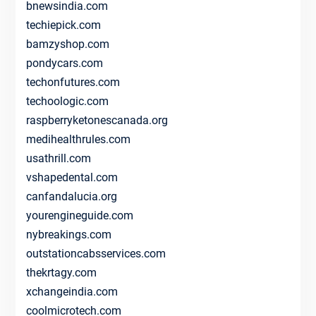
bnewsindia.com
techiepick.com
bamzyshop.com
pondycars.com
techonfutures.com
techoologic.com
raspberryketonescanada.org
medihealthrules.com
usathrill.com
vshapedental.com
canfandalucia.org
yourengineguide.com
nybreakings.com
outstationcabsservices.com
thekrtagy.com
xchangeindia.com
coolmicrotech.com