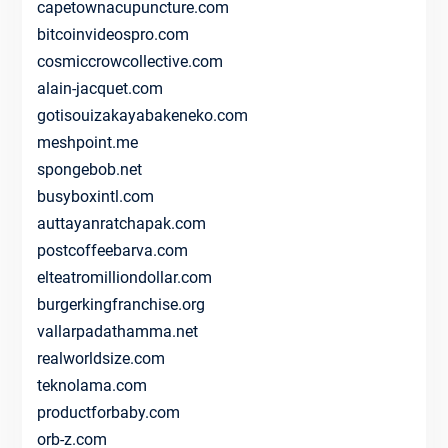
capetownacupuncture.com
bitcoinvideospro.com
cosmiccrowcollective.com
alain-jacquet.com
gotisouizakayabakeneko.com
meshpoint.me
spongebob.net
busyboxintl.com
auttayanratchapak.com
postcoffeebarva.com
elteatromilliondollar.com
burgerkingfranchise.org
vallarpadathamma.net
realworldsize.com
teknolama.com
productforbaby.com
orb-z.com