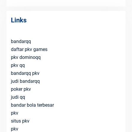
Links
bandarqq
daftar pkv games
pkv dominoqq
pkv qq
bandarqq pkv
judi bandarqq
poker pkv
judi qq
bandar bola terbesar
pkv
situs pkv
pkv