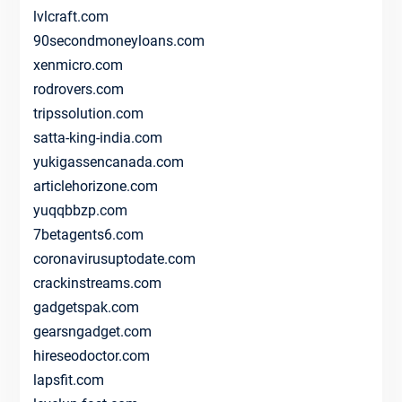
lvlcraft.com
90secondmoneyloans.com
xenmicro.com
rodrovers.com
tripssolution.com
satta-king-india.com
yukigassencanada.com
articlehorizone.com
yuqqbbzp.com
7betagents6.com
coronavirusuptodate.com
crackinstreams.com
gadgetspak.com
gearsngadget.com
hireseodoctor.com
lapsfit.com