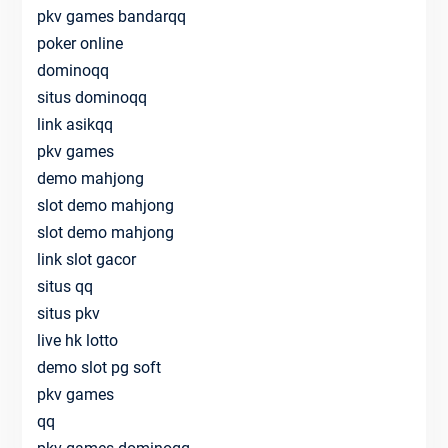
pkv games bandarqq
poker online
dominoqq
situs dominoqq
link asikqq
pkv games
demo mahjong
slot demo mahjong
slot demo mahjong
link slot gacor
situs qq
situs pkv
live hk lotto
demo slot pg soft
pkv games
qq