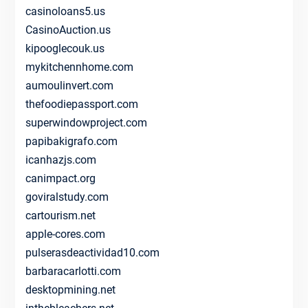
casinoloans5.us
CasinoAuction.us
kipooglecouk.us
mykitchennhome.com
aumoulinvert.com
thefoodiepassport.com
superwindowproject.com
papibakigrafo.com
icanhazjs.com
canimpact.org
goviralstudy.com
cartourism.net
apple-cores.com
pulserasdeactividad10.com
barbaracarlotti.com
desktopmining.net