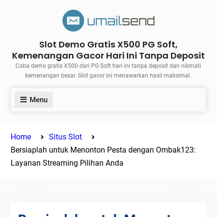
Skip
to
content
Slot Demo Gratis X500 PG Soft,
Kemenangan Gacor Hari Ini Tanpa Deposit
Coba demo gratis X500 dari PG Soft hari ini tanpa deposit dan nikmati
kemenangan besar. Slot gacor ini menawarkan hasil maksimal.
Menu
Home
Situs Slot
Bersiaplah untuk Menonton Pesta dengan Ombak123:
Layanan Streaming Pilihan Anda