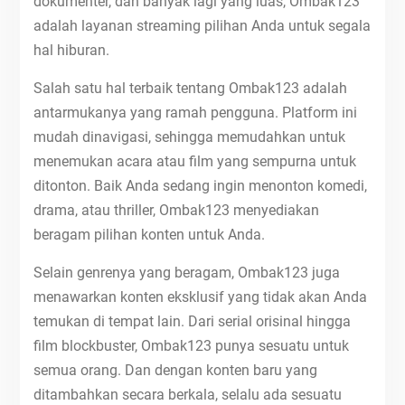
dokumenter, dan banyak lagi yang luas, Ombak123
adalah layanan streaming pilihan Anda untuk segala
hal hiburan.
Salah satu hal terbaik tentang Ombak123 adalah
antarmukanya yang ramah pengguna. Platform ini
mudah dinavigasi, sehingga memudahkan untuk
menemukan acara atau film yang sempurna untuk
ditonton. Baik Anda sedang ingin menonton komedi,
drama, atau thriller, Ombak123 menyediakan
beragam pilihan konten untuk Anda.
Selain genrenya yang beragam, Ombak123 juga
menawarkan konten eksklusif yang tidak akan Anda
temukan di tempat lain. Dari serial orisinal hingga
film blockbuster, Ombak123 punya sesuatu untuk
semua orang. Dan dengan konten baru yang
ditambahkan secara berkala, selalu ada sesuatu