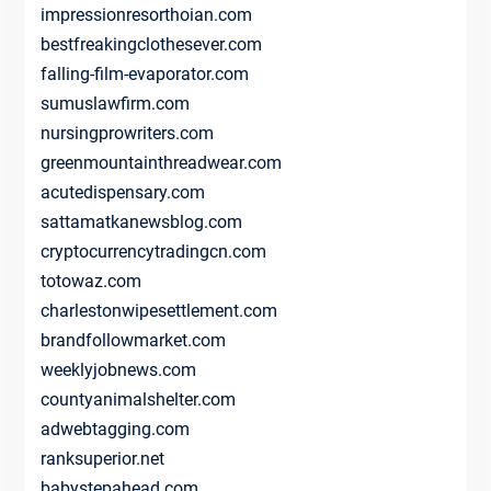
impressionresorthoian.com
bestfreakingclothesever.com
falling-film-evaporator.com
sumuslawfirm.com
nursingprowriters.com
greenmountainthreadwear.com
acutedispensary.com
sattamatkanewsblog.com
cryptocurrencytradingcn.com
totowaz.com
charlestonwipesettlement.com
brandfollowmarket.com
weeklyjobnews.com
countyanimalshelter.com
adwebtagging.com
ranksuperior.net
babystepahead.com