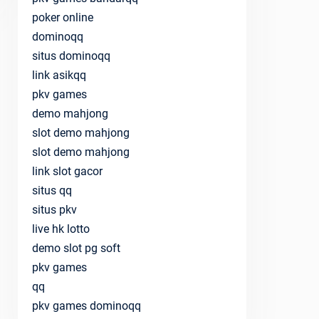
poker online
dominoqq
situs dominoqq
link asikqq
pkv games
demo mahjong
slot demo mahjong
slot demo mahjong
link slot gacor
situs qq
situs pkv
live hk lotto
demo slot pg soft
pkv games
qq
pkv games dominoqq