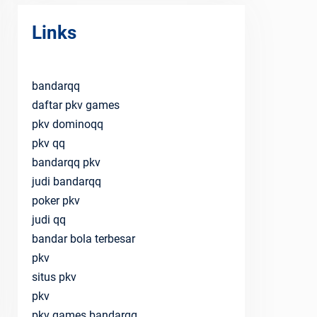
Links
bandarqq
daftar pkv games
pkv dominoqq
pkv qq
bandarqq pkv
judi bandarqq
poker pkv
judi qq
bandar bola terbesar
pkv
situs pkv
pkv
pkv games bandarqq