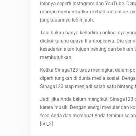
lainnya seperti Instagram dan YouTube. Deng
mampu memanfaatkan kehadiran online -nya
jangkauannya lebih jauh.
Tapi bukan hanya kehadiran online -nya yan
diakui karena upaya filantropisnya. Dia se
kesadaran akan tujuan penting dan bahkan
membutuhkan.
Ketika Sinaga123 terus meningkat dalam pop
diperhitungkan di dunia media sosial. Denga
Sinaga123 siap menjadi salah satu bintang te
Jadi, jika Anda belum mengikuti Sinaga123 
kereta musik. Dengan energi menular dan k
feed Anda dan membuat Anda terhibur selam
[ad_2]