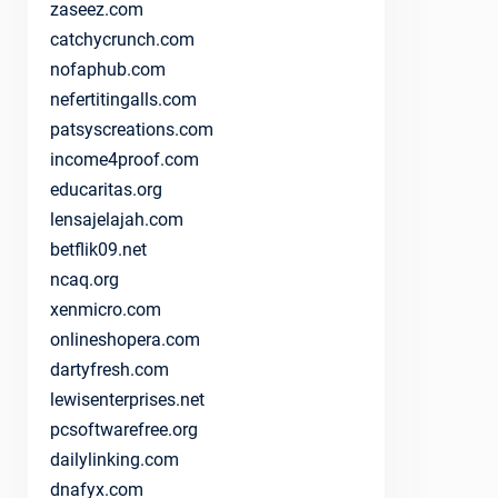
zaseez.com
catchycrunch.com
nofaphub.com
nefertitingalls.com
patsyscreations.com
income4proof.com
educaritas.org
lensajelajah.com
betflik09.net
ncaq.org
xenmicro.com
onlineshopera.com
dartyfresh.com
lewisenterprises.net
pcsoftwarefree.org
dailylinking.com
dnafyx.com