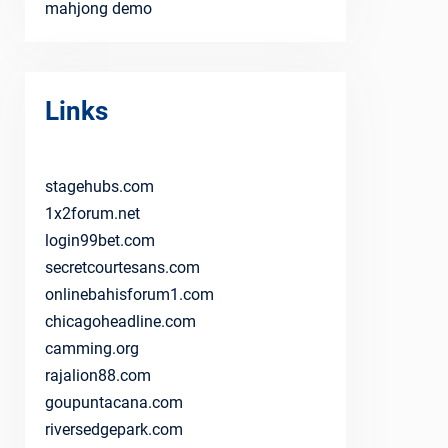
mahjong demo
Links
stagehubs.com
1x2forum.net
login99bet.com
secretcourtesans.com
onlinebahisforum1.com
chicagoheadline.com
camming.org
rajalion88.com
goupuntacana.com
riversedgepark.com