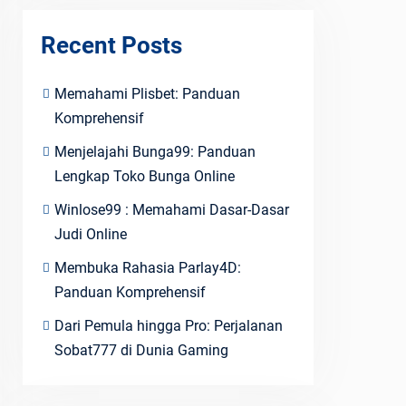
Recent Posts
Memahami Plisbet: Panduan
Komprehensif
Menjelajahi Bunga99: Panduan
Lengkap Toko Bunga Online
Winlose99 : Memahami Dasar-Dasar
Judi Online
Membuka Rahasia Parlay4D:
Panduan Komprehensif
Dari Pemula hingga Pro: Perjalanan
Sobat777 di Dunia Gaming