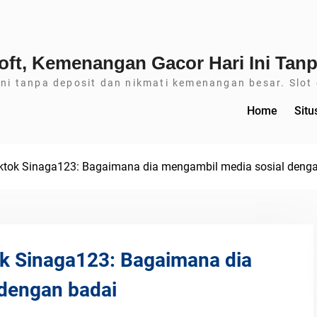
oft, Kemenangan Gacor Hari Ini Tanp
ini tanpa deposit dan nikmati kemenangan besar. Slot
Home
Situ
iktok Sinaga123: Bagaimana dia mengambil media sosial deng
ok Sinaga123: Bagaimana dia
 dengan badai