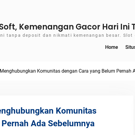
 Soft, Kemenangan Gacor Hari Ini
ini tanpa deposit dan nikmati kemenangan besar. Slot
Home
Situ
Menghubungkan Komunitas dengan Cara yang Belum Pernah 
enghubungkan Komunitas
 Pernah Ada Sebelumnya