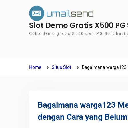
Skip
to
content
Slot Demo Gratis X500 PG
Coba demo gratis X500 dari PG Soft hari 
Home
Situs Slot
Bagaimana warga123 
Bagaimana warga123 M
dengan Cara yang Belum