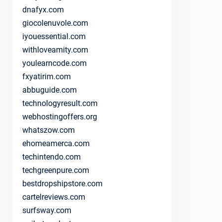
dnafyx.com
giocolenuvole.com
iyouessential.com
withloveamity.com
youlearncode.com
fxyatirim.com
abbuguide.com
technologyresult.com
webhostingoffers.org
whatszow.com
ehomeamerca.com
techintendo.com
techgreenpure.com
bestdropshipstore.com
cartelreviews.com
surfsway.com