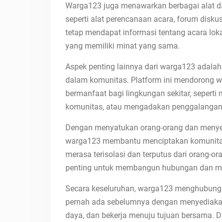
Warga123 juga menawarkan berbagai alat d
seperti alat perencanaan acara, forum disku
tetap mendapat informasi tentang acara lok
yang memiliki minat yang sama.
Aspek penting lainnya dari warga123 adala
dalam komunitas. Platform ini mendorong w
bermanfaat bagi lingkungan sekitar, seper
komunitas, atau mengadakan penggalangan d
Dengan menyatukan orang-orang dan menyed
warga123 membantu menciptakan komunitas 
merasa terisolasi dan terputus dari orang-or
penting untuk membangun hubungan dan m
Secara keseluruhan, warga123 menghubung
pernah ada sebelumnya dengan menyediakan
daya, dan bekerja menuju tujuan bersama. Di