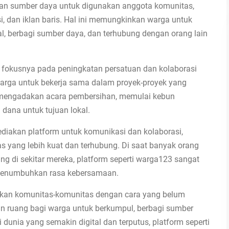
an sumber daya untuk digunakan anggota komunitas,
si, dan iklan baris. Hal ini memungkinkan warga untuk
al, berbagi sumber daya, dan terhubung dengan orang lain
h fokusnya pada peningkatan persatuan dan kolaborasi
arga untuk bekerja sama dalam proyek-proyek yang
ti mengadakan acara pembersihan, memulai kebun
ana untuk tujuan lokal.
iakan platform untuk komunikasi dan kolaborasi,
yang lebih kuat dan terhubung. Di saat banyak orang
ang di sekitar mereka, platform seperti warga123 sangat
enumbuhkan rasa kebersamaan.
kan komunitas-komunitas dengan cara yang belum
 ruang bagi warga untuk berkumpul, berbagi sumber
 dunia yang semakin digital dan terputus, platform seperti