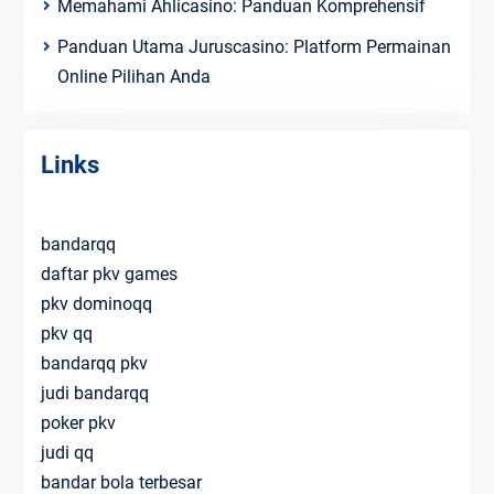
Memahami Ahlicasino: Panduan Komprehensif
Panduan Utama Juruscasino: Platform Permainan
Online Pilihan Anda
Links
bandarqq
daftar pkv games
pkv dominoqq
pkv qq
bandarqq pkv
judi bandarqq
poker pkv
judi qq
bandar bola terbesar