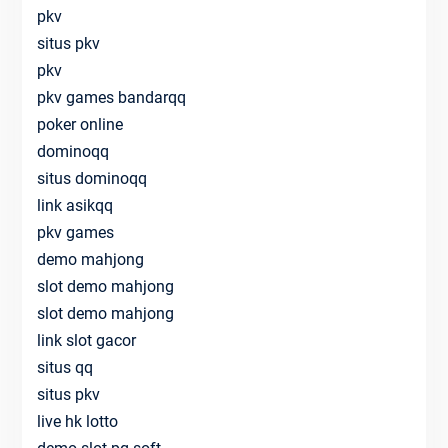
pkv
situs pkv
pkv
pkv games bandarqq
poker online
dominoqq
situs dominoqq
link asikqq
pkv games
demo mahjong
slot demo mahjong
slot demo mahjong
link slot gacor
situs qq
situs pkv
live hk lotto