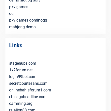
demo slot pg soft
pkv games
qq
pkv games dominoqq
mahjong demo
Links
stagehubs.com
1x2forum.net
login99bet.com
secretcourtesans.com
onlinebahisforum1.com
chicagoheadline.com
camming.org
rajalion88.com