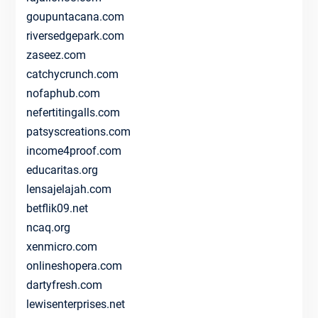
goupuntacana.com
riversedgepark.com
zaseez.com
catchycrunch.com
nofaphub.com
nefertitingalls.com
patsyscreations.com
income4proof.com
educaritas.org
lensajelajah.com
betflik09.net
ncaq.org
xenmicro.com
onlineshopera.com
dartyfresh.com
lewisenterprises.net