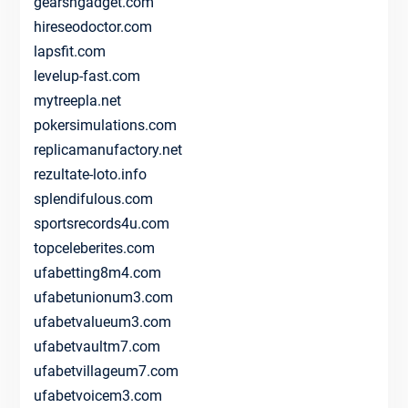
gearsngadget.com
hireseodoctor.com
lapsfit.com
levelup-fast.com
mytreepla.net
pokersimulations.com
replicamanufactory.net
rezultate-loto.info
splendifulous.com
sportsrecords4u.com
topceleberites.com
ufabetting8m4.com
ufabetunionum3.com
ufabetvalueum3.com
ufabetvaultm7.com
ufabetvillageum7.com
ufabetvoicem3.com