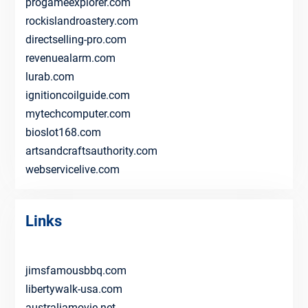
progameexplorer.com
rockislandroastery.com
directselling-pro.com
revenuealarm.com
lurab.com
ignitioncoilguide.com
mytechcomputer.com
bioslot168.com
artsandcraftsauthority.com
webservicelive.com
Links
jimsfamousbbq.com
libertywalk-usa.com
australiamovie.net