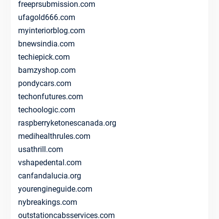
freeprsubmission.com
ufagold666.com
myinteriorblog.com
bnewsindia.com
techiepick.com
bamzyshop.com
pondycars.com
techonfutures.com
techoologic.com
raspberryketonescanada.org
medihealthrules.com
usathrill.com
vshapedental.com
canfandalucia.org
yourengineguide.com
nybreakings.com
outstationcabsservices.com