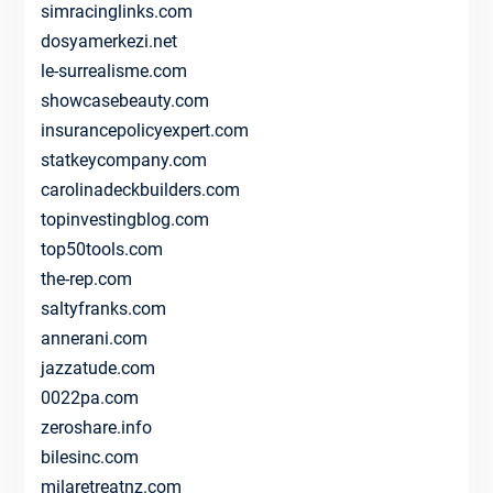
simracinglinks.com
dosyamerkezi.net
le-surrealisme.com
showcasebeauty.com
insurancepolicyexpert.com
statkeycompany.com
carolinadeckbuilders.com
topinvestingblog.com
top50tools.com
the-rep.com
saltyfranks.com
annerani.com
jazzatude.com
0022pa.com
zeroshare.info
bilesinc.com
milaretreatnz.com