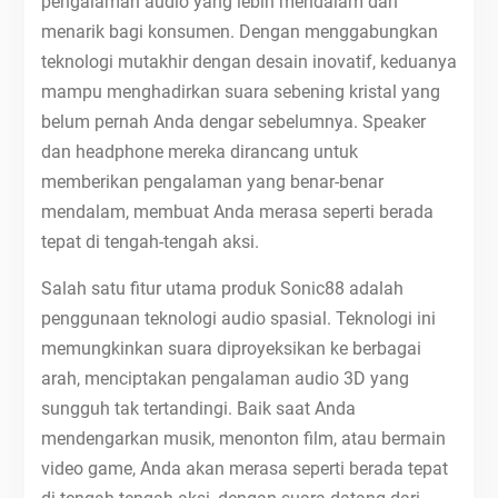
pengalaman audio yang lebih mendalam dan
menarik bagi konsumen. Dengan menggabungkan
teknologi mutakhir dengan desain inovatif, keduanya
mampu menghadirkan suara sebening kristal yang
belum pernah Anda dengar sebelumnya. Speaker
dan headphone mereka dirancang untuk
memberikan pengalaman yang benar-benar
mendalam, membuat Anda merasa seperti berada
tepat di tengah-tengah aksi.
Salah satu fitur utama produk Sonic88 adalah
penggunaan teknologi audio spasial. Teknologi ini
memungkinkan suara diproyeksikan ke berbagai
arah, menciptakan pengalaman audio 3D yang
sungguh tak tertandingi. Baik saat Anda
mendengarkan musik, menonton film, atau bermain
video game, Anda akan merasa seperti berada tepat