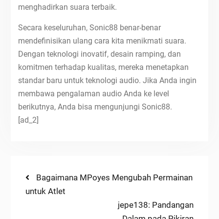
menghadirkan suara terbaik.
Secara keseluruhan, Sonic88 benar-benar
mendefinisikan ulang cara kita menikmati suara.
Dengan teknologi inovatif, desain ramping, dan
komitmen terhadap kualitas, mereka menetapkan
standar baru untuk teknologi audio. Jika Anda ingin
membawa pengalaman audio Anda ke level
berikutnya, Anda bisa mengunjungi Sonic88.
[ad_2]
Post
Previous
Bagaimana MPoyes Mengubah Permainan
post:
untuk Atlet
navigation
Next
jepe138: Pandangan
post:
Dalam pada Pikiran