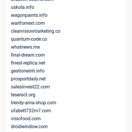
uskola.info
wagonpaints.info
waitfornext.com
clearvisionmarketing.co
quantum-code.co
whatnews.me
final-dream.com
finest-replica.net
gestioneinh.info
prosportdaily.net
salesinvest22.com
teseract.org
trendy-ama-shop.com
ufabett732m7.com
visiofood.com
droidwindow.com