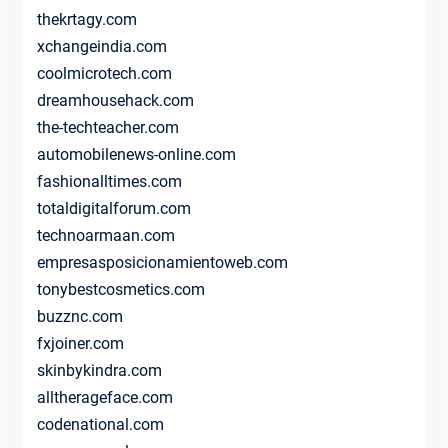
thekrtagy.com
xchangeindia.com
coolmicrotech.com
dreamhousehack.com
the-techteacher.com
automobilenews-online.com
fashionalltimes.com
totaldigitalforum.com
technoarmaan.com
empresasposicionamientoweb.com
tonybestcosmetics.com
buzznc.com
fxjoiner.com
skinbykindra.com
alltherageface.com
codenational.com