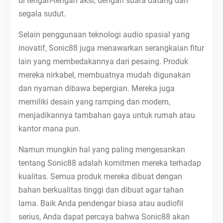
di tengah-tengah aksi, dengan suara datang dari
segala sudut.
Selain penggunaan teknologi audio spasial yang
inovatif, Sonic88 juga menawarkan serangkaian fitur
lain yang membedakannya dari pesaing. Produk
mereka nirkabel, membuatnya mudah digunakan
dan nyaman dibawa bepergian. Mereka juga
memiliki desain yang ramping dan modern,
menjadikannya tambahan gaya untuk rumah atau
kantor mana pun.
Namun mungkin hal yang paling mengesankan
tentang Sonic88 adalah komitmen mereka terhadap
kualitas. Semua produk mereka dibuat dengan
bahan berkualitas tinggi dan dibuat agar tahan
lama. Baik Anda pendengar biasa atau audiofil
serius, Anda dapat percaya bahwa Sonic88 akan