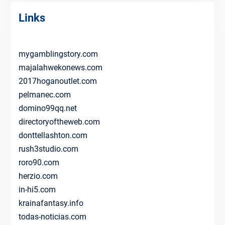
Links
mygamblingstory.com
majalahwekonews.com
2017hoganoutlet.com
pelmanec.com
domino99qq.net
directoryoftheweb.com
donttellashton.com
rush3studio.com
roro90.com
herzio.com
in-hi5.com
krainafantasy.info
todas-noticias.com