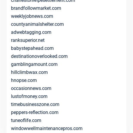
charlestonwipesettlement.com
brandfollowmarket.com
weeklyjobnews.com
countyanimalshelter.com
adwebtagging.com
ranksuperior.net
babystepahead.com
destinationoverlooked.com
gamblingamount.com
hillclimbwax.com
hnopse.com
occasionnews.com
lustofmoney.com
timebusinesszone.com
peppers-reflection.com
tuneoflife.com
windowwellmaintenancepros.com