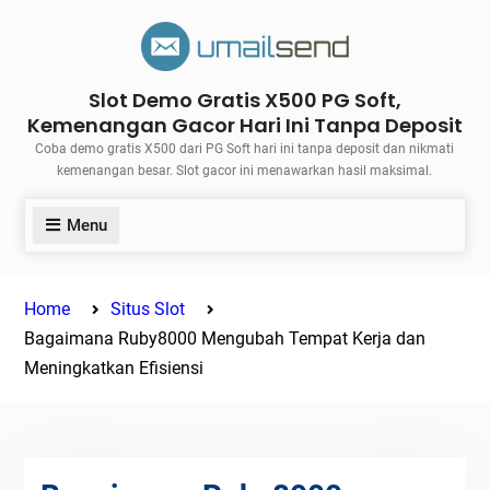
Skip
to
content
Slot Demo Gratis X500 PG Soft,
Kemenangan Gacor Hari Ini Tanpa Deposit
Coba demo gratis X500 dari PG Soft hari ini tanpa deposit dan nikmati
kemenangan besar. Slot gacor ini menawarkan hasil maksimal.
Menu
Home
Situs Slot
Bagaimana Ruby8000 Mengubah Tempat Kerja dan
Meningkatkan Efisiensi