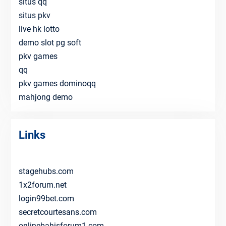
situs qq
situs pkv
live hk lotto
demo slot pg soft
pkv games
qq
pkv games dominoqq
mahjong demo
Links
stagehubs.com
1x2forum.net
login99bet.com
secretcourtesans.com
onlinebahisforum1.com