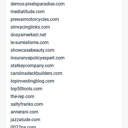
demos-pixelsparadise.com
mediatitude.com
prewarmotorcycles.com
simracinglinks.com
dosyamerkezi.net
le-surrealisme.com
showcasebeauty.com
insurancepolicyexpert.com
statkeycompany.com
carolinadeckbuilders.com
topinvestingblog.com
top50tools.com
the-rep.com
saltyfranks.com
annerani.com
jazzatude.com
0022pa.com