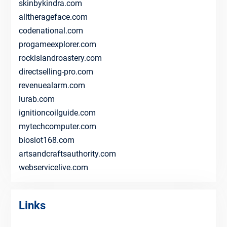
skinbykindra.com
alltherageface.com
codenational.com
progameexplorer.com
rockislandroastery.com
directselling-pro.com
revenuealarm.com
lurab.com
ignitioncoilguide.com
mytechcomputer.com
bioslot168.com
artsandcraftsauthority.com
webservicelive.com
Links