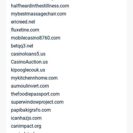
halfheardinthestillness.com
mybestmassagechair.com
ericreed.net
fluxetine.com
mobilecasino8760.com
betqq3.net
casinoloans5.us
CasinoAuction.us
kipooglecouk.us
mykitchennhome.com
aumoulinvert.com
thefoodiepassport.com
superwindowproject.com
papibakigrafo.com
icanhazjs.com
canimpact.org