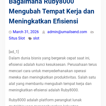
Bagaimana Ruby8000
Mengubah Tempat Kerja dan
Meningkatkan Efisiensi
March 31, 2026
admin@umailsend.com
Situs Slot
slot
[ad_1]
Dalam dunia bisnis yang bergerak cepat saat ini,
efisiensi adalah kunci kesuksesan. Perusahaan terus
mencari cara untuk menyederhanakan operasi
mereka dan meningkatkan produktivitas. Salah satu
alat yang membantu mengubah tempat kerja dan
meningkatkan efisiensi adalah Ruby8000.
Ruby8000 adalah platform perangkat lunak