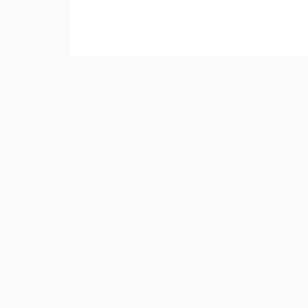
post:
navigation