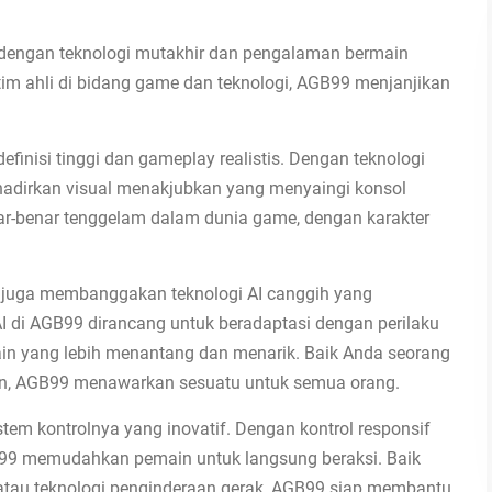
 dengan teknologi mutakhir dan pengalaman bermain
m ahli di bidang game dan teknologi, AGB99 menjanjikan
efinisi tinggi dan gameplay realistis. Dengan teknologi
hadirkan visual menakjubkan yang menyaingi konsol
r-benar tenggelam dalam dunia game, dengan karakter
 juga membanggakan teknologi AI canggih yang
di AGB99 dirancang untuk beradaptasi dengan perilaku
 yang lebih menantang dan menarik. Baik Anda seorang
an, AGB99 menawarkan sesuatu untuk semua orang.
stem kontrolnya yang inovatif. Dengan kontrol responsif
B99 memudahkan pemain untuk langsung beraksi. Baik
 atau teknologi penginderaan gerak, AGB99 siap membantu