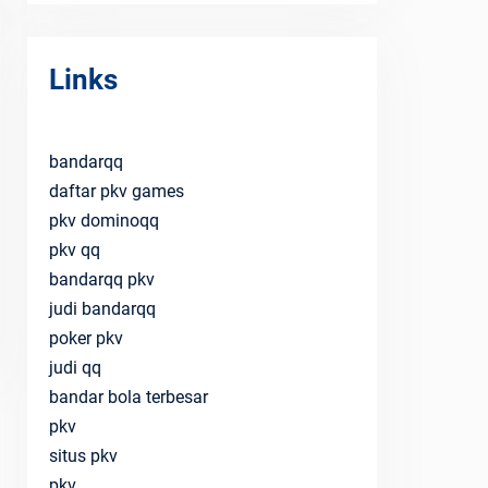
Links
bandarqq
daftar pkv games
pkv dominoqq
pkv qq
bandarqq pkv
judi bandarqq
poker pkv
judi qq
bandar bola terbesar
pkv
situs pkv
pkv