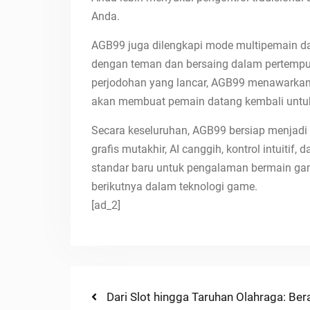
Anda.
AGB99 juga dilengkapi mode multipemain d
dengan teman dan bersaing dalam pertempur
perjodohan yang lancar, AGB99 menawarkan
akan membuat pemain datang kembali untuk
Secara keseluruhan, AGB99 bersiap menjad
grafis mutakhir, AI canggih, kontrol intuiti
standar baru untuk pengalaman bermain ga
berikutnya dalam teknologi game.
[ad_2]
Post
Previous
Dari Slot hingga Taruhan Olahraga: 