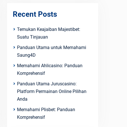
Recent Posts
Temukan Keajaiban Majestibet:
Suatu Tinjauan
Panduan Utama untuk Memahami
Saung4D
Memahami Ahlicasino: Panduan
Komprehensif
Panduan Utama Juruscasino:
Platform Permainan Online Pilihan
Anda
Memahami Plisbet: Panduan
Komprehensif