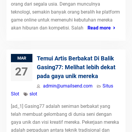
orang dari segala usia. Dengan munculnya
teknologi, semakin banyak orang beralih ke platform
game online untuk memenuhi kebutuhan mereka
akan hiburan dan kompetisi. Salah
Read more
Temui Artis Berbakat Di Balik
MAR
Gasing77: Melihat lebih dekat
27
pada gaya unik mereka
admin@umailsend.com
Situs
Slot
slot
[ad_1] Gasing77 adalah seniman berbakat yang
telah membuat gelombang di dunia seni dengan
gaya unik dan visi kreatif mereka. Pekerjaan mereka
adalah perpaduan antara teknik tradisional dan