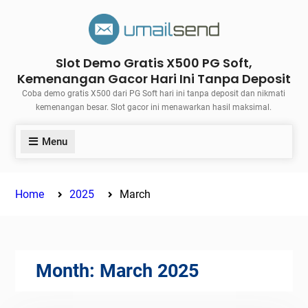
Skip
to
content
Slot Demo Gratis X500 PG Soft,
Kemenangan Gacor Hari Ini Tanpa Deposit
Coba demo gratis X500 dari PG Soft hari ini tanpa deposit dan nikmati
kemenangan besar. Slot gacor ini menawarkan hasil maksimal.
Menu
Home
2025
March
Month:
March 2025