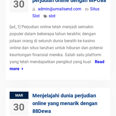
perjudian online dengan MPO88
30
admin@umailsend.com
Situs
Slot
slot
[ad_1] Perjudian online telah menjadi semakin
populer dalam beberapa tahun terakhir, dengan
jutaan orang di seluruh dunia beralih ke kasino
online dan situs taruhan untuk hiburan dan potensi
keuntungan finansial mereka. Salah satu platform
yang telah mendapatkan pengikut yang kuat
Read
more
Menjelajahi dunia perjudian
MAR
online yang menarik dengan
30
88Dewa