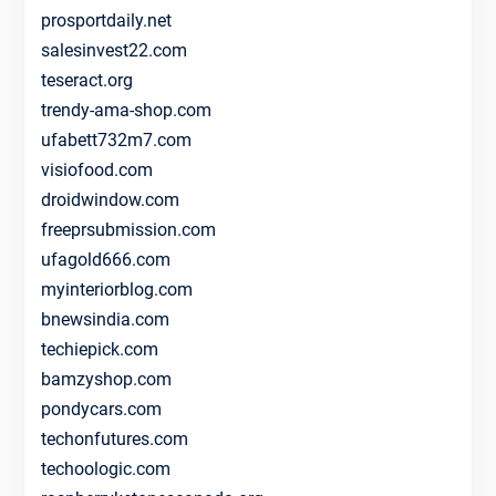
prosportdaily.net
salesinvest22.com
teseract.org
trendy-ama-shop.com
ufabett732m7.com
visiofood.com
droidwindow.com
freeprsubmission.com
ufagold666.com
myinteriorblog.com
bnewsindia.com
techiepick.com
bamzyshop.com
pondycars.com
techonfutures.com
techoologic.com