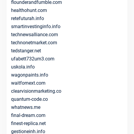
flounderandfumble.com
healthohunt.com
retefuturah.info
smartinvestinginfo.info
technewsalliance.com
technonetmarket.com
tedstanger.net
ufabett732um3.com
uskola.info
wagonpaints.info
waitfornext.com
clearvisionmarketing.co
quantum-code.co
whatnews.me
final-dream.com
finest-replica.net
gestioneinh.info