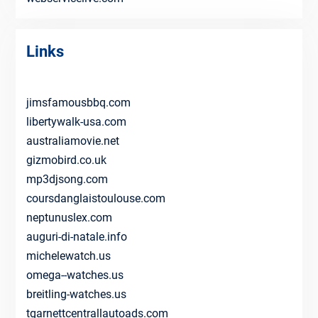
Links
jimsfamousbbq.com
libertywalk-usa.com
australiamovie.net
gizmobird.co.uk
mp3djsong.com
coursdanglaistoulouse.com
neptunuslex.com
auguri-di-natale.info
michelewatch.us
omega--watches.us
breitling-watches.us
tgarnettcentrallautoads.com