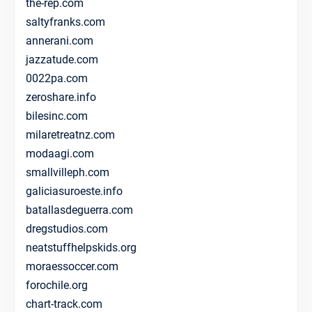
the-rep.com
saltyfranks.com
annerani.com
jazzatude.com
0022pa.com
zeroshare.info
bilesinc.com
milaretreatnz.com
modaagi.com
smallvilleph.com
galiciasuroeste.info
batallasdeguerra.com
dregstudios.com
neatstuffhelpskids.org
moraessoccer.com
forochile.org
chart-track.com